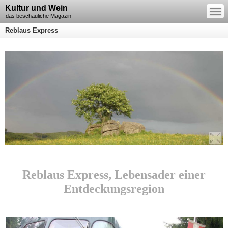
—
Kultur und Wein
—
—
das beschauliche Magazin
Reblaus Express
Reblaus Express, Lebensader einer
Entdeckungsregion