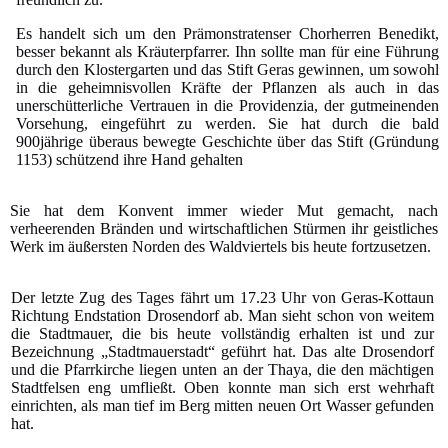
Es handelt sich um den Prämonstratenser Chorherren Benedikt,
besser bekannt als Kräuterpfarrer. Ihn sollte man für eine Führung
durch den Klostergarten und das Stift Geras gewinnen, um sowohl
in die geheimnisvollen Kräfte der Pflanzen als auch in das
unerschütterliche Vertrauen in die Providenzia, der gutmeinenden
Vorsehung, eingeführt zu werden. Sie hat durch die bald
900jährige überaus bewegte Geschichte über das Stift (Gründung
1153) schützend ihre Hand gehalten
Sie hat dem Konvent immer wieder Mut gemacht, nach
verheerenden Bränden und wirtschaftlichen Stürmen ihr geistliches
Werk im äußersten Norden des Waldviertels bis heute fortzusetzen.
Der letzte Zug des Tages fährt um 17.23 Uhr von Geras-Kottaun
Richtung Endstation Drosendorf ab. Man sieht schon von weitem
die Stadtmauer, die bis heute vollständig erhalten ist und zur
Bezeichnung „Stadtmauerstadt“ geführt hat. Das alte Drosendorf
und die Pfarrkirche liegen unten an der Thaya, die den mächtigen
Stadtfelsen eng umfließt. Oben konnte man sich erst wehrhaft
einrichten, als man tief im Berg mitten neuen Ort Wasser gefunden
hat.