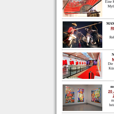
Eine K
Myth
MAM
R
Re
N
Die
Kün
m
20
m
hei