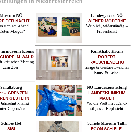
tellungen in Niederösterreich
Museum NÖ
Landesgalerie NÖ
RE DER NACHT
WIENER MODERNE
en sich am Abend
Weiblich, widerständig –
Guten Morgen“
Frauenkunst
aturmuseum Krems
Kunsthalle Krems
SCHOPF IM WALD
ROBERT
t kritisches Meeting
RAUSCHENBERG
zum 25er
Image & Gesture zwischen
Kunst & Leben
Schallaburg
NÖ Landesausstellung
er – GRENZEN
LANDESKLINIKUM
REN GESTERN
MAUER
 Jahrzehnt knallig
Wo die Welt im Jugend-
nter Gegensätze
stiljuwel Kopf steht
Schloss Hof
Schiele Museum Tulln
SISI
EGON SCHIELE.