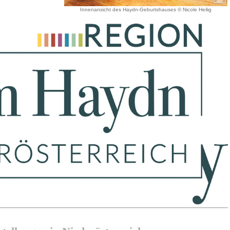
Innenansicht des Haydn-Geburtshauses © Nicole Heilig