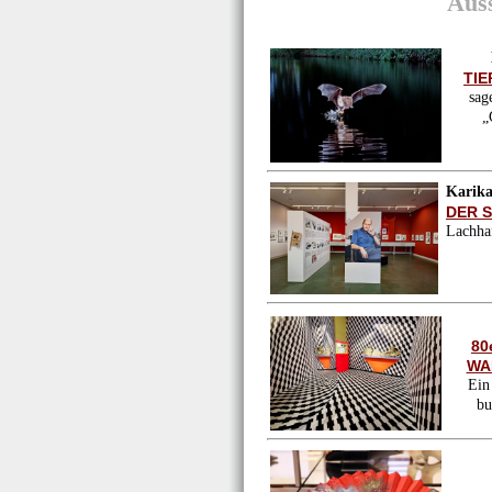
Auss
TIE
sag
„
Karik
DER 
Lachhaf
80
WA
Ein
bu