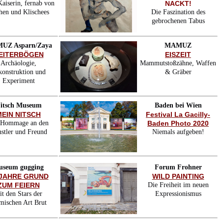
aiserin, fernab von
NACKT!
en und Klischees
Die Faszination des
gebrochenen Tabus
UZ Asparn/Zaya
MAMUZ
EITERBÖGEN
EISZEIT
Archäologie,
Mammutstoßzähne, Waffen
konstruktion und
& Gräber
Experiment
itsch Museum
Baden bei Wien
MEIN NITSCH
Festival La Gacilly-
 Hommage an den
Baden Photo 2020
stler und Freund
Niemals aufgeben!
useum gugging
Forum Frohner
 JAHRE GRUND
WILD PAINTING
ZUM FEIERN
Die Freiheit im neuen
it den Stars der
Expressionismus
mischen Art Brut