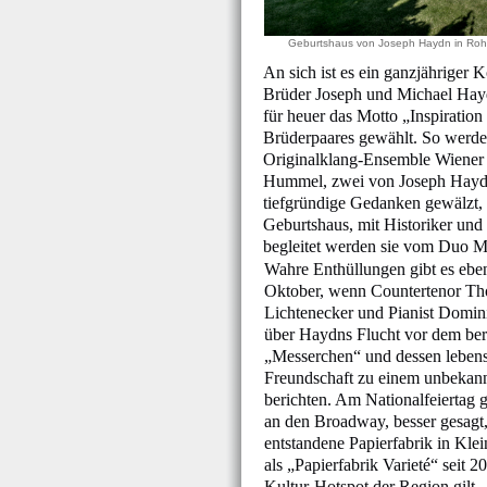
Geburtshaus von Joseph Haydn in Roh
An sich ist es ein ganzjähriger 
Brüder Joseph und Michael Haydn
für heuer das Motto „Inspirati
Brüderpaares gewählt. So werde
Originalklang-Ensemble Wiener
Hummel, zwei von Joseph Haydn
tiefgründige Gedanken gewälzt,
Geburtshaus, mit Historiker und
begleitet werden sie vom Duo M
Wahre Enthüllungen gibt es eben
Oktober, wenn Countertenor T
Lichtenecker und Pianist Domin
über Haydns Flucht vor dem ber
„Messerchen“ und dessen leben
Freundschaft zu einem unbekann
berichten. Am Nationalfeiertag 
an den Broadway, besser gesagt,
entstandene Papierfabrik in Klei
als „Papierfabrik Varieté“ seit 2
Kultur-Hotspot der Region gilt.