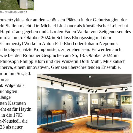
rau © Lukas Lorenz
Konzertzyklus, der an den schönsten Plätzen in der Geburtsregion der
 Station macht. Dr. Michael Linsbauer als künstlerischer Leiter hat
on Haydn“ ausgegeben und als roten Faden Werke von Zeitgenossen des
n u. a. am 5. Oktober 2024 in Schloss Ebergassing mit dem
 Cammerstyl Werke in Anton F. J. Eberl oder Johann Nepomuk
 hochgeschätzte Komponisten, zu erleben sein. Es werden auch
 wie bei den Rohrauer Gesprächen am So, 13. Oktober 2024 im
 Philosoph Philipp Blom und der Winzerin Dorli Muhr. Musikalisch
inerva, einem innovativen, Grenzen überschreitenden Ensemble.
dort am So., 20.
homas
ik Wilgenbus
üchtigten
slange
ten Kastraten
geht es für Haydn
 in die 1793
n-Neusiedl, die
023 als neuer