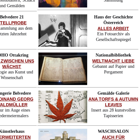
tenblättern, Schach
Sammlung
und Gemälden
Belvedere 21
Haus der Geschichte
TELLPROBE
Österreich
Sammlung aus dem
ALLES ARBEIT
etzten Jahrzehnt
Ein Fotoarchiv als
Gesellschaftsspiegel
HO Ottakring
Nationalbibliothek
 ZWISCHEN UNS
WELTMACHT LIEBE
WÄCHST
Gebannt auf Papier und
ogie aus Kunst und
Pergament
Wissenschaft
ngerie Belvedere
Gemälde Galerie
DINAND GEORG
ANA TORFS & AUTUMN
ALDMÜLLER
LEAVES
ur im Auge eines
Insert aus 28 kunstvollen
edermeiermalers
Tapisserien
Künstlerhaus
WASCHSALON
 ERWEITERTEN
AUCH FÜR