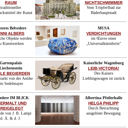
RAUM
NICHTSCHWIMMER
traditioneller
Vom Tröpferlbad zur
cksmittel der Kunst
Bäderhauptstadt
teres Belvedere
MUSA
NNI ALBERS
VERDICHTUNGEN
iche Objekte werden
im Œuvre einer
u Kunstwerken
„Universalkünstlerin“
Gartenpalais
Kaiserliche Wagenburg
Liechtenstein
LEIB-VICTORIA!
LE BEGIERDEN
Des Kaisers
arkt von der Antike
Lieblingswagen ist zurück
bis Sedelmayer
vedere IM BLICK
Albertina Pfeilerhalle
ERMALT UND
HELGA PHILIPP
FREIGELEGT
Durch Betrachtung
de von J. B. Lampi
ausgelöste Bewegung
d. Ä. & d. J.