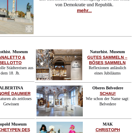
von Demokratie und Republik.
mehr...
sthist. Museum
Naturhist. Museum
ANALETTO &
GUTES SAMMELN –
BELLOTTO
BÖSES SAMMELN
lle Städtereisen aus
Reflexionen anlässlich
dem 18. Jh.
eines Jubiläums
ALBERTINA
Oberes Belvedere
NORÉ DAUMIER
SCHAU!
aturen als zeitloses
Wie schon der Name sagt:
Gewissen
Belvedere
opold Museum
MAK
CHETYPEN DES
CHRISTOPH