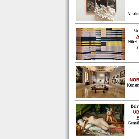
Ausdru
Un
A
Nützl
z
NOB
Kunstm
Bel
ÜB
Gemäl