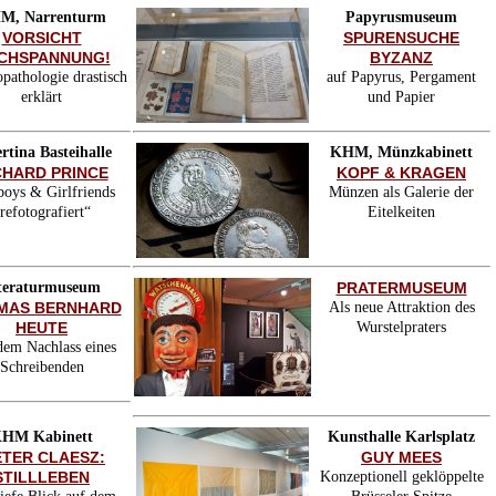
M, Narrenturm
Papyrusmuseum
VORSICHT
SPURENSUCHE
CHSPANNUNG!
BYZANZ
opathologie drastisch
auf Papyrus, Pergament
erklärt
und Papier
rtina Basteihalle
KHM, Münzkabinett
CHARD PRINCE
KOPF & KRAGEN
oys & Girlfriends
Münzen als Galerie der
refotografiert“
Eitelkeiten
teraturmuseum
PRATERMUSEUM
MAS BERNHARD
Als neue Attraktion des
HEUTE
Wurstelpraters
dem Nachlass eines
Schreibenden
HM Kabinett
Kunsthalle Karlsplatz
ETER CLAESZ:
GUY MEES
STILLLEBEN
Konzeptionell geklöppelte