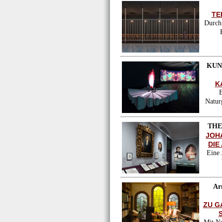
TE
Durch 
KUN
K
Natur
THE
JOH
DIE
Eine 
Ar
ZU G