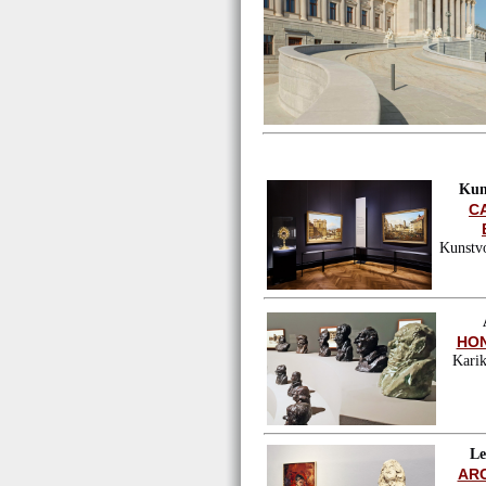
Kun
C
Kunstvo
HO
Karik
Le
AR