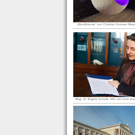
„Mondbäume“ von Christian Kosmas Mayer
Mag. Dr. Brigitta Schmid, MSc bei einer ih