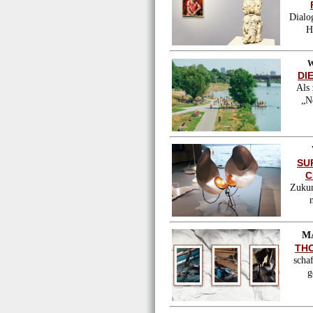
Dialo
H
W
DI
Als 
„N
SU
C
Zukun
MA
TH
scha
g