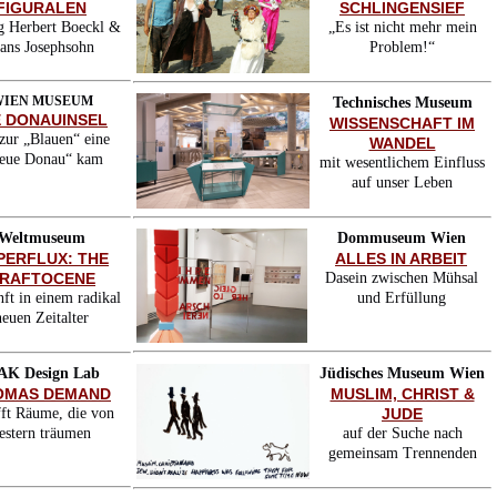
FIGURALEN
SCHLINGENSIEF
g Herbert Boeckl &
„Es ist nicht mehr mein
ans Josephsohn
Problem!“
IEN MUSEUM
Technisches Museum
E DONAUINSEL
WISSENSCHAFT IM
zur „Blauen“ eine
WANDEL
eue Donau“ kam
mit wesentlichem Einfluss
auf unser Leben
Weltmuseum
Dommuseum Wien
PERFLUX: THE
ALLES IN ARBEIT
RAFTOCENE
Dasein zwischen Mühsal
ft in einem radikal
und Erfüllung
neuen Zeitalter
K Design Lab
Jüdisches Museum Wien
OMAS DEMAND
MUSLIM, CHRIST &
fft Räume, die von
JUDE
estern träumen
auf der Suche nach
gemeinsam Trennenden