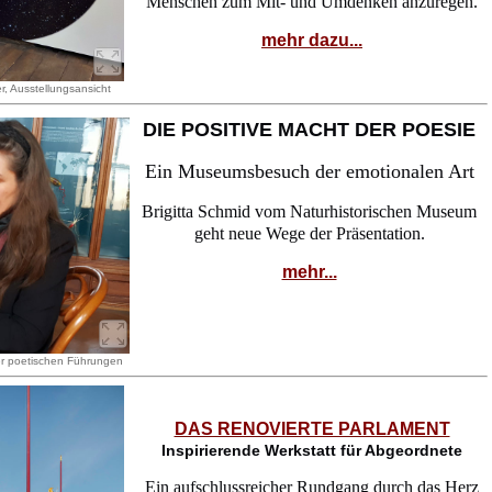
Menschen zum Mit- und Umdenken anzuregen.
mehr dazu...
, Ausstellungsansicht
DIE POSITIVE MACHT DER POESIE
Ein Museumsbesuch der emotionalen Art
Brigitta Schmid vom Naturhistorischen Museum
geht neue Wege der Präsentation.
mehr...
rer poetischen Führungen
DAS RENOVIERTE PARLAMENT
Inspirierende Werkstatt für Abgeordnete
Ein aufschlussreicher Rundgang durch das Herz