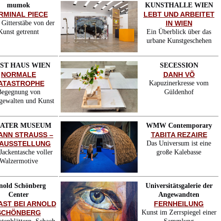
mumok
KUNSTHALLE WIEN
RMINAL PIECE
LEBT UND ARBEITET
Gitterstäbe von der
IN WIEN
Kunst getrennt
Ein Überblick über das
urbane Kunstgeschehen
ST HAUS WIEN
SECESSION
NORMALE
DANH VÕ
ATASTROPHE
Kapuzinerkresse vom
Begegnung von
Güldenhof
gewalten und Kunst
ATER MUSEUM
WMW Contemporary
ANN STRAUSS –
TABITA REZAIRE
 AUSSTELLUNG
Das Universum ist eine
Jackentasche voller
große Kalebasse
Walzermotive
nold Schönberg
Universitätsgalerie der
Center
Angewandten
AST BEI ARNOLD
FERNHEILUNG
SCHÖNBERG
Kunst im Zerrspiegel einer