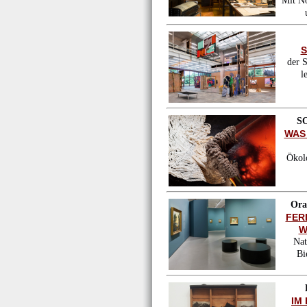
Mit No
S
der 
l
SO
WAS
Ökol
Ora
FER
W
Nat
Bi
IM