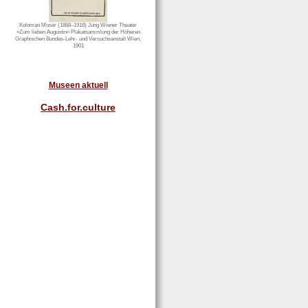
Koloman Moser (1868–1918) Jung Wiener Theater
»Zum lieben Augustin« Plakatsammlung der Höheren
Graphischen Bundes-Lehr- und Versuchsanstalt Wien,
1901
Museen aktuell
Cash.for.culture