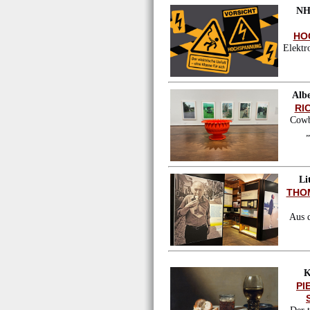
NH
HO
Elektr
Albe
RI
Cowb
„
Li
THO
Aus 
K
PI