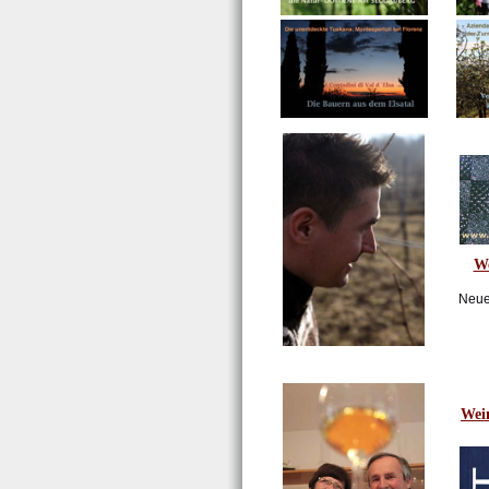
We
Neue
Wei