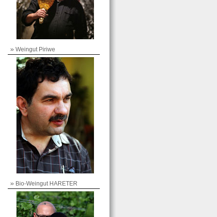
»
Weingut Piriwe
»
Bio-Weingut HARETER