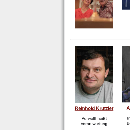
A
Reinhold Krutzler
I
Perwolff heißt
B
Verantwortung