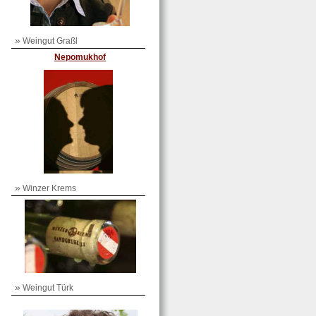
»
Weingut Graßl
Nepomukhof
»
Winzer Krems
»
Weingut Türk