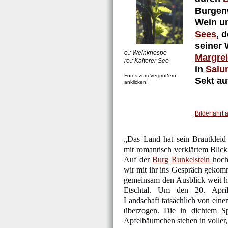
Burgen
Wein u
Sees
, 
seiner 
o.: Weinknospe
Margre
re.: Kalterer
See
in
Salu
Fotos zum Vergrößern
Sekt au
anklicken!
Bilderfahrt 
„Das Land hat sein Brautkleid
mit romantisch verklärtem Blick 
Auf der
Burg Runkelstein
hoc
wir mit ihr ins Gespräch geko
gemeinsam den Ausblick weit hi
Etschtal. Um den 20. Apri
Landschaft tatsächlich von ein
überzogen. Die in dichtem Spa
Apfelbäumchen stehen in voller,