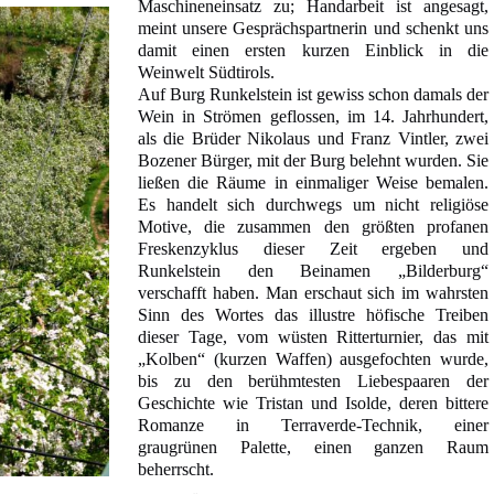
Maschineneinsatz zu; Handarbeit ist angesagt,
meint unsere Gesprächspartnerin und schenkt uns
damit einen ersten kurzen Einblick in die
Weinwelt Südtirols.
Auf Burg Runkelstein ist gewiss schon damals der
Wein in Strömen geflossen, im 14. Jahrhundert,
als die Brüder Nikolaus und Franz Vintler, zwei
Bozener Bürger, mit der Burg belehnt wurden. Sie
ließen die Räume in einmaliger Weise bemalen.
Es handelt sich durchwegs um nicht religiöse
Motive, die zusammen den größten profanen
Freskenzyklus dieser Zeit ergeben und
Runkelstein den Beinamen „Bilderburg“
verschafft haben. Man erschaut sich im wahrsten
Sinn des Wortes das illustre höfische Treiben
dieser Tage, vom wüsten Ritterturnier, das mit
„Kolben“ (kurzen Waffen) ausgefochten wurde,
bis zu den berühmtesten Liebespaaren der
Geschichte wie Tristan und Isolde, deren bittere
Romanze in Terraverde-Technik, einer
graugrünen Palette, einen ganzen Raum
beherrscht.