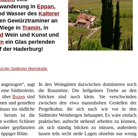
wanderung in
Eppan
,
nd Wasser des
Kalterer
den Gewürztraminer an
Wiege in
Tramin
, in
id
Wein und Kunst und
rn
ein Glas perlenden
f der Haderburg!
auf der Südtiroler Weinstraße
 angezogen“, sagt
In den Weingärten dazwischen dominieren noch
eine Südtirolerin.
die Brauntöne. Die hellgrünen Triebe an den
h über
Bozen
sind
Stöcken sind noch klein. Sie verschwinden
mmen und genießen
zwischen den etwa mannshohen Gestellen der
naus ins südliche
Pergelkultur, die sich nach wie vor in den
l herum ist die
Südtiroler Weinbergen behauptet. Es wäre einfach
em weißen Schleier
praktischer, aufrecht stehend arbeiten zu können,
lier gepflanzten
als sich ständig bücken zu müssen, außerdem
 üppiger Blüte.
lassen teils recht steile Lagen ohnehin nur wenig