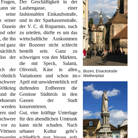
 Fragen,
Der Geschäftigkeit in der
kann sie
Laubengasse, einer
h seine
fashionablen Einkaufsstraße,
 seiner
und in der Sparkassenstraße,
s Dasein
der V. C. di Risparmio, nach
Tod oder
zu urteilen, dürfte es um das
, die ihn
wirtschaftliche Auskommen
Und ganz
der Bozener nicht schlecht
sächlich
bestellt sein. Ganz zu
los der
schweigen von den Märkten,
die mit Speck, Salami,
uch der
Olivenöl, Käse in allen
o.: Bozen, Eisackstraße
hnlich
Variationen und schon im
u.: Waltherplatz
 schwere
April mit unwiderstehlich reif
ltkrieg
duftenden Erdbeeren die
 und die
Genüsse Südtirols in den
s Museum
Gassen der Stadt
 werden
konzentrieren.
ern und
Gut, eine kräftige Unterlage
schwere
für den abendlichen Umtrunk
 vor zu
kann nicht schaden. Nach
Vitrinen
urbaner Kultur geht´s
erwendet
schließlich nun hinaus aufs