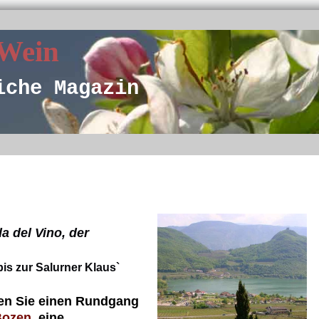
 Wein
iche Magazin
a del Vino, der
is zur Salurner Klaus`
en Sie einen Rundgang
Bozen
, eine