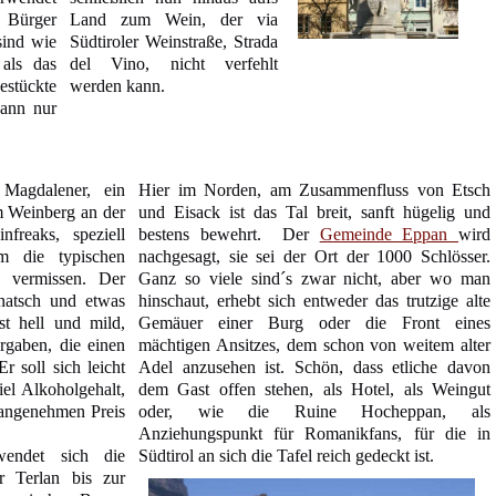
 Bürger
Land zum Wein, der via
sind wie
Südtiroler Weinstraße, Strada
 als das
del Vino, nicht verfehlt
tückte
werden kann.
ann nur
Magdalener, ein
Hier im Norden, am Zusammenfluss von Etsch
m Weinberg an der
und Eisack ist das Tal breit, sanft hügelig und
freaks, speziell
bestens bewehrt.
Der
Gemeinde Eppan
wird
m die typischen
nachgesagt, sie sei der Ort der 1000 Schlösser.
n vermissen. Der
Ganz so viele sind´s zwar nicht, aber wo man
natsch und etwas
hinschaut, erhebt sich entweder das trutzige alte
st hell und mild,
Gemäuer einer Burg oder die Front eines
orgaben, die einen
mächtigen Ansitzes, dem schon von weitem alter
r soll sich leicht
Adel anzusehen ist. Schön, dass etliche davon
viel Alkoholgehalt,
dem Gast offen stehen, als Hotel, als Weingut
 angenehmen Preis
oder, wie die Ruine Hocheppan, als
Anziehungspunkt für Romanikfans, für die in
endet sich die
Südtirol an sich die Tafel reich gedeckt ist.
r Terlan bis zur