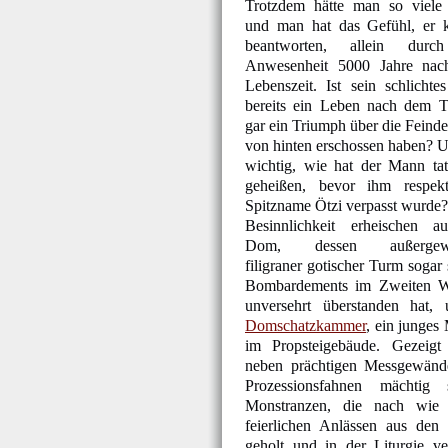
Trotzdem hätte man so viele
und man hat das Gefühl, er 
beantworten, allein durc
Anwesenheit 5000 Jahre nach
Lebenszeit. Ist sein schlichte
bereits ein Leben nach dem 
gar ein Triumph über die Feinde
von hinten erschossen haben? 
wichtig, wie hat der Mann tat
geheißen, bevor ihm respekt
Spitzname Ötzi verpasst wurde?
Besinnlichkeit erheischen a
Dom, dessen außergewö
filigraner gotischer Turm sogar
Bombardements im Zweiten We
unversehrt überstanden hat,
Domschatzkammer
, ein junge
im Propsteigebäude. Gezeigt
neben prächtigen Messgewänd
Prozessionsfahnen mächtig 
Monstranzen, die nach wie
feierlichen Anlässen aus den 
geholt und in der Liturgie v