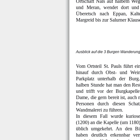
Ortschaft Nals auf halbem We
und Meran, wendet dort und 
Überetsch nach Eppan, Kalt
Margreid bis zur Salurner Klau
Ausblick auf die 3 Burgen Wanderun
Vom Ortsteil St. Pauls führt e
hinauf durch Obst- und Wein
Parkplatz unterhalb der Burg
halben Stunde hat man den Rest
und trifft vor der Burgkapelle
Dame, die gern bereit ist, auch 
Personen durch diesen Schatz 
Wandmalerei zu führen.
In diesem Fall wurde kurios
(1200) an die Kapelle (um 1180)
üblich umgekehrt. An den Bi
haben deutlich erkennbar ve