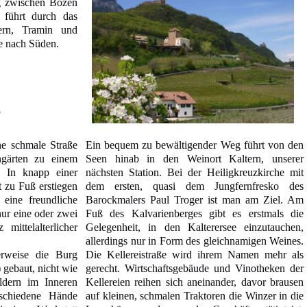
g zwischen Bozen
führt durch das
ern, Tramin und
se nach Süden.
g
ine schmale Straße
Ein bequem zu bewältigender Weg führt von den
gärten zu einem
Seen hinab in den Weinort Kaltern, unserer
. In knapp einer
nächsten Station. Bei der Heiligkreuzkirche mit
 zu Fuß erstiegen
dem ersten, quasi dem Jungfernfresko des
 eine freundliche
Barockmalers Paul Troger ist man am Ziel. Am
nur eine oder zwei
Fuß des Kalvarienberges gibt es erstmals die
mittelalterlicher
Gelegenheit, in den Kalterersee einzutauchen,
allerdings nur in Form des gleichnamigen Weines.
erweise die Burg
Die Kellereistraße wird ihrem Namen mehr als
 gebaut, nicht wie
gerecht. Wirtschaftsgebäude und Vinotheken der
ldern im Inneren
Kellereien reihen sich aneinander, davor brausen
rschiedene Hände
auf kleinen, schmalen Traktoren die Winzer in die