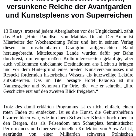
versunkene Reiche der Avantgarden
und Kunstspleens von Superreichen
13 Essays, trotzend jedem Aberglauben vor der Unglückszahl, zählt
das Buch „Hotel Paradiso“ von Matthias Dusini. Der Autor ist
Mitarbeiter der Wochenzeitung Falter und hat in seinem Verlag
diesen
in unscheinbarem Graugrün aufgemachten Band
herausgebracht. Mitteleuropas Lande wurden dafür per Bahn
durchreist, um einigermaßen Kulturinteressierten geläufige, aber
auch vollkommen unbekannte Destinationen ans Licht zu bringen
und vor dem Hintergrund eines breiten Kunstverständnisses und
Respekt fordernden historischen Wissens als kurzweilige Lektüre
aufzubereiten. Das im Titel besagte Hotel Paradiso ist nur
Namensgeber und Synonym für Orte, die, wie er schreibt, „ihre
Geschichte erst auf den zweiten Blick freigeben.“
Trotz des damit erklärten Programms ist es nicht einfach, einen
roten Faden zu entdecken. Ist es die Kunst, die Geburtshelferin
bizarrer Ideen war, wie in einem Schweizer Kloster hoch oben in
den Bergen, das als Felsendom nun Schauplatz feministischer
Performances und einer sensationellen Kollektion von Slow Art ist,
gegründet von einer Milliarden schweren Polnischen