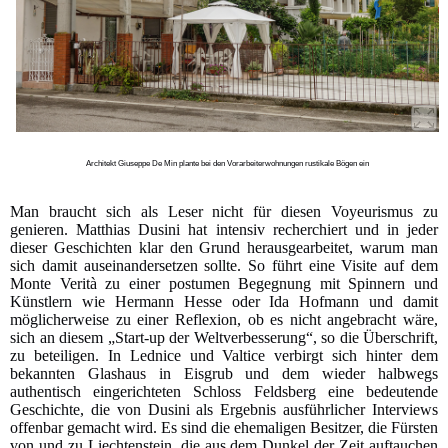
Architekt Giuseppe De Min plante bei den Vorarbeiterwohnungen rustikale Bögen ein
Man braucht sich als Leser nicht für diesen Voyeurismus zu
genieren. Matthias Dusini hat intensiv recherchiert und in jeder
dieser Geschichten klar den Grund herausgearbeitet, warum man
sich damit auseinandersetzen sollte. So führt eine Visite auf dem
Monte Verità zu einer postumen Begegnung mit Spinnern und
Künstlern wie Hermann Hesse oder Ida Hofmann und damit
möglicherweise zu einer Reflexion, ob es nicht angebracht wäre,
sich an diesem „Start-up der Weltverbesserung“, so die Überschrift,
zu beteiligen. In Lednice und Valtice verbirgt sich hinter dem
bekannten Glashaus in Eisgrub und dem wieder halbwegs
authentisch eingerichteten Schloss Feldsberg eine bedeutende
Geschichte, die von Dusini als Ergebnis ausführlicher Interviews
offenbar gemacht wird. Es sind die ehemaligen Besitzer, die Fürsten
von und zu Liechtenstein, die aus dem Dunkel der Zeit auftauchen