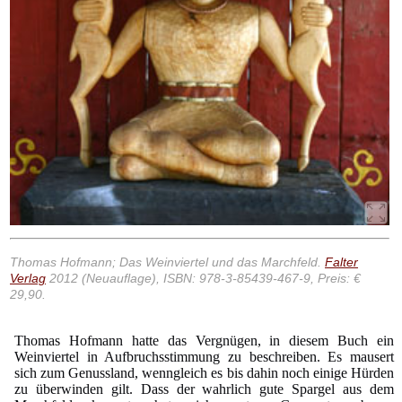
Thomas Hofmann; Das Weinviertel und das Marchfeld.
Falter
Verlag
2012 (Neuauflage), ISBN: 978-3-85439-467-9, Preis: €
29,90.
Thomas Hofmann hatte das Vergnügen, in diesem Buch ein
Weinviertel in Aufbruchsstimmung zu beschreiben. Es mausert
sich zum Genussland, wenngleich es bis dahin noch einige Hürden
zu überwinden gilt. Dass der wahrlich gute Spargel aus dem