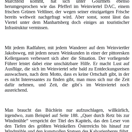
Marchfeld kommt, hat sich unter Gourmets ebenso
herumgesprochen wie das Pfefferl im Weinviertel DAC, einem
frischen Grünen Veltliner, der wegen seiner einzigartigen Frische
bereits weltweit nachgefragt wird. Aber sonst, sonst lässt das
Viertel unter dem Manhartsberg doch einiges an touristischer
Infrastruktur vermissen.
Mit jedem Radfahrer, mit jedem Wanderer auf dem Weinviertler
Jakobsweg, mit jedem neuen Weinkunden in einer der pittoresken
Kellergassen verbessert sich aber die Situation. Der vorliegende
Führer leistet dabei eine unschätzbare Hilfe. Er macht Lust auf
Ausflüge, die sich im Weinviertel sehr bald zu Entdeckungsreisen
auswachsen, nach dem Motto, dass es keine Ortschaft gibt, in der
es nicht Interessantes zu finden gibt, man muss sich nur die Zeit
dafür nehmen, und Zeit, die gibt´s im Weinviertel noch
ausreichend.
Man braucht das Büchlein nur aufzuschlagen, willkürlich,
irgendwo, zum Beispiel auf Seite 188. „Quer durch Retz bis zur
Windmühle“ verspricht der Titel des Kapitels, das den Leser von
den Tiefen des größten Weinkellers Österreichs bis hinauf zur
Windmühle und den kunstvollen Statuen des Kalvarienbergs führt.