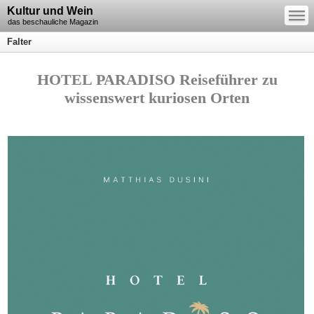
—
Kultur und Wein
—
—
das beschauliche Magazin
Falter
HOTEL PARADISO Reiseführer zu
wissenswert kuriosen Orten