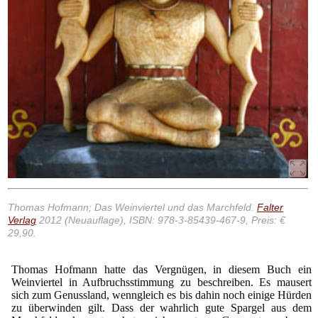
Thomas Hofmann; Das Weinviertel und das Marchfeld.
Falter
Verlag
2012 (Neuauflage), ISBN: 978-3-85439-467-9, Preis: €
29,90.
Thomas Hofmann hatte das Vergnügen, in diesem Buch ein
Weinviertel in Aufbruchsstimmung zu beschreiben. Es mausert
sich zum Genussland, wenngleich es bis dahin noch einige Hürden
zu überwinden gilt. Dass der wahrlich gute Spargel aus dem