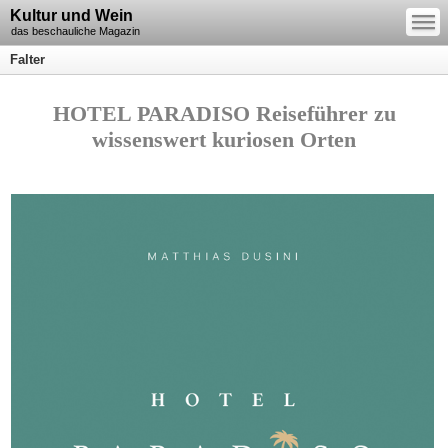
—
Kultur und Wein
—
—
das beschauliche Magazin
Falter
HOTEL PARADISO Reiseführer zu
wissenswert kuriosen Orten