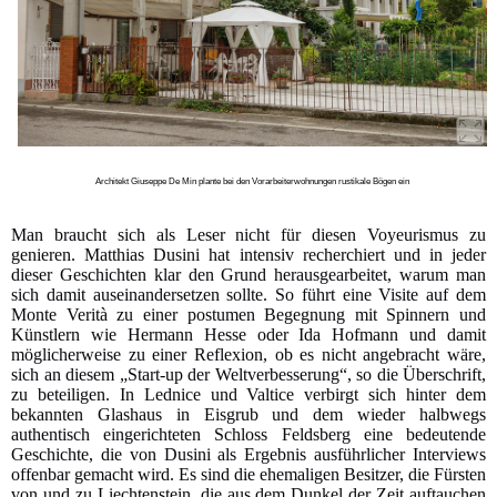
Architekt Giuseppe De Min plante bei den Vorarbeiterwohnungen rustikale Bögen ein
Man braucht sich als Leser nicht für diesen Voyeurismus zu
genieren. Matthias Dusini hat intensiv recherchiert und in jeder
dieser Geschichten klar den Grund herausgearbeitet, warum man
sich damit auseinandersetzen sollte. So führt eine Visite auf dem
Monte Verità zu einer postumen Begegnung mit Spinnern und
Künstlern wie Hermann Hesse oder Ida Hofmann und damit
möglicherweise zu einer Reflexion, ob es nicht angebracht wäre,
sich an diesem „Start-up der Weltverbesserung“, so die Überschrift,
zu beteiligen. In Lednice und Valtice verbirgt sich hinter dem
bekannten Glashaus in Eisgrub und dem wieder halbwegs
authentisch eingerichteten Schloss Feldsberg eine bedeutende
Geschichte, die von Dusini als Ergebnis ausführlicher Interviews
offenbar gemacht wird. Es sind die ehemaligen Besitzer, die Fürsten
von und zu Liechtenstein, die aus dem Dunkel der Zeit auftauchen