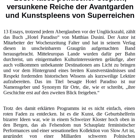
versunkene Reiche der Avantgarden
und Kunstspleens von Superreichen
13 Essays, trotzend jedem Aberglauben vor der Unglückszahl, zählt
das Buch „Hotel Paradiso“ von Matthias Dusini. Der Autor ist
Mitarbeiter der Wochenzeitung Falter und hat in seinem Verlag
diesen
in unscheinbarem Graugrün aufgemachten Band
herausgebracht. Mitteleuropas Lande wurden dafür per Bahn
durchreist, um einigermaßen Kulturinteressierten geläufige, aber
auch vollkommen unbekannte Destinationen ans Licht zu bringen
und vor dem Hintergrund eines breiten Kunstverständnisses und
Respekt fordernden historischen Wissens als kurzweilige Lektüre
aufzubereiten. Das im Titel besagte Hotel Paradiso ist nur
Namensgeber und Synonym für Orte, die, wie er schreibt, „ihre
Geschichte erst auf den zweiten Blick freigeben.“
Trotz des damit erklärten Programms ist es nicht einfach, einen
roten Faden zu entdecken. Ist es die Kunst, die Geburtshelferin
bizarrer Ideen war, wie in einem Schweizer Kloster hoch oben in
den Bergen, das als Felsendom nun Schauplatz feministischer
Performances und einer sensationellen Kollektion von Slow Art ist,
gegründet von einer Milliarden schweren Polnischen