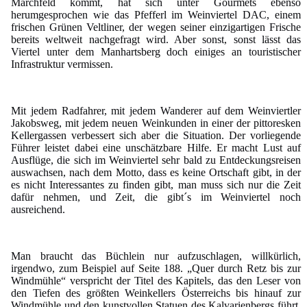
Marchfeld kommt, hat sich unter Gourmets ebenso
herumgesprochen wie das Pfefferl im Weinviertel DAC, einem
frischen Grünen Veltliner, der wegen seiner einzigartigen Frische
bereits weltweit nachgefragt wird. Aber sonst, sonst lässt das
Viertel unter dem Manhartsberg doch einiges an touristischer
Infrastruktur vermissen.
Mit jedem Radfahrer, mit jedem Wanderer auf dem Weinviertler
Jakobsweg, mit jedem neuen Weinkunden in einer der pittoresken
Kellergassen verbessert sich aber die Situation. Der vorliegende
Führer leistet dabei eine unschätzbare Hilfe. Er macht Lust auf
Ausflüge, die sich im Weinviertel sehr bald zu Entdeckungsreisen
auswachsen, nach dem Motto, dass es keine Ortschaft gibt, in der
es nicht Interessantes zu finden gibt, man muss sich nur die Zeit
dafür nehmen, und Zeit, die gibt´s im Weinviertel noch
ausreichend.
Man braucht das Büchlein nur aufzuschlagen, willkürlich,
irgendwo, zum Beispiel auf Seite 188. „Quer durch Retz bis zur
Windmühle“ verspricht der Titel des Kapitels, das den Leser von
den Tiefen des größten Weinkellers Österreichs bis hinauf zur
Windmühle und den kunstvollen Statuen des Kalvarienbergs führt.