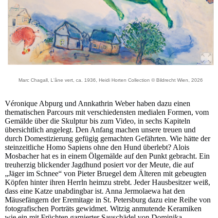
Marc Chagall, L'âne vert, ca. 1936, Heidi Horten Collection © Bildrecht Wien, 2026
Véronique Abpurg und Annkathrin Weber haben dazu einen
thematischen Parcours mit verschiedensten medialen Formen, vom
Gemälde über die Skulptur bis zum Video, in sechs Kapiteln
übersichtlich angelegt. Den Anfang machen unsere treuen und
durch Domestizierung gefügig gemachten Gefährten. Wie hätte der
steinzeitliche Homo Sapiens ohne den Hund überlebt? Alois
Mosbacher hat es in einem Ölgemälde auf den Punkt gebracht. Ein
treuherzig blickender Jagdhund posiert vor der Meute, die auf
„Jäger im Schnee“ von Pieter Bruegel dem Älteren mit gebeugten
Köpfen hinter ihren Herrln heimzu strebt. Jeder Hausbesitzer weiß,
dass eine Katze unabdingbar ist. Anna Jermolaewa hat den
Mäusefängern der Eremitage in St. Petersburg dazu eine Reihe von
fotografischen Porträts gewidmet. Witzig anmutende Keramiken
wie ein mit Früchten garnierter Sauschädel von Dominika