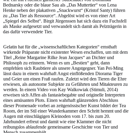
Bednarsky oder die blaue Sau als „Das Muttertier“ von Lena
Henke neben der plakativen „Snackwurst“ (Kristof Santy) führen
zu „Das Tier als Ressource“. Abgelöst wird es von einer Art
„Spiegel des Selbst“. Birgit Jürgenssen hat sich dazu ein Fuchsfell
als Maske aufgesetzt und verwandelt sich damit als Pelzträgerin in
das dafür verwendete Tier.
Gelatin hat für die „wissenschaftlichen Kategorien“ ernsthaft
wirkende Präparate nicht existenter Wesen erschaffen, um mit dem
Titel „Reine Margarine Rilke Jean Jacques“ an Dichter und
Philosoph zu erinnern. Wenn es um „Bestien“ geht, dann
empfehlen sich Raubtiere als unsere Angstgegner. Yan Pei-Ming
lässt dazu in einem wahrhaft Angst einflößenden Diorama Tiger
und Geier um einen Fraß raufen. Zuletzt wird den Tieren die Ehre
erwiesen, als autonome Subjekte zu Gefährten und Mitakteuren zu
werden. In einem Video von Kay Walkowiak (Stimuli, 2014)
erweisen sich Affen als fantasiebegabte und originelle Interpreten
eines amüsanten Plots. Einen wahrhaft glänzenden Abschluss
dieser Promenade vorbei an zeitgenössischer Kunst bildet der Tea
Room, der im Stil einer Wunderkammer den Schritt hemmt und die
Augen mit einschlägigen Kleinoden vom 17. bis zum 20.
Jahrhundert erfreut und damit wie eine Klammer die nicht
reibungslos ablaufende gemeinsame Geschichte von Tier und
Mensch zusammenhält.