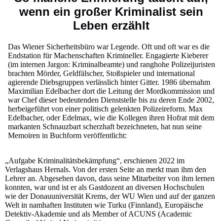
wenn ein großer Kriminalist sein
Leben erzählt
Das Wiener Sicherheitsbüro war Legende. Oft und oft war es die
Endstation für Machenschaften Krimineller. Engagierte Kieberer
(im internen Jargon: Kriminalbeamte) und ranghohe Polizeijuristen
brachten Mörder, Geldfälscher, Stoßspieler und international
agierende Diebsgruppen verlässlich hinter Gitter. 1986 übernahm
Maximilian Edelbacher dort die Leitung der Mordkommission und
war Chef dieser bedeutenden Dienststelle bis zu deren Ende 2002,
herbeigeführt von einer politisch gelenkten Polizeireform. Max
Edelbacher, oder Edelmax, wie die Kollegen ihren Hofrat mit dem
markanten Schnauzbart scherzhaft bezeichneten, hat nun seine
Memoiren in Buchform veröffentlicht:
„Aufgabe Kriminalitätsbekämpfung“, erschienen 2022 im
Verlagshaus Hernals. Von der ersten Seite an merkt man ihm den
Lehrer an. Abgesehen davon, dass seine Mitarbeiter von ihm lernen
konnten, war und ist er als Gastdozent an diversen Hochschulen
wie der Donauuniversität Krems, der WU Wien und auf der ganzen
Welt in namhaften Instituten wie Turku (Finnland), Europäische
Detektiv-Akademie und als Member of ACUNS (Academic