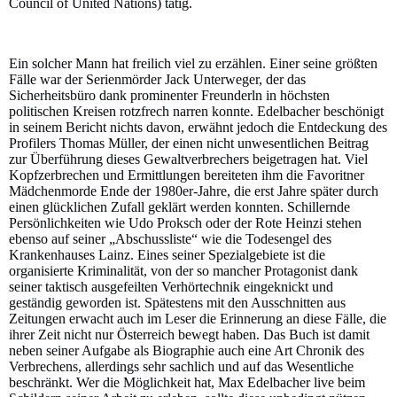
Council of United Nations) tätig.
Ein solcher Mann hat freilich viel zu erzählen. Einer seine größten
Fälle war der Serienmörder Jack Unterweger, der das
Sicherheitsbüro dank prominenter Freunderln in höchsten
politischen Kreisen rotzfrech narren konnte. Edelbacher beschönigt
in seinem Bericht nichts davon, erwähnt jedoch die Entdeckung des
Profilers Thomas Müller, der einen nicht unwesentlichen Beitrag
zur Überführung dieses Gewaltverbrechers beigetragen hat. Viel
Kopfzerbrechen und Ermittlungen bereiteten ihm die Favoritner
Mädchenmorde Ende der 1980er-Jahre, die erst Jahre später durch
einen glücklichen Zufall geklärt werden konnten. Schillernde
Persönlichkeiten wie Udo Proksch oder der Rote Heinzi stehen
ebenso auf seiner „Abschussliste“ wie die Todesengel des
Krankenhauses Lainz. Eines seiner Spezialgebiete ist die
organisierte Kriminalität, von der so mancher Protagonist dank
seiner taktisch ausgefeilten Verhörtechnik eingeknickt und
geständig geworden ist. Spätestens mit den Ausschnitten aus
Zeitungen erwacht auch im Leser die Erinnerung an diese Fälle, die
ihrer Zeit nicht nur Österreich bewegt haben. Das Buch ist damit
neben seiner Aufgabe als Biographie auch eine Art Chronik des
Verbrechens, allerdings sehr sachlich und auf das Wesentliche
beschränkt. Wer die Möglichkeit hat, Max Edelbacher live beim