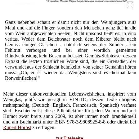
Ganz nebenbei schaut er damit nicht nur den Weinjüngern aufs
Maul und auf die Finger, sondern den Menschen ganz tief in die
vom Wein aufgeweichten Seelen. Nicht umsonst heißt es: in vino
veritas. Weder dem Beichtvater noch dem Kiberer bleibt nach
Genuss einiger Gläschen - natürlich seitens der Sünder - ein
Fehltritt verborgen und bei einer wörtlich gemeinten
Blindverkostung kein Busen unbetastet. Gemüts-Striptease, dessen
Extrakt die letzten tröstlichen Worte sind, die ein Grenadier, der
verwundet aus der Schlacht heimkehrt, von seiner Gemahlin hören
muss: „Oh, er ist wieder da. Wenigstens sind es diesmal kein
Rotweinflecken!“
Mehr dieser unkonventionellen Lebensweisheiten, inspiriert vom
Weinglas, gibt´s wie gesagt in VINITO, dessen Texte übrigens
mehrsprachig (Deutsch, Englisch, Französisch, Spanisch) verfasst
sind. Erschienen ist diese Pflichtlektüre für jeden Weinfreund mit
Humor zwar breits anno 2009, ist aber immer noch brandaktuell
und am Buchmarkt unter ISBN 978-3-9806925-8-8 oder direkt bei
Rupert Hörbst
zu erfragen.
zur Titelseite