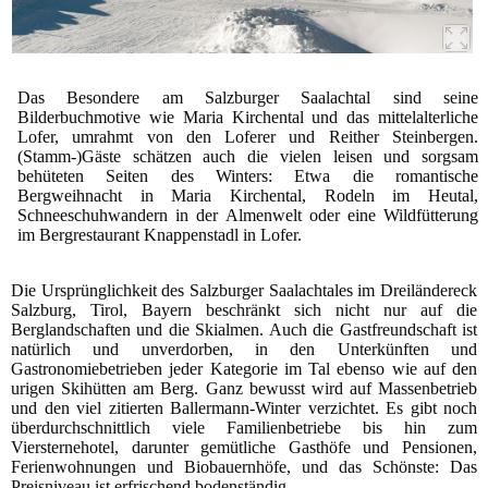
Das Besondere am Salzburger Saalachtal sind seine
Bilderbuchmotive wie Maria Kirchental und das mittelalterliche
Lofer, umrahmt von den Loferer und Reither Steinbergen.
(Stamm-)Gäste schätzen auch die vielen leisen und sorgsam
behüteten Seiten des Winters: Etwa die romantische
Bergweihnacht in Maria Kirchental, Rodeln im Heutal,
Schneeschuhwandern in der Almenwelt oder eine Wildfütterung
im Bergrestaurant Knappenstadl in Lofer.
Die Ursprünglichkeit des Salzburger Saalachtales im Dreiländereck
Salzburg, Tirol, Bayern beschränkt sich nicht nur auf die
Berglandschaften und die Skialmen. Auch die Gastfreundschaft ist
natürlich und unverdorben, in den Unterkünften und
Gastronomiebetrieben jeder Kategorie im Tal ebenso wie auf den
urigen Skihütten am Berg. Ganz bewusst wird auf Massenbetrieb
und den viel zitierten Ballermann-Winter verzichtet. Es gibt noch
überdurchschnittlich viele Familienbetriebe bis hin zum
Viersternehotel, darunter gemütliche Gasthöfe und Pensionen,
Ferienwohnungen und Biobauernhöfe, und das Schönste: Das
Preisniveau ist erfrischend bodenständig.