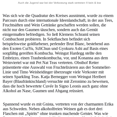
Auch die Jugend war bei der Verkostung stark vertreten © kein & low
Was sich wie die Quadratur des Kreises ausnimmt, wurde zu einem
Parcours durch eine internationale Ideenlandschaft, in der aus Tees,
Fruchtsäften und Wein Getränke geschaffen werden sollen, die
nicht nur den Gaumen täuschen, sondern auch das Gemüt
einigermaßen befriedigen. So ließ Klemens Schraml seinen
Combuchont probieren. In Sektflaschen befindet sich
beispielsweise goldfarbener, perlender Brut Blanc, bestehend aus
den Exoten CuiYu, SiJiChun und Gyokuru Ashi auf Basis eines
sorgfältig gereiften Kombucha. Weingut Hardegg stellte den
Embrizzo, einen Traubenkombucha, vor, und Konanna aus dem
Weinviertel war mit Pet Nat Teas vertreten. Obsthof Retter
präsentierte eine Auswahl von Fruchtelixieren aus der Sommelier-
Linie und Timo Weisheidinger überzeugte viele Verkoster mit
seinen Sparkling Teas. Katja Bernegger vom Weingut Heribert
Bayer (Blaufränkischland) versuchte mit Zeronimo zu beweisen,
dass die hoch bewertete Cuvée In Signo Leonis auch ganz ohne
Alkohol an Nase, Gaumen und Abgang reüssiert.
Spannend wurde es mit Gnista, vertreten von der charmanten Erika
aus Schweden. Neben alkoholfreien Weinen gab es dort drei
Flaschen mit „Spirits“ ohne trunken machende Geister. Was wie