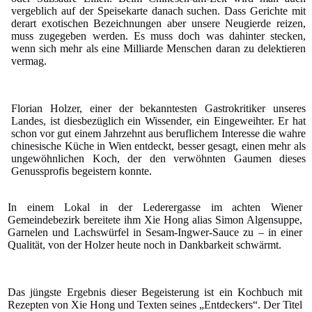
vergeblich auf der Speisekarte danach suchen. Dass Gerichte mit
derart exotischen Bezeichnungen aber unsere Neugierde reizen,
muss zugegeben werden. Es muss doch was dahinter stecken,
wenn sich mehr als eine Milliarde Menschen daran zu delektieren
vermag.
Florian Holzer, einer der bekanntesten Gastrokritiker unseres
Landes, ist diesbezüglich ein Wissender, ein Eingeweihter. Er hat
schon vor gut einem Jahrzehnt aus beruflichem Interesse die wahre
chinesische Küche in Wien entdeckt, besser gesagt, einen mehr als
ungewöhnlichen Koch, der den verwöhnten Gaumen dieses
Genussprofis begeistern konnte.
In einem Lokal in der Lederergasse im achten Wiener
Gemeindebezirk bereitete ihm Xie Hong alias Simon Algensuppe,
Garnelen und Lachswürfel in Sesam-Ingwer-Sauce zu – in einer
Qualität, von der Holzer heute noch in Dankbarkeit schwärmt.
Das jüngste Ergebnis dieser Begeisterung ist ein Kochbuch mit
Rezepten von Xie Hong und Texten seines „Entdeckers“. Der Titel