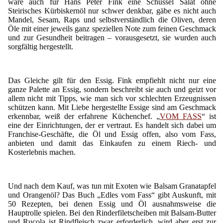
wäre auch für Hans Peter Fink eine Schüssel Salat ohne
Steirisches Kürbiskernöl nur schwer denkbar, gäbe es nicht auch
Mandel, Sesam, Raps und selbstverständlich die Oliven, deren
Öle mit einer jeweils ganz speziellen Note zum feinen Geschmack
und zur Gesundheit beitragen – vorausgesetzt, sie wurden auch
sorgfältig hergestellt.
Das Gleiche gilt für den Essig. Fink empfiehlt nicht nur eine
ganze Palette an Essig, sondern beschreibt sie auch und geizt vor
allem nicht mit Tipps, wie man sich vor schlechten Erzeugnissen
schützen kann. Mit Liebe hergestellte Essige sind am Geschmack
erkennbar, weiß der erfahrene Küchenchef. „
VOM FASS
“ ist
eine der Einrichtungen, der er vertraut. Es handelt sich dabei um
Franchise-Geschäfte, die Öl und Essig offen, also vom Fass,
anbieten und damit das Einkaufen zu einem Riech- und
Kosterlebnis machen.
Und nach dem Kauf, was tun mit Exoten wie Balsam Granatapfel
und Orangenöl? Das Buch „Edles vom Fass“ gibt Auskunft, mit
50 Rezepten, bei denen Essig und Öl ausnahmsweise die
Hauptrolle spielen. Bei den Rinderfiletscheiben mit Balsam-Butter
und Rucola ist Rindfleisch zwar erforderlich, wird aber erst zur