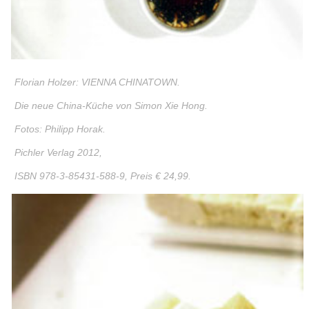
Florian Holzer: VIENNA CHINATOWN.
Die neue China-Küche von Simon Xie Hong.
Fotos: Philipp Horak.
Pichler Verlag 2012,
ISBN 978-3-85431-588-9, Preis € 24,99.