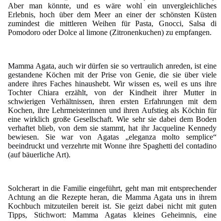
Aber man könnte, und es wäre wohl ein unvergleichliches
Erlebnis, hoch über dem Meer an einer der schönsten Küsten
zumindest die mittleren Weihen für Pasta, Gnocci, Salsa di
Pomodoro oder Dolce al limone (Zitronenkuchen) zu empfangen.
Mamma Agata, auch wir dürfen sie so vertraulich anreden, ist eine
gestandene Köchen mit der Prise von Genie, die sie über viele
andere ihres Faches hinaushebt. Wir wissen es, weil es uns ihre
Tochter Chiara erzählt, von der Kindheit ihrer Mutter in
schwierigen Verhältnissen, ihren ersten Erfahrungen mit dem
Kochen, ihre Lehrmeisterinnen und ihren Aufstieg als Köchin für
eine wirklich große Gesellschaft. Wie sehr sie dabei dem Boden
verhaftet blieb, von dem sie stammt, hat ihr Jacqueline Kennedy
bewiesen. Sie war von Agatas „eleganza molto semplice“
beeindruckt und verzehrte mit Wonne ihre Spaghetti del contadino
(auf bäuerliche Art).
Solcherart in die Familie eingeführt, geht man mit entsprechender
Achtung an die Rezepte heran, die Mamma Agata uns in ihrem
Kochbuch mitzuteilen bereit ist. Sie geizt dabei nicht mit guten
Tipps, Stichwort: Mamma Agatas kleines Geheimnis, eine