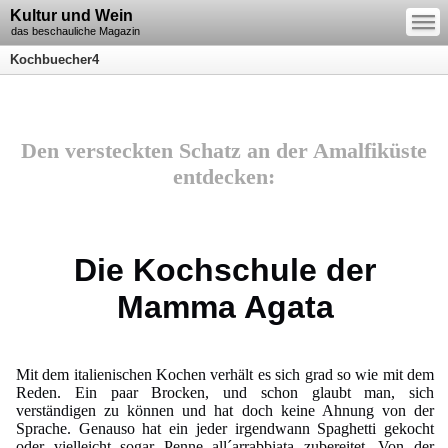
—
Kultur und Wein
—
—
das beschauliche Magazin
Kochbuecher4
Den versteckten Schatz an der Amalfiküste
entdecken:
Die Kochschule der
Mamma Agata
Mit dem italienischen Kochen verhält es sich grad so wie mit dem
Reden. Ein paar Brocken, und schon glaubt man, sich
verständigen zu können und hat doch keine Ahnung von der
Sprache. Genauso hat ein jeder irgendwann Spaghetti gekocht
oder vielleicht sogar Penne all´arrabbiata zubereitet. Von der