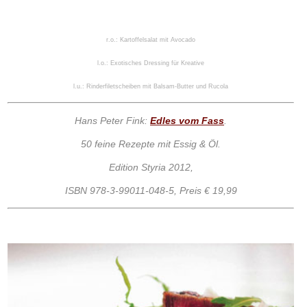
r.o.: Kartoffelsalat mit Avocado
l.o.: Exotisches Dressing für Kreative
l.u.: Rinderfiletscheiben mit Balsam-Butter und Rucola
Hans Peter Fink:
Edles vom Fass
.
50 feine Rezepte mit Essig & Öl.
Edition Styria 2012,
ISBN 978-3-99011-048-5, Preis € 19,99