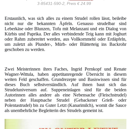
3-85431-590-2, Preis € 24.99
Erstaunlich, was sich alles zu einem Strudel rollen lässt, beileibe
nicht nur die bekannten Äpfeln. Genauso strudelbar sind
Leberkäse oder Blunzen, Tofu mit Melanzani und ein Dialog von
Kürbis und Paprika. Der alles verbindende Teig kann mit Joghurt
oder Rahm zubereitet werden, aus Vollkornmehl oder Erdäpfeln,
um zuletzt als Plunder-, Mürb- oder Blätterteig ins Backrohr
geschoben zu werden.
Zwei Meisterinnen ihres Faches, Ingrid Pernkopf und Renate
Wagner-Wittula, haben appetitanregende Übersicht in diesem
weiten Feld geschaffen. Grundrezepte und Basiswissen sind für
dieses Buch selbstverständlich. Auf ihnen baut sich das
Strudeluniversum auf. Suppeneinlagen sind für die beiden
Autorinnen alles andere als eine Nebensache (Fleischstrudel)
neben der Hauptsache Strudel (Gebackener Grieß- oder
Polentastrudel) bis zu Guter Letzt (Kanarimilch), womit die Sauce
als unentbehrliche Begleiterin des Strudels gemeint ist.