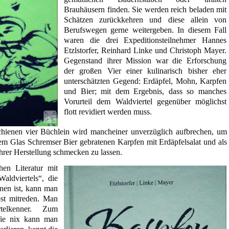
Brauhäusern finden. Sie werden reich beladen mit
Schätzen zurückkehren und diese allein von
Berufswegen gerne weitergeben. In diesem Fall
waren die drei Expeditionsteilnehmer Hannes
Etzlstorfer, Reinhard Linke und Christoph Mayer.
Gegenstand ihrer Mission war die Erforschung
der großen Vier einer kulinarisch bisher eher
unterschätzten Gegend: Erdäpfel, Mohn, Karpfen
und Bier; mit dem Ergebnis, dass so manches
Vorurteil dem Waldviertel gegenüber möglichst
flott revidiert werden muss.
chienen vier Büchlein wird mancheiner unverzüglich aufbrechen, um
nem Glas Schremser Bier gebratenen Karpfen mit Erdäpfelsalat und als
hrer Herstellung schmecken zu lassen.
hen Literatur mit
ldviertels“, die
enen ist, kann man
ost mitreden. Man
rtelkenner. Zum
Wie nix kann man