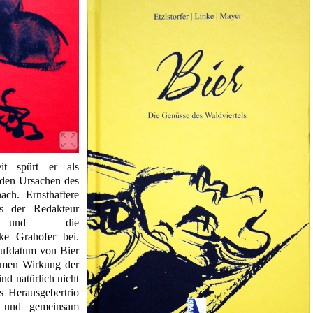
eit spürt er als
 den Ursachen des
ch. Ernsthaftere
ls der Redakteur
 und die
ike Grahofer bei.
aufdatum von Bier
samen Wirkung der
nd natürlich nicht
as Herausgebertrio
 und gemeinsam