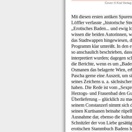
Cover © Kral Verlag
Mit diesen ersten antiken Spure
Löffler verfasste „historische St
„Erotisches Baden... und ewig lo
wissen die beiden Autorinnen, w
das Stadtwappen hingewiesen, da
Programm klar umreißt. In den e
so anschaulich beschrieben, dass
interpretiert wurden; dagegen s
die Berichte, wenn es um „Bade
Osmanen das belagerte Wien, er
Pascha gerne eine Auszeit, um s
seines Zeichens u. a. sächsischer
haben. Die Rede ist vom „Sexpro
Herzogs- und Frauenbad den Gus
Überlieferung – glücklich zu 
seinem Constanzerl nimmt sich 
seinen Kurtisanen beinahe rüpelh
Ausnahme dar, ebenso die kulture
Schnitzler der von Liebe gesätti
erotischen Stammbuch Badens lus