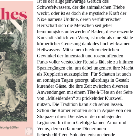
Ist es der allgegenwärtige Geruch des
Schwefelwassers, der die animalischen Triebe
weckt, oder ist es doch die mystische Kraft der
Nixe namens Undine, deren verführerischer
Herrschaft sich die Menschen seit jeher
hemmungslos unterwerfen? Baden, diese reizende
Kurstadt südlich von Wien, ist mehr als eine Stätte
körperlicher Genesung dank des hochwirksamen
Heilwassers. Mit seinem biedermeierlichen
Gewinkel der Innenstadt und rosenduftenden
Parks voller versteckter Retraits lädt sie zu intimen
Spaziergängen ein, um dabei ungeniert ihre Macht
als Kupplerin auszuspielen. Für Schatten ist auch
an sonnigen Tagen gesorgt, allerdings in Gestalt
kurender Gäste, die ihre Zeit zwischen diversen
Anwendungen mit einem Tête-à-Tête an der Seite
von „Mitleidenden“ zu prickelnder Kurzweil
nützen. Die Tradition kann sich sehen lassen.
Schon die Römer erholten sich in Aquae von den
Strapazen ihres Dienstes in den umliegenden
Legionen. Im ihrem Gefolge kamen Amor und
Venus, deren erfahrene Dienerinnen
liebesbedürftgen Soldaten entsprechende