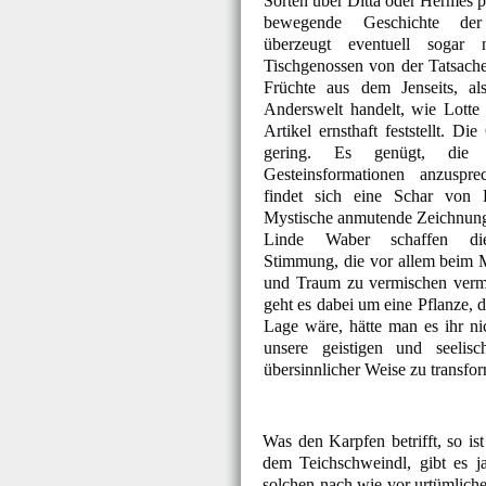
Sorten über Ditta oder Hermes pa
bewegende Geschichte de
überzeugt eventuell sogar 
Tischgenossen von der Tatsache
Früchte aus dem Jenseits, als
Anderswelt handelt, wie Lotte 
Artikel ernsthaft feststellt. Di
gering. Es genügt, die b
Gesteinsformationen anzuspr
findet sich eine Schar von D
Mystische anmutende Zeichnung
Linde Waber schaffen die
Stimmung, die vor allem beim 
und Traum zu vermischen vermö
geht es dabei um eine Pflanze, d
Lage wäre, hätte man es ihr ni
unsere geistigen und seelis
übersinnlicher Weise zu transfor
Was den Karpfen betrifft, so is
dem Teichschweindl, gibt es 
solchen nach wie vor urtümliche