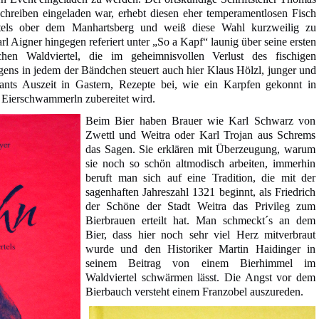
schreiben eingeladen war, erhebt diesen eher temperamentlosen Fisch
tels ober dem Manhartsberg und weiß diese Wahl kurzweilig zu
 Aigner hingegen referiert unter „So a Kapf“ launig über seine ersten
hen Waldviertel, die im geheimnisvollen Verlust des fischigen
igens in jedem der Bändchen steuert auch hier Klaus Hölzl, junger und
rants Auszeit in Gastern, Rezepte bei, wie ein Karpfen gekonnt in
 Eierschwammerln zubereitet wird.
Beim Bier haben Brauer wie Karl Schwarz von
Zwettl und Weitra oder Karl Trojan aus Schrems
das Sagen. Sie erklären mit Überzeugung, warum
sie noch so schön altmodisch arbeiten, immerhin
beruft man sich auf eine Tradition, die mit der
sagenhaften Jahreszahl 1321 beginnt, als Friedrich
der Schöne der Stadt Weitra das Privileg zum
Bierbrauen erteilt hat. Man schmeckt´s an dem
Bier, dass hier noch sehr viel Herz mitverbraut
wurde und den Historiker Martin Haidinger in
seinem Beitrag von einem Bierhimmel im
Waldviertel schwärmen lässt. Die Angst vor dem
Bierbauch versteht einem Franzobel auszureden.