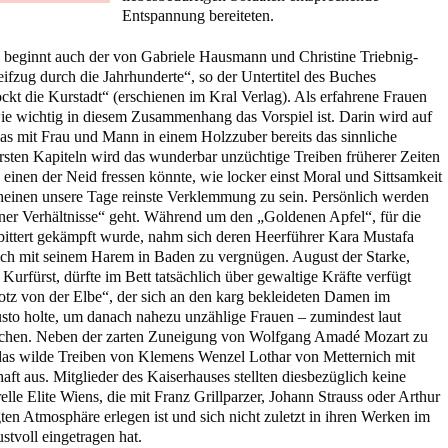
Entspannung bereiteten.
n beginnt auch der von Gabriele Hausmann und Christine Triebnig-
reifzug durch die Jahrhunderte“, so der Untertitel des Buches
ckt die Kurstadt“ (erschienen im Kral Verlag). Als erfahrene Frauen
ie wichtig in diesem Zusammenhang das Vorspiel ist. Darin wird auf
s mit Frau und Mann in einem Holzzuber bereits das sinnliche
rsten Kapiteln wird das wunderbar unzüchtige Treiben früherer Zeiten
 einen der Neid fressen könnte, wie locker einst Moral und Sittsamkeit
cheinen unsere Tage reinste Verklemmung zu sein. Persönlich werden
ner Verhältnisse“ geht. Während um den „Goldenen Apfel“, für die
bittert gekämpft wurde, nahm sich deren Heerführer Kara Mustafa
ich mit seinem Harem in Baden zu vergnügen. August der Starke,
 Kurfürst, dürfte im Bett tatsächlich über gewaltige Kräfte verfügt
tz von der Elbe“, der sich an den karg bekleideten Damen im
to holte, um danach nahezu unzählige Frauen – zumindest laut
machen. Neben der zarten Zuneigung von Wolfgang Amadé Mozart zu
das wilde Treiben von Klemens Wenzel Lothar von Metternich mit
aft aus. Mitglieder des Kaiserhauses stellten diesbezüglich keine
lle Elite Wiens, die mit Franz Grillparzer, Johann Strauss oder Arthur
gten Atmosphäre erlegen ist und sich nicht zuletzt in ihren Werken im
tvoll eingetragen hat.