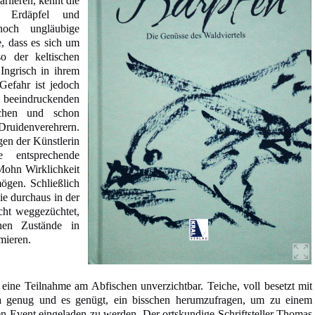
rlieren, kennt die
r Erdäpfel und
noch ungläubige
, dass es sich um
o der keltischen
Ingrisch in ihrem
e Gefahr ist jedoch
eeindruckenden
echen und schon
ruidenverehrern.
en der Künstlerin
 entsprechende
Mohn Wirklichkeit
gen. Schließlich
ie durchaus in der
cht weggezüchtet,
chen Zustände in
mieren.
t eine Teilnahme am Abfischen unverzichtbar. Teiche, voll besetzt mit
ja genug und es genügt, ein bisschen herumzufragen, um zu einem
n Event eingeladen zu werden. Der ortskundige Schriftsteller Thomas