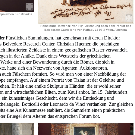
opäischen Kunstmarkts,
Rembrandt Harmensz. van Rijn, Zeichnung nach dem Porträt des
Baldassare Castiglione von Raffael, 1639 © Wien, Albertina
er Fürstlichen Sammlungen, hat gemeinsam mit deren Direktor
 Belvedere Research Center, Christian Huemer, die prächtigen
ch illustrierten Zeitleiste in einem geografischen Raster verwandelt.
gen in der Antike. Dank eines Wettstreits der griechischen
 Werke und einer Bewunderung durch die Römer, die sich in
kte, hatte sich ein Netzwerk von Agenten, Auktionatoren,
 auch Fälschern formiert. So wird man von einer Nachbildung der
 empfangen. Auf einem Porträt von Tizian ist der Gelehrte und
hen. Er hält eine antike Skulptur in Händen, die er wohl seiner
hen und wirtschaftlichen Eliten, zum Kauf anbot. Im 15. Jahrhundert
i, ein kunstsinniges Geschlecht, dem wir die Entdeckung und
elangelo, Botticelli oder Leonardo da Vinci verdanken. Zur gleichen
eits eine Art Kunstmesse etabliert, die Sammlern einen praktischen
ter Bruegel dem Älteren das entsprechen Forum bot.