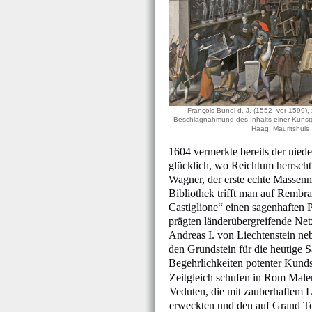
François Bunel d. J. (1552–vor 1599),
Beschlagnahmung des Inhalts einer Kunst
Haag, Mauritshuis
1604 vermerkte bereits der niede
glücklich, wo Reichtum herrscht“
Wagner, der erste echte Massenm
Bibliothek trifft man auf Rembra
Castiglione“ einen sagenhaften P
prägten länderübergreifende Net
Andreas I. von Liechtenstein n
den Grundstein für die heutige 
Begehrlichkeiten potenter Kundsc
Zeitgleich schufen in Rom Male
Veduten, die mit zauberhaftem 
erweckten und den auf Grand To