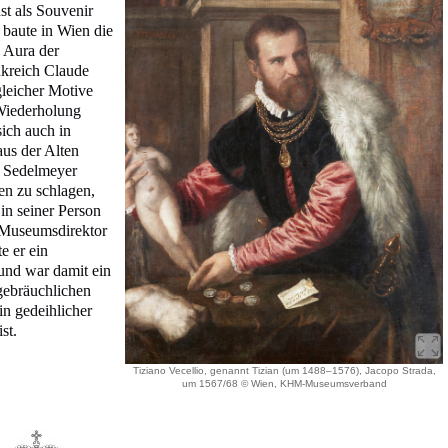
st als Souvenir
baute in Wien die
 Aura der
nkreich Claude
gleicher Motive
Wiederholung
sich auch in
aus der Alten
s Sedelmeyer
en zu schlagen,
in seiner Person
 Museumsdirektor
e er ein
und war damit ein
 gebräuchlichen
ein gedeihlicher
st.
Tiziano Vecellio, genannt Tizian (um 1488–1576), Jacopo Strada,
um 1567/68 © Wien, KHM-Museumsverband