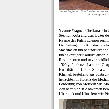
Noble Begierden. Eine Geschichte des eur
Ausstellungsansicht
Yvonne Wagner, Chefkuratorin d
Stephan Koja und dem Leiter des
Räume des Palais zu einer reichli
Die Anfänge des Kunstmarkts lie
Stadtstaaten um beeindruckende
finanzkräftiger Kauflust ausdrüc
Restauratoren und unvermeidlich
1506 gefundenen Laokoon-Gruppe
Kunsthändler Jacobo Strada zu se
Klientel, bestehend aus politisc
herrschten in Florenz die Medic
Förderung von Meistern wie Mich
Zeit hatte sich in Antwerpen ber
Überblick und Künstlern wie Pie