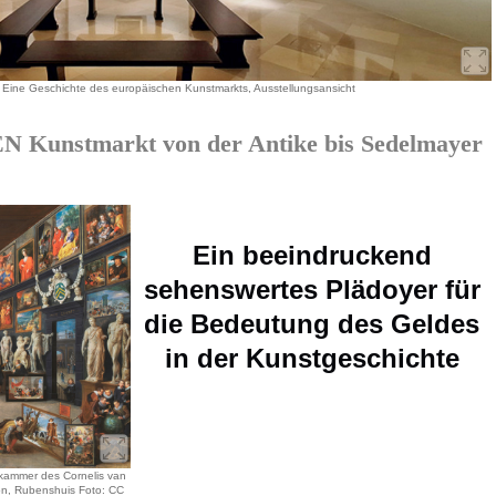
 Eine Geschichte des europäischen Kunstmarkts, Ausstellungsansicht
unstmarkt von der Antike bis Sedelmayer
Ein beeindruckend
sehenswertes Plädoyer für
die Bedeutung des Geldes
in der Kunstgeschichte
kammer des Cornelis van
ion, Rubenshuis Foto: CC