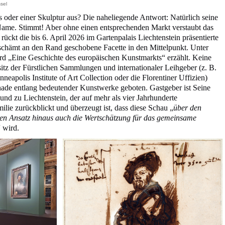
sel
 oder einer Skulptur aus? Die naheliegende Antwort: Natürlich seine
ame. Stimmt! Aber ohne einen entsprechenden Markt verstaubt das
rückt die bis 6. April 2026 im Gartenpalais Liechtenstein präsentierte
rschämt an den Rand geschobene Facette in den Mittelpunkt. Unter
rd „Eine Geschichte des europäischen Kunstmarkts“ erzählt. Keine
tz der Fürstlichen Sammlungen und internationaler Leihgeber (z. B.
neapolis Institute of Art Collection oder die Florentiner Uffizien)
nade entlang bedeutender Kunstwerke geboten. Gastgeber ist Seine
nd zu Liechtenstein, der auf mehr als vier Jahrhunderte
lie zurückblickt und überzeugt ist, dass diese Schau „
über den
hen Ansatz hinaus auch die Wertschätzung für das gemeinsame
“ wird.