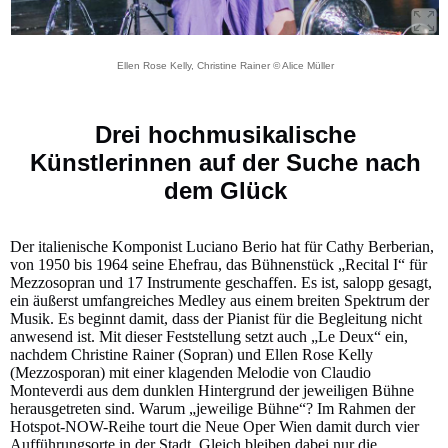
Ellen Rose Kelly, Christine Rainer © Alice Müller
Drei hochmusikalische
Künstlerinnen auf der Suche nach
dem Glück
Der italienische Komponist Luciano Berio hat für Cathy Berberian,
von 1950 bis 1964 seine Ehefrau, das Bühnenstück „Recital I“ für
Mezzosopran und 17 Instrumente geschaffen. Es ist, salopp gesagt,
ein äußerst umfangreiches Medley aus einem breiten Spektrum der
Musik. Es beginnt damit, dass der Pianist für die Begleitung nicht
anwesend ist. Mit dieser Feststellung setzt auch „Le Deux“ ein,
nachdem Christine Rainer (Sopran) und Ellen Rose Kelly
(Mezzosporan) mit einer klagenden Melodie von Claudio
Monteverdi aus dem dunklen Hintergrund der jeweiligen Bühne
herausgetreten sind. Warum „jeweilige Bühne“? Im Rahmen der
Hotspot-NOW-Reihe tourt die Neue Oper Wien damit durch vier
Aufführungsorte in der Stadt. Gleich bleiben dabei nur die