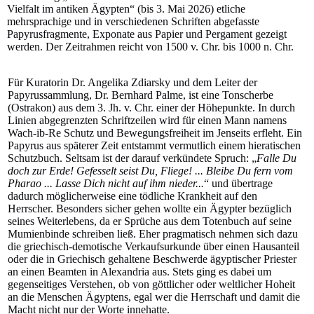
Vielfalt im antiken Ägypten“ (bis 3. Mai 2026) etliche
mehrsprachige und in verschiedenen Schriften abgefasste
Papyrusfragmente, Exponate aus Papier und Pergament gezeigt
werden. Der Zeitrahmen reicht von 1500 v. Chr. bis 1000 n. Chr.
Für Kuratorin Dr. Angelika Zdiarsky und dem Leiter der
Papyrussammlung, Dr. Bernhard Palme, ist eine Tonscherbe
(Ostrakon) aus dem 3. Jh. v. Chr. einer der Höhepunkte. In durch
Linien abgegrenzten Schriftzeilen wird für einen Mann namens
Wach-ib-Re Schutz und Bewegungsfreiheit im Jenseits erfleht. Ein
Papyrus aus späterer Zeit entstammt vermutlich einem hieratischen
Schutzbuch. Seltsam ist der darauf verkündete Spruch: „
Falle Du
doch zur Erde! Gefesselt seist Du, Fliege! ... Bleibe Du fern vom
Pharao ... Lasse Dich nicht auf ihm nieder...
“ und übertrage
dadurch möglicherweise eine tödliche Krankheit auf den
Herrscher. Besonders sicher gehen wollte ein Ägypter bezüglich
seines Weiterlebens, da er Sprüche aus dem Totenbuch auf seine
Mumienbinde schreiben ließ. Eher pragmatisch nehmen sich dazu
die griechisch-demotische Verkaufsurkunde über einen Hausanteil
oder die in Griechisch gehaltene Beschwerde ägyptischer Priester
an einen Beamten in Alexandria aus. Stets ging es dabei um
gegenseitiges Verstehen, ob von göttlicher oder weltlicher Hoheit
an die Menschen Ägyptens, egal wer die Herrschaft und damit die
Macht nicht nur der Worte innehatte.