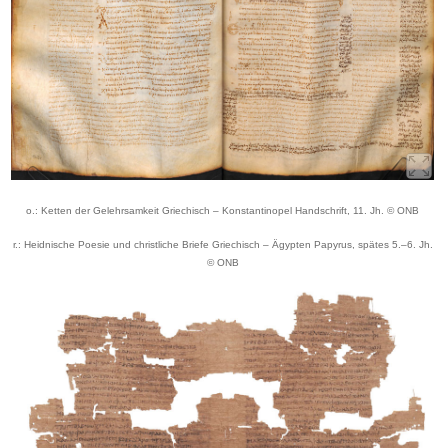
o.: Ketten der Gelehrsamkeit Griechisch – Konstantinopel Handschrift, 11. Jh. © ONB
r.: Heidnische Poesie und christliche Briefe Griechisch – Ägypten Papyrus, spätes 5.–6. Jh.
© ONB