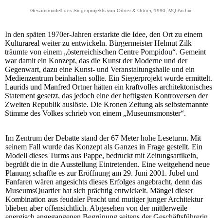
Gesamtmodell des Siegerprojekts von Ortner & Ortner, 1990, MQ-Archiv
In den späten 1970er-Jahren erstarkte die Idee, den Ort zu einem
Kulturareal weiter zu entwickeln. Bürgermeister Helmut Zilk
träumte von einem „österreichischen Centre Pompidou“. Gemeint
war damit ein Konzept, das die Kunst der Moderne und der
Gegenwart, dazu eine Kunst- und Veranstaltungshalle und ein
Medienzentrum beinhalten sollte. Ein Siegerprojekt wurde ermittelt.
Laurids und Manfred Ortner hätten ein kraftvolles architektonisches
Statement gesetzt, das jedoch eine der heftigsten Kontroversen der
Zweiten Republik auslöste. Die Kronen Zeitung als selbsternannte
Stimme des Volkes schrieb von einem „Museumsmonster“.
Im Zentrum der Debatte stand der 67 Meter hohe Leseturm. Mit
seinem Fall wurde das Konzept als Ganzes in Frage gestellt. Ein
Modell dieses Turms aus Pappe, bedruckt mit Zeitungsartikeln,
begrüßt die in die Ausstellung Eintretenden. Eine weitgehend neue
Planung schaffte es zur Eröffnung am 29. Juni 2001. Jubel und
Fanfaren wären angesichts dieses Erfolges angebracht, denn das
MuseumsQuartier hat sich prächtig entwickelt. Mängel dieser
Kombination aus feudaler Pracht und mutiger junger Architektur
blieben aber offensichtlich. Abgesehen von der mittlerweile
energisch angegangenen Begrünung seitens der Geschäftsführerin