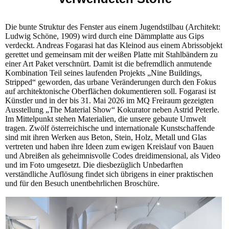
Die bunte Struktur des Fenster aus einem Jugendstilbau (Architekt:
Ludwig Schöne, 1909) wird durch eine Dämmplatte aus Gips
verdeckt. Andreas Fogarasi hat das Kleinod aus einem Abrissobjekt
gerettet und gemeinsam mit der weißen Platte mit Stahlbändern zu
einer Art Paket verschnürt. Damit ist die befremdlich anmutende
Kombination Teil seines laufenden Projekts „Nine Buildings,
Stripped“ geworden, das urbane Veränderungen durch den Fokus
auf architektonische Oberflächen dokumentieren soll. Fogarasi ist
Künstler und in der bis 31. Mai 2026 im MQ Freiraum gezeigten
Ausstellung „The Material Show“ Kokurator neben Astrid Peterle.
Im Mittelpunkt stehen Materialien, die unsere gebaute Umwelt
tragen. Zwölf österreichische und internationale Kunstschaffende
sind mit ihren Werken aus Beton, Stein, Holz, Metall und Glas
vertreten und haben ihre Ideen zum ewigen Kreislauf von Bauen
und Abreißen als geheimnisvolle Codes dreidimensional, als Video
und im Foto umgesetzt. Die diesbezüglich Unbedarften
verständliche Auflösung findet sich übrigens in einer praktischen
und für den Besuch unentbehrlichen Broschüre.