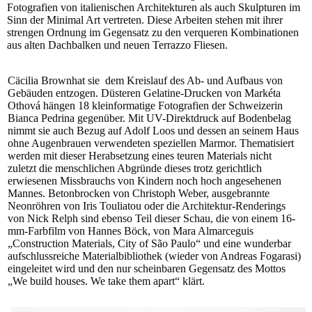
Fotografien von italienischen Architekturen als auch Skulpturen im
Sinn der Minimal Art vertreten. Diese Arbeiten stehen mit ihrer
strengen Ordnung im Gegensatz zu den verqueren Kombinationen
aus alten Dachbalken und neuen Terrazzo Fliesen.
Cäcilia Brownhat sie dem Kreislauf des Ab- und Aufbaus von
Gebäuden entzogen. Düsteren Gelatine-Drucken von Markéta
Othová hängen 18 kleinformatige Fotografien der Schweizerin
Bianca Pedrina gegenüber. Mit UV-Direktdruck auf Bodenbelag
nimmt sie auch Bezug auf Adolf Loos und dessen an seinem Haus
ohne Augenbrauen verwendeten speziellen Marmor. Thematisiert
werden mit dieser Herabsetzung eines teuren Materials nicht
zuletzt die menschlichen Abgründe dieses trotz gerichtlich
erwiesenen Missbrauchs von Kindern noch hoch angesehenen
Mannes. Betonbrocken von Christoph Weber, ausgebrannte
Neonröhren von Iris Touliatou oder die Architektur-Renderings
von Nick Relph sind ebenso Teil dieser Schau, die von einem 16-
mm-Farbfilm von Hannes Böck, von Mara Almarceguis
„Construction Materials, City of São Paulo“ und eine wunderbar
aufschlussreiche Materialbibliothek (wieder von Andreas Fogarasi)
eingeleitet wird und den nur scheinbaren Gegensatz des Mottos
„We build houses. We take them apart“ klärt.