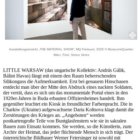
Ausstellungsansicht „THE MATERIAL SHOW“, MQ Freiraum, 2026 © MuseumsQuartier
Wien, Foto: Simon Veres
LITTLE WARSAW (das ungarische Kollektiv: András Gálik,
Bálint Havas) fängt mit einem den Raum beherrschenden
Silikonguss die Aufmerksamkeit. Erst bei genauem Hinschauen
entdeckt man über der Mitte den Abdruck eines nackten Soldaten,
der verrät, dass es sich um das monumentale Portal eines in den
1920er-Jahren in Buda erbauten Offiziersheimes handelt. Ihm
gegenüber leuchtet ein Kiosk in freundlicher Farbenpracht. Die in
Charkiw (Ukraine) aufgewachsene Daria Koltsova klagt damit die
Zerstörungen des Krieges an. „Angeboten“ werden
postkartengroße Teile von Buntglasfenstern wie sie in sakralen
Bauen zum Einsatz kommen. Sie werden, so die Künstlerin, zum
Archiv der Heimat, das jeder flüchtende Mensch in sich trägt. Der
österreichische Bildhauer Werner Feiersinger ist sowohl mit