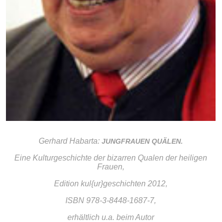
Gerhard Habarta:
JUNGFRAUEN QUÄLEN.
Eine Kulturgeschichte der bizarren Qualen der heiligen
Frauen,
Edition kul{ur}geschichten 2012,
ISBN 978-3-8448-1687-7,
erhältlich u.a. beim Autor