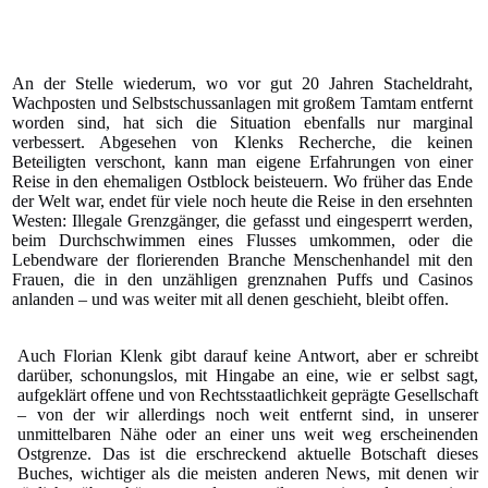
An der Stelle wiederum, wo vor gut 20 Jahren Stacheldraht,
Wachposten und Selbstschussanlagen mit großem Tamtam entfernt
worden sind, hat sich die Situation ebenfalls nur marginal
verbessert. Abgesehen von Klenks Recherche, die keinen
Beteiligten verschont, kann man eigene Erfahrungen von einer
Reise in den ehemaligen Ostblock beisteuern. Wo früher das Ende
der Welt war, endet für viele noch heute die Reise in den ersehnten
Westen: Illegale Grenzgänger, die gefasst und eingesperrt werden,
beim Durchschwimmen eines Flusses umkommen, oder die
Lebendware der florierenden Branche Menschenhandel mit den
Frauen, die in den unzähligen grenznahen Puffs und Casinos
anlanden – und was weiter mit all denen geschieht, bleibt offen.
Auch Florian Klenk gibt darauf keine Antwort, aber er schreibt
darüber, schonungslos, mit Hingabe an eine, wie er selbst sagt,
aufgeklärt offene und von Rechtsstaatlichkeit geprägte Gesellschaft
– von der wir allerdings noch weit entfernt sind, in unserer
unmittelbaren Nähe oder an einer uns weit weg erscheinenden
Ostgrenze. Das ist die erschreckend aktuelle Botschaft dieses
Buches, wichtiger als die meisten anderen News, mit denen wir