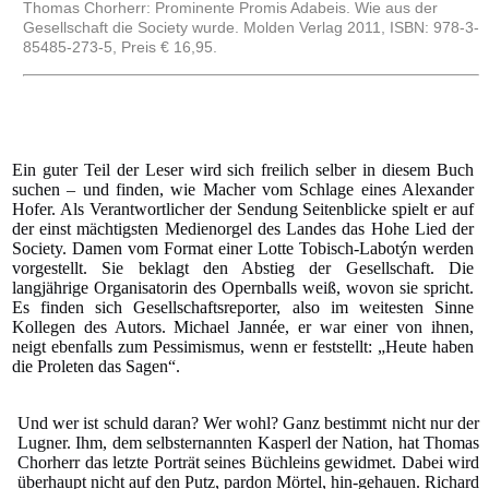
Thomas Chorherr: Prominente Promis Adabeis. Wie aus der
Gesellschaft die Society wurde. Molden Verlag 2011, ISBN: 978-3-
85485-273-5, Preis € 16,95.
Ein guter Teil der Leser wird sich freilich selber in diesem Buch
suchen – und finden, wie Macher vom Schlage eines Alexander
Hofer. Als Verantwortlicher der Sendung Seitenblicke spielt er auf
der einst mächtigsten Medienorgel des Landes das Hohe Lied der
Society. Damen vom Format einer Lotte Tobisch-Labotýn werden
vorgestellt. Sie beklagt den Abstieg der Gesellschaft. Die
langjährige Organisatorin des Opernballs weiß, wovon sie spricht.
Es finden sich Gesellschaftsreporter, also im weitesten Sinne
Kollegen des Autors. Michael Jannée, er war einer von ihnen,
neigt ebenfalls zum Pessimismus, wenn er feststellt: „Heute haben
die Proleten das Sagen“.
Und wer ist schuld daran? Wer wohl? Ganz bestimmt nicht nur der
Lugner. Ihm, dem selbsternannten Kasperl der Nation, hat Thomas
Chorherr das letzte Porträt seines Büchleins gewidmet. Dabei wird
überhaupt nicht auf den Putz, pardon Mörtel, hin-gehauen. Richard