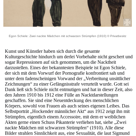
Egon Schiele: Zwei nackte Mädchen mit schwarzen Strümpfen (1910) © Privatbesitz
Kunst und Künstler haben sich durch die gesamte
Kulturgeschichte hindurch um derlei Vorbehalte nicht geschert und
sogar Repressionen auf sich genommen, um die Nacktheit
darzustellen. Eines der bekanntesten Beispiele ist Egon Schiele,
der sich mit dem Vorwurf der Pornografie konfrontiert sah und
unter dem fadenscheinigen Vorwand der „Verbreitung unsittlicher
Zeichnungen“ zu einer Gefängnisstrafe verurteilt wurde. Gott sei
Dank ließ sich Schiele nicht entmutigen und hat in dieser Zeit, also
den Jahren 1910 bis 1912 eine Fülle an Nacktdarstellungen
geschaffen. Sie sind eine Neuentdeckung des menschlichen
Körpers, sowohl von Frauen als auch seines eigenen Leibes. Das
Selbstporträt „Hockender männlicher Akt“ aus 1912 zeigt ihn mit
Strümpfen, eigentlich einem Accessoire, mit dem er weiblichen
Akten gerne einen Schuss Pikanterie verliehen hat, siehe „Zwei
nackte Mädchen mit schwarzen Strümpfen“ (1910). Alle diese
Bilder strahlen Sinnlichkeit aus, eine Sexualität, die laut Sigmund