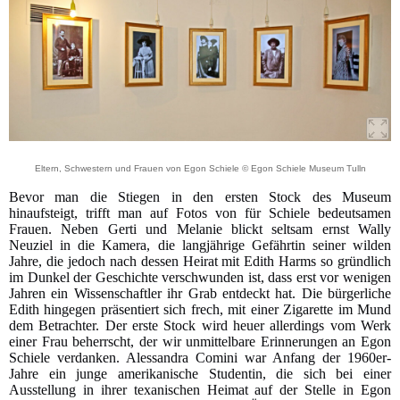
Eltern, Schwestern und Frauen von Egon Schiele © Egon Schiele Museum Tulln
Bevor man die Stiegen in den ersten Stock des Museum
hinaufsteigt, trifft man auf Fotos von für Schiele bedeutsamen
Frauen. Neben Gerti und Melanie blickt seltsam ernst Wally
Neuziel in die Kamera, die langjährige Gefährtin seiner wilden
Jahre, die jedoch nach dessen Heirat mit Edith Harms so gründlich
im Dunkel der Geschichte verschwunden ist, dass erst vor wenigen
Jahren ein Wissenschaftler ihr Grab entdeckt hat. Die bürgerliche
Edith hingegen präsentiert sich frech, mit einer Zigarette im Mund
dem Betrachter. Der erste Stock wird heuer allerdings vom Werk
einer Frau beherrscht, der wir unmittelbare Erinnerungen an Egon
Schiele verdanken. Alessandra Comini war Anfang der 1960er-
Jahre ein junge amerikanische Studentin, die sich bei einer
Ausstellung in ihrer texanischen Heimat auf der Stelle in Egon