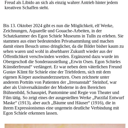
Freud als Libido an sich als einzig wahrer Antrieb hinter jedem
kreativen Schaffen steht.
Bis 13. Oktober 2024 gibt es nun die Möglichkeit, elf Werke,
Zeichnungen, Aquarelle und Gouache-Arbeiten, in der
Schatzkammer des Egon Schiele Museums in Tulln zu erleben. Sie
stammen aus einer bedeutenden Privatsammlung und machen
damit einen Besuch umso dringlicher, da die Bilder bisher kaum zu
sehen waren und wohl in absehbarer Zukunft wieder aus der
Öffentlichkeit verschwinden werden. Ergänzend dazu wurde im
Obergeschoß die Sonderausstellung „Erwin Osen. Egon Schieles
Künstlerfreund“ verlängert. Er war neben dem väterlichen Freund
Gustav Klimt für Schiele eine der Triebfedern, sich mit dem
eigenen Körper auseinanderzusetzen. Osen zeichnete unter
anderem Porträts von Patienten der „Irrenanstalt“ Steinhof, war
aber als Universalkünstler der Moderne in den Bereichen
Bühnenbild, Schauspiel, Pantomime und Regie von Theater und
Film tätig. So zeigt eines der ausgestellten Werke „Parzifal Entwurf
Maske“ (1913), aber auch „Bäume und Häuser“ (1916), die in
ihrem Expressionismus eine ungemein deutliche Verbindung mit
Egon Schiele erkennen lassen.