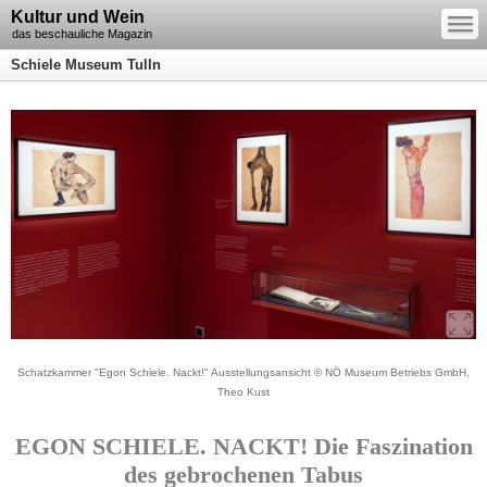
—
Kultur und Wein
—
—
das beschauliche Magazin
Schiele Museum Tulln
Schatzkammer "Egon Schiele. Nackt!" Ausstellungsansicht © NÖ Museum Betriebs GmbH,
Theo Kust
EGON SCHIELE. NACKT! Die Faszination
des gebrochenen Tabus