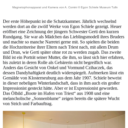
Magnetophonapparat und Kamera von A. Comini © Egon Schiele Museum Tulln
Der erste Höhepunkt ist die Schatzkammer. Jährlich wechselnd
werden dort an die zwölf Werke von Egon Schiele gezeigt. Heuer
eröffnet eine Zeichnung der jüngern Schwester Gerti den kurzen
Rundgang. Sie war als Mädchen das Lieblingsmodell ihres Bruders
und machte so manche Narretei gerne mit. So spielten die beiden
die Hochzeitsreise ihrer Eltern nach Triest nach, mit allem Drum
und Dran, wie Gerti später ohne rot zu werden zugab. Das zweite
Bild ist ein Porträt seiner Mutter, die ihm, so lässt sich hier erfahren,
bis zuletzt in deren Rolle als Gebärerin nicht begreiflich war.
Anders das Gesicht von Onkel und Vormund Czihaczek, das
dessen Dandyhaftigkeit deutlich widerspiegelt. Aufmerken lässt ein
Gemälde von Klosterneuburg aus dem Jahr 1907. Schiele beweist
in dieser nebeligen Winterlandschaft, dass in ihm auch ein großer
Impressionist gesteckt hätte. Aber er ist Expressionist geworden.
Das Ölbild „Boote im Hafen von Triest“ aus 1908 und eine
melancholische „Sonnenblume“ zeigen bereits die spätere Wucht
von Strich und Farbauftrag.