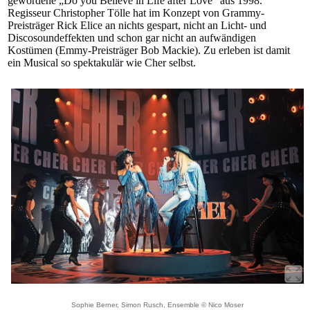
gewordene „Do you Believe in Life after Love“ aus 1998.
Regisseur Christopher Tölle hat im Konzept von Grammy-
Preisträger Rick Elice an nichts gespart, nicht an Licht- und
Discosoundeffekten und schon gar nicht an aufwändigen
Kostümen (Emmy-Preisträger Bob Mackie). Zu erleben ist damit
ein Musical so spektakulär wie Cher selbst.
Sophie Berner, Simon Rusch, Ensemble © Nico Moser