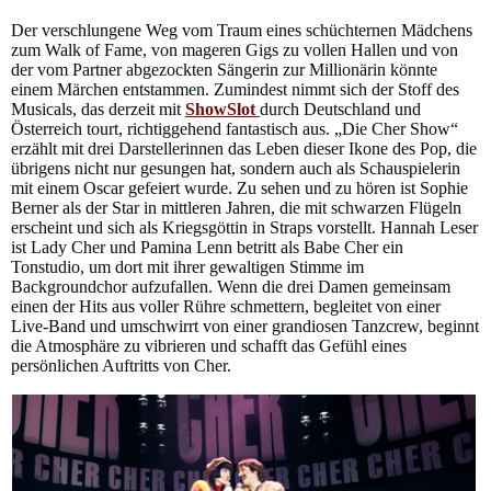
Der verschlungene Weg vom Traum eines schüchternen Mädchens
zum Walk of Fame, von mageren Gigs zu vollen Hallen und von
der vom Partner abgezockten Sängerin zur Millionärin könnte
einem Märchen entstammen. Zumindest nimmt sich der Stoff des
Musicals, das derzeit mit
ShowSlot
durch Deutschland und
Österreich tourt, richtiggehend fantastisch aus. „Die Cher Show“
erzählt mit drei Darstellerinnen das Leben dieser Ikone des Pop, die
übrigens nicht nur gesungen hat, sondern auch als Schauspielerin
mit einem Oscar gefeiert wurde. Zu sehen und zu hören ist Sophie
Berner als der Star in mittleren Jahren, die mit schwarzen Flügeln
erscheint und sich als Kriegsgöttin in Straps vorstellt. Hannah Leser
ist Lady Cher und Pamina Lenn betritt als Babe Cher ein
Tonstudio, um dort mit ihrer gewaltigen Stimme im
Backgroundchor aufzufallen. Wenn die drei Damen gemeinsam
einen der Hits aus voller Rühre schmettern, begleitet von einer
Live-Band und umschwirrt von einer grandiosen Tanzcrew, beginnt
die Atmosphäre zu vibrieren und schafft das Gefühl eines
persönlichen Auftritts von Cher.