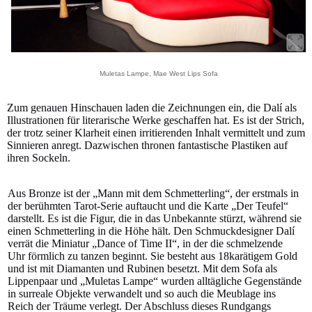
Muletas Lampe, Mae West Lips Sofa
Zum genauen Hinschauen laden die Zeichnungen ein, die Dalí als
Illustrationen für literarische Werke geschaffen hat. Es ist der Strich,
der trotz seiner Klarheit einen irritierenden Inhalt vermittelt und zum
Sinnieren anregt. Dazwischen thronen fantastische Plastiken auf
ihren Sockeln.
Aus Bronze ist der „Mann mit dem Schmetterling“, der erstmals in
der berühmten Tarot-Serie auftaucht und die Karte „Der Teufel“
darstellt. Es ist die Figur, die in das Unbekannte stürzt, während sie
einen Schmetterling in die Höhe hält. Den Schmuckdesigner Dalí
verrät die Miniatur „Dance of Time II“, in der die schmelzende
Uhr förmlich zu tanzen beginnt. Sie besteht aus 18karätigem Gold
und ist mit Diamanten und Rubinen besetzt. Mit dem Sofa als
Lippenpaar und „Muletas Lampe“ wurden alltägliche Gegenstände
in surreale Objekte verwandelt und so auch die Meublage ins
Reich der Träume verlegt. Der Abschluss dieses Rundgangs