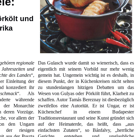
le:
örkölt und
rika
gehören regionale
Das Gulasch wurde damit so wienerisch, dass es
 Jahreszeiten und
eigentlich mit seinem Vorbild nur mehr wenig
ichte des Landes
“,
gemein hat. Ungemein wichtig ist es deshalb, in
er Einleitung der
diesem Punkt, der in Küchenkreisen nicht selten
onzediert ihr
zu stundenlangen hitzigen Debatten um das
schmack
“. Als
Wesen von Gulyas oder Pörkölt führt, Klarheit zu
nderte währende
schaffen. Autor Tamás Bereznay ist diesbezüglich
n der Monarchie
zweifellos eine Autorität. Er ist Ungar, er ist
ch deren Vorzüge.
Küchenchef in einem Budapester
he, vor allem der
Traditionsrestaurant und seine Kunst gründet sich
von den Ungarn
auf der Heimaterde, das heißt, dass „aus
 der riesigen
einfachsten Zutaten“, so Bánfalvy, „herrliche
it aus der Puszta
Gerichte entstehen und unglaubliche