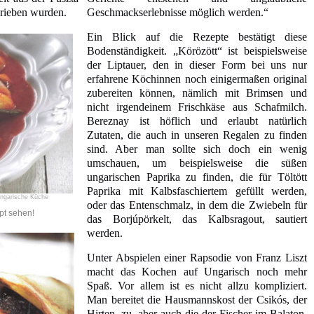
erieben wurden.
Geschmackserlebnisse möglich werden.“
Ein Blick auf die Rezepte bestätigt diese
Bodenständigkeit. „Körözött“ ist beispielsweise
der Liptauer, den in dieser Form bei uns nur
erfahrene Köchinnen noch einigermaßen original
zubereiten können, nämlich mit Brimsen und
nicht irgendeinem Frischkäse aus Schafmilch.
Bereznay ist höflich und erlaubt natürlich
Zutaten, die auch in unseren Regalen zu finden
sind. Aber man sollte sich doch ein wenig
umschauen, um beispielsweise die süßen
ungarischen Paprika zu finden, die für Töltött
Paprika mit Kalbsfaschiertem gefüllt werden,
ngarische Küche
oder das Entenschmalz, in dem die Zwiebeln für
pt sehen!
das Borjúpörkelt, das Kalbsragout, sautiert
werden.
Unter Abspielen einer Rapsodie von Franz Liszt
macht das Kochen auf Ungarisch noch mehr
Spaß. Vor allem ist es nicht allzu kompliziert.
Man bereitet die Hausmannskost der Csikós, der
Hirten, zu, aber auch die der Fischer im Balaton.