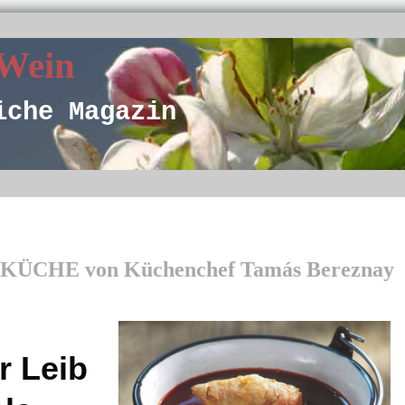
 Wein
iche Magazin
ÜCHE von Küchenchef Tamás Bereznay
r Leib