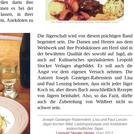
llen darin ihre
nnen es bei der
lassen, in ihrer
ein, Anekdoten zu
Die Bilder (© Lensing.at) anklicken und Rezepte lesen
Die Jägerschaft wird von diesem prächtigen Band
begeistert sein. Die Damen und Herren aus dem
Weidwerk und ihre Produktionen am Herd sind in
der bewährten Qualität des sowohl auf Jagd, als
auch auf Kulinarisches spezialisierten Leopold
Stocker Verlages abgebildet. Es soll auch die
Angst vor dem eigenen Versuch nehmen. Die
Autoren Joseph Gasteiger-Rabenstein und Lisa
und Paul Lenzing betonen, dass nicht jeder Jäger
Koch ist, aber dieses Buch ausschließlich Rezepte
von Jägern beinhaltet. Also, so das Fazit, dürfte
auch die Zubereitung von Wildbret nicht so
schwer sein.
Joseph Gasteiger-Rabenstein, Lisa und Paul Lenzin:
Jäger kochen Wild. Lieblingsrezepte und Anekdoten
leideschaftlicher Jäger,
Leopold Stocker Verlag
, Graz 2012,