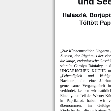
und See
Halászlé, Borjúp
Töltött Pap
„
Zur Küchentradition Ungarns 
Zutaten, der Rhythmus der vier
die lange, ereignisreiche Gesch
schreibt Carolyn Bánfalvy in d
UNGARISCHEN KÜCHE und k
„
Lebendigkeit und Wohlge
Nachbarn, die eine Jahrhu
gemeinsame Vergangenheit i
verbindet, kennen wir natürli
Einen guter Teil der Wiener Küc
in Paprikarot, haben wir 
übernommen, im Gefolge
Rinderherden, die zu Kaisers Ze