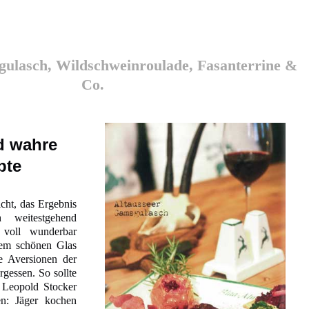
gulasch, Wildschweinroulade, Fasanterrine &
Co.
d wahre
pte
cht, das Ergebnis
 weitestgehend
 voll wunderbar
nem schönen Glas
le Aversionen der
rgessen. So sollte
Leopold Stocker
en: Jäger kochen