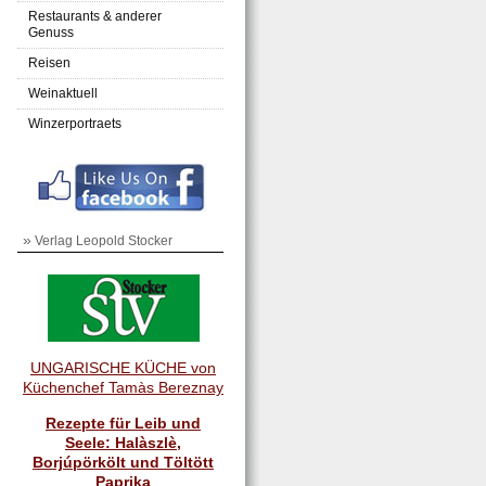
Restaurants & anderer
Genuss
Reisen
Weinaktuell
Winzerportraets
»
Verlag Leopold Stocker
UNGARISCHE KÜCHE von
Küchenchef Tamàs Bereznay
Rezepte für Leib und
Seele: Halàszlè,
Borjúpörkölt und Töltött
Paprika