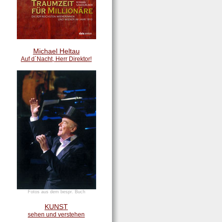
Michael Heltau
Auf d´Nacht, Herr Direktor!
Fotos aus dem bespr. Buch
KUNST
sehen und verstehen