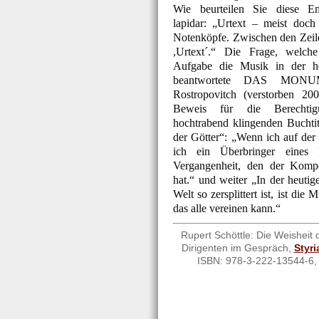
Wie beurteilen Sie diese En
lapidar: „Urtext – meist doch
Notenköpfe. Zwischen den Zeil
,Urtext´.“ Die Frage, welche 
Aufgabe die Musik in der he
beantwortete DAS MONU
Rostropovitch (verstorben 200
Beweis für die Berechti
hochtrabend klingenden Buchtit
der Götter“: „Wenn ich auf der
ich ein Überbringer eines 
Vergangenheit, den der Kompo
hat.“ und weiter „In der heutige
Welt so zersplittert ist, ist di
das alle vereinen kann.“
Rupert Schöttle: Die Weisheit 
Dirigenten im Gespräch,
Styr
ISBN: 978-3-222-13544-6, 