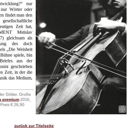
twicklung?“ nur
 nur Wörter oder
en findet man den
gesellschaftliche
utigen Zeit hat,
MENT Mstislav
7) gleichsam als
gung des doch
els „Die Weisheit
 Bühne spiele, bin
Briefes aus der
nist geschrieben
n Zeit, in der die
e Musik das Medium,
der Götter. Große
ia premium
2016,
Preis € 26,90
zurück zur Titelseite