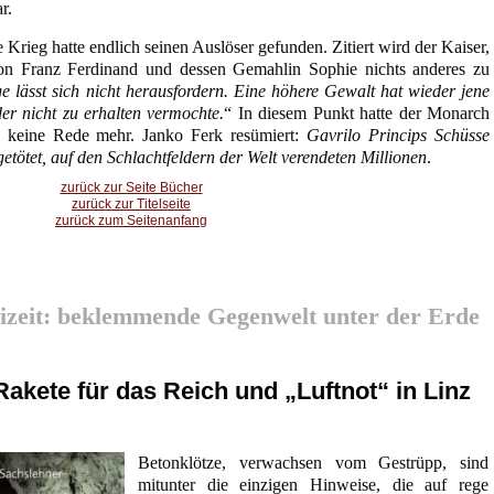
r.
 Krieg hatte endlich seinen Auslöser gefunden. Zitiert wird der Kaiser,
on Franz Ferdinand und dessen Gemahlin Sophie nichts anderes zu
e lässt sich nicht herausfordern. Eine höhere Gewalt hat wieder jene
der nicht zu erhalten vermochte.
“ In diesem Punkt hatte der Monarch
e keine Rede mehr. Janko Ferk resümiert:
Gavrilo Princips Schüsse
etötet, auf den Schlachtfeldern der Welt verendeten Millionen
.
zurück zur Seite Bücher
zurück zur Titelseite
zurück zum Seitenanfang
izeit: beklemmende Gegenwelt unter der Erde
 Rakete für das Reich und „Luftnot“ in Linz
Betonklötze, verwachsen vom Gestrüpp, sind
mitunter die einzigen Hinweise, die auf rege