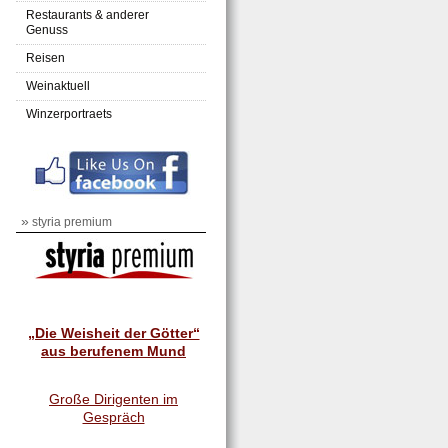
Restaurants & anderer
Genuss
Reisen
Weinaktuell
Winzerportraets
»
styria premium
„Die Weisheit der Götter“
aus berufenem Mund
Große Dirigenten im
Gespräch