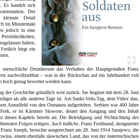
 Es handelt sich
umentation. Der
kleinste Detail
sich im Minutentakt
en jedoch in eine
 Persönlichkeiten,
 zugelassen haben,
Freilich birgt ein
hren.
s menschliche Drumherum das Verhalten der Hauptgestalten Franz
rst nachvollziehbar – was in der Rückschau auf ein Jahrhundert voll
 hoch genug bewertet werden kann.
ung der Geschichte gründlich weit zurück. Sie beginnt mit dem 28. Juni
eiliger als alle anderen Tage ist. Am Sankt-Veits-Tag, dem Vidov dan,
dem Amselfeld von den Osmanen aufgerieben. Serbien war 400 Jahre
 Ferk, er ist Kärntner Slowene, deutet den Ausgang und den Inhalt
z dieses Kapitels bereits an:
Die Beleidigung und Nichtachtung des
limmsten Folgen zeitigen. Auch tödliche
. Franz Ferdinand, designierter
 Franz Joseph, besuchte ausgerechnet am 28. Juni 1914 Sarajewo, die
wina, einem ebenfalls slawischen Land, das von der österreichischen