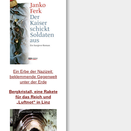
Ein Erbe der Nazizeit:
beklemmende Gegenwelt
unter der Erde
Bergkristall, eine Rakete
für das Reich und
„Luftnot“ in Linz