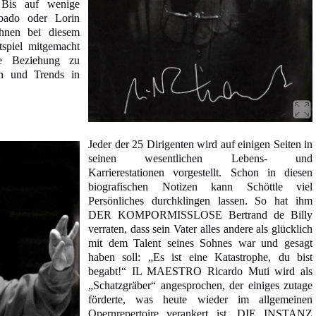
 Bis auf wenige
ado oder Lorin
hnen bei diesem
spiel mitgemacht
re Beziehung zu
en und Trends in
Jeder der 25 Dirigenten wird auf einigen Seiten in
seinen wesentlichen Lebens- und
Karrierestationen vorgestellt. Schon in diesen
biografischen Notizen kann Schöttle viel
Persönliches durchklingen lassen. So hat ihm
DER KOMPORMISSLOSE Bertrand de Billy
verraten, dass sein Vater alles andere als glücklich
mit dem Talent seines Sohnes war und gesagt
haben soll: „Es ist eine Katastrophe, du bist
begabt!“ IL MAESTRO Ricardo Muti wird als
„Schatzgräber“ angesprochen, der einiges zutage
förderte, was heute wieder im allgemeinen
Opernrepertoire verankert ist. DIE INSTANZ