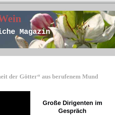
 Wein
iche Magazin
eit der Götter“ aus berufenem Mund
Große Dirigenten im
Gespräch