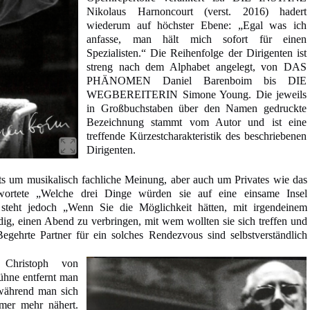
Nikolaus Harnoncourt (verst. 2016) hadert
wiederum auf höchster Ebene: „Egal was ich
anfasse, man hält mich sofort für einen
Spezialisten.“ Die Reihenfolge der Dirigenten ist
streng nach dem Alphabet angelegt, von DAS
PHÄNOMEN Daniel Barenboim bis DIE
WEGBEREITERIN Simone Young. Die jeweils
in Großbuchstaben über den Namen gedruckte
Bezeichnung stammt vom Autor und ist eine
treffende Kürzestcharakteristik des beschriebenen
Dirigenten.
its um musikalisch fachliche Meinung, aber auch um Privates wie das
ortete „Welche drei Dinge würden sie auf eine einsame Insel
 steht jedoch „Wenn Sie die Möglichkeit hätten, mit irgendeinem
ig, einen Abend zu verbringen, mit wem wollten sie sich treffen und
gehrte Partner für ein solches Rendezvous sind selbstverständlich
hristoph von
hne entfernt man
während man sich
mer mehr nähert.