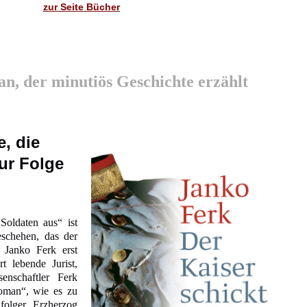
zur Seite Bücher
n, der minutiös Geschichte erzählt
, die
zur Folge
Soldaten aus“ ist
eschehen, das der
Janko Ferk erst
t lebende Jurist,
ssenschaftler Ferk
oman“, wie es zu
olger Erzherzog