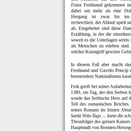
Franz Ferdinand gekommen ist.
dabei um mehr als eine Dok
Hergang ist zwar bis ins 
recherchiert, der Ablauf spielt 
ab. Eingebettet sind diese Dat
Erzählung, in der die einzelnen
soweit es die Unterlagen seriös
als Menschen zu erleben sind. 
solcher Kunstgriff gewisse Gefa
In diesem Fall aber macht da
Ferdinand und Gavrilo Princip e
brennendem Nationalismus kaum
Ferk greift bei seiner Aufarbeit
1389, ein Tag, der den Serben h
wurde das Serbische Heer auf 
Teil des osmanischen Reiches.
seines Romans im letzten Absat
Sankt Veits-Tags … kann die sch
Thronfolger des greisen Kaisers
Hauptstadt von Bosnien-Herzego