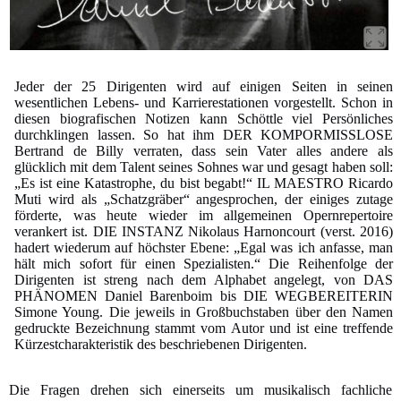
Jeder der 25 Dirigenten wird auf einigen Seiten in seinen
wesentlichen Lebens- und Karrierestationen vorgestellt. Schon in
diesen biografischen Notizen kann Schöttle viel Persönliches
durchklingen lassen. So hat ihm DER KOMPORMISSLOSE
Bertrand de Billy verraten, dass sein Vater alles andere als
glücklich mit dem Talent seines Sohnes war und gesagt haben soll:
„Es ist eine Katastrophe, du bist begabt!“ IL MAESTRO Ricardo
Muti wird als „Schatzgräber“ angesprochen, der einiges zutage
förderte, was heute wieder im allgemeinen Opernrepertoire
verankert ist. DIE INSTANZ Nikolaus Harnoncourt (verst. 2016)
hadert wiederum auf höchster Ebene: „Egal was ich anfasse, man
hält mich sofort für einen Spezialisten.“ Die Reihenfolge der
Dirigenten ist streng nach dem Alphabet angelegt, von DAS
PHÄNOMEN Daniel Barenboim bis DIE WEGBEREITERIN
Simone Young. Die jeweils in Großbuchstaben über den Namen
gedruckte Bezeichnung stammt vom Autor und ist eine treffende
Kürzestcharakteristik des beschriebenen Dirigenten.
Die Fragen drehen sich einerseits um musikalisch fachliche