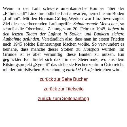
Wenn in der Luft schwere amerikanische Bomber über der
„Führerstadt“ Linz ihre tödliche Last abwarfen, herrschte am Boden
„Luftnot“. Mit den Herman-Göring-Werken war Linz bevorzugtes
Ziel dieser verheerenden Luftangriffe.
Zehntausende Menschen
, so
schreibt die Oberdonau Zeitung vom 20. Februar 1945,
haben in
den letzten Tagen der Luftnot in Stollen und Bunkern sichere
Aufnahme gefunden
. Verständlich also, dass man im ersten Frieden
nach 1945 solche Erinnerungen löschen wollte. So verwundert es
beinahe, dass manche dieser Stollen zu
Hotspots
wurden. Im
Grunde ist es aber vernünftig, diese Bauten zu nutzen. Ein
geglückter Fall findet sich dazu in der Steiermark, wo aus dem
Rüstungsprojekt „Syrenit“ das sicherste Rechenzentrum Österreichs
mit der futuristischen Bezeichnung
earthDATAsafe
betrieben wird.
zurück zur Seite Bücher
zurück zur Titelseite
zurück zum Seitenanfang