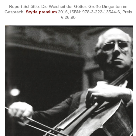
Rupert Schöttle: Die Weisheit der Götter. Große Dirigenten im
Gespräch,
Styria premium
2016, ISBN: 978-3-222-13544-6, Preis
€ 26,90