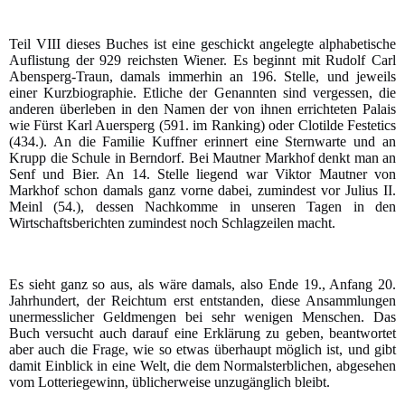
Teil VIII dieses Buches ist eine geschickt angelegte alphabetische
Auflistung der 929 reichsten Wiener. Es beginnt mit Rudolf Carl
Abensperg-Traun, damals immerhin an 196. Stelle, und jeweils
einer Kurzbiographie. Etliche der Genannten sind vergessen, die
anderen überleben in den Namen der von ihnen errichteten Palais
wie Fürst Karl Auersperg (591. im Ranking) oder Clotilde Festetics
(434.). An die Familie Kuffner erinnert eine Sternwarte und an
Krupp die Schule in Berndorf. Bei Mautner Markhof denkt man an
Senf und Bier. An 14. Stelle liegend war Viktor Mautner von
Markhof schon damals ganz vorne dabei, zumindest vor Julius II.
Meinl (54.), dessen Nachkomme in unseren Tagen in den
Wirtschaftsberichten zumindest noch Schlagzeilen macht.
Es sieht ganz so aus, als wäre damals, also Ende 19., Anfang 20.
Jahrhundert, der Reichtum erst entstanden, diese Ansammlungen
unermesslicher Geldmengen bei sehr wenigen Menschen. Das
Buch versucht auch darauf eine Erklärung zu geben, beantwortet
aber auch die Frage, wie so etwas überhaupt möglich ist, und gibt
damit Einblick in eine Welt, die dem Normalsterblichen, abgesehen
vom Lotteriegewinn, üblicherweise unzugänglich bleibt.