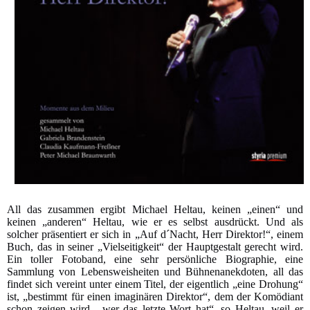
All das zusammen ergibt Michael Heltau, keinen „einen“ und
keinen „anderen“ Heltau, wie er es selbst ausdrückt. Und als
solcher präsentiert er sich in „Auf d´Nacht, Herr Direktor!“, einem
Buch, das in seiner „Vielseitigkeit“ der Hauptgestalt gerecht wird.
Ein toller Fotoband, eine sehr persönliche Biographie, eine
Sammlung von Lebensweisheiten und Bühnenanekdoten, all das
findet sich vereint unter einem Titel, der eigentlich „eine Drohung“
ist, „bestimmt für einen imaginären Direktor“, dem der Komödiant
schon zeigen wird, „wer das letzte Wort hat“, so Heltau, weil er