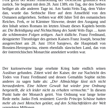
zurück. Sie beginnt mit dem 28. Juni 1389, ein Tag, der den Serben
heiliger als alle anderen Tage ist. Am Sankt-Veits-Tag, dem Vidov
dan, wurde das Serbische Heer auf dem Amselfeld von den
Osmanen aufgerieben. Serbien war 400 Jahre Teil des osmanischen
Reiches. Ferk, er ist Kärntner Slowene, deutet den Ausgang und
den Inhalt seines Romans im letzten Absatz dieses Kapitels bereits
an:
Die Beleidigung und Nichtachtung des Sankt Veits-Tags … kann
die schlimmsten Folgen zeitigen. Auch tödliche
. Franz Ferdinand,
designierter Thronfolger des greisen Kaisers Franz Joseph, besuchte
ausgerechnet am 28. Juni 1914 Sarajewo, die Hauptstadt von
Bosnien-Herzegowina, einem ebenfalls slawischen Land, das von
der österreichischen Monarchie annektiert worden war.
Der kurioserweise lange ersehnte Krieg hatte endlich seinen
Auslöser gefunden. Zitiert wird der Kaiser, der zur Nachricht des
Todes von Franz Ferdinand und dessen Gemahlin Sophie nichts
anderes zu sagen hatte als: „
Der Allmächtige lässt sich nicht
herausfordern. Eine höhere Gewalt hat wieder jene Ordnung
hergestellt, die ich leider nicht zu erhalten vermochte.
“ In diesem
Punkt hatte der Monarch geirrt. Von Ordnung war lange keine
Rede mehr. Janko Ferk resümiert:
Gavrilo Princips Schüsse hatten
mehr als zwei Menschen getötet, auf den Schlachtfeldern der Welt
verendeten Millionen
.