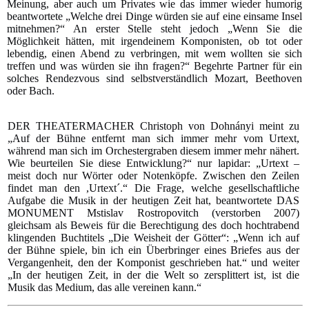
Meinung, aber auch um Privates wie das immer wieder humorig
beantwortete „Welche drei Dinge würden sie auf eine einsame Insel
mitnehmen?“ An erster Stelle steht jedoch „Wenn Sie die
Möglichkeit hätten, mit irgendeinem Komponisten, ob tot oder
lebendig, einen Abend zu verbringen, mit wem wollten sie sich
treffen und was würden sie ihn fragen?“ Begehrte Partner für ein
solches Rendezvous sind selbstverständlich Mozart, Beethoven
oder Bach.
DER THEATERMACHER Christoph von Dohnányi meint zu
„Auf der Bühne entfernt man sich immer mehr vom Urtext,
während man sich im Orchestergraben diesem immer mehr nähert.
Wie beurteilen Sie diese Entwicklung?“ nur lapidar: „Urtext –
meist doch nur Wörter oder Notenköpfe. Zwischen den Zeilen
findet man den ,Urtext´.“ Die Frage, welche gesellschaftliche
Aufgabe die Musik in der heutigen Zeit hat, beantwortete DAS
MONUMENT Mstislav Rostropovitch (verstorben 2007)
gleichsam als Beweis für die Berechtigung des doch hochtrabend
klingenden Buchtitels „Die Weisheit der Götter“: „Wenn ich auf
der Bühne spiele, bin ich ein Überbringer eines Briefes aus der
Vergangenheit, den der Komponist geschrieben hat.“ und weiter
„In der heutigen Zeit, in der die Welt so zersplittert ist, ist die
Musik das Medium, das alle vereinen kann.“