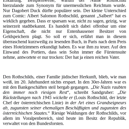
Erklärung. Beispielsweise, warum der Name Rothschild
hierzulande zum Synonym für unermesslichen Reichtum wurde.
Nur Dagobert Duck dürfte populärer sein. Der kleine Unterschied
zum Comic: Albert Salomon Rothschild, genannt „Salbert“ hat es
wirklich gegeben. Dass er sparsam war, nicht zu sagen, geizig, war
seinerzeit stadtbekannt. Es handelt sich dabei offenbar um eine
Eigenschaft, die nicht nur Entenhausener Besitzer von
Geldspeichern plagt. So soll er sich, erfährt man in diesem
überraschend kurzweilig zu lesenden Buch, in Paris nach dem Preis
eines Hotelzimmers erkundigt haben. Es war ihm zu teuer. Auf den
Einwand des Portiers, dass sein Sohn immer die Fürstensuite
nehme, antwortete er nur trocken: Der hat ja einen reichen Vater.
Den Rothschilds, einer Familie jüdischer Herkunft, blieb, wie man
weiß, im 20. Jahrhundert nichts erspart. In den 30er-Jahren war es
mit den Bankgeschäften steil bergab gegangen. „
Die Nazis raubten
den immer noch riesigen Rest
“, schreibt Sandgruber: „
Die
Rückstellungen nach 1945 wickelte er
(Louis Rothschild, der letzte
Chef der österreichischen Linie)
in der Art eines Grandseigneurs
ab, zugunsten seiner ehemaligen Beschäftigten und zugunsten des
österreichischen Staates.
“ Riesige Waldungen der Rothschilds, vor
allem im Voralpenbereich, sind heute im Besitz der Republik,
verwaltet von den Bundesforsten.