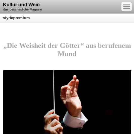
—
Kultur und Wein
—
—
das beschauliche Magazin
styriapremium
„Die Weisheit der Götter“ aus berufenem
Mund