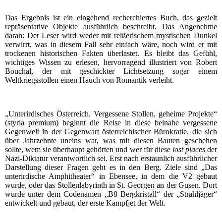
Das Ergebnis ist ein eingehend recherchiertes Buch, das gezielt
repräsentative Objekte ausführlich beschreibt. Das Angenehme
daran: Der Leser wird weder mit reißerischem mystischen Dunkel
verwirrt, was in diesem Fall sehr einfach wäre, noch wird er mit
trockenen historischen Fakten überlastet. Es bleibt das Gefühl,
wichtiges Wissen zu erlesen, hervorragend illustriert von Robert
Bouchal, der mit geschickter Lichtsetzung sogar einem
Weltkriegsstollen einen Hauch von Romantik verleiht.
„Unterirdisches Österreich. Vergessene Stollen, geheime Projekte“
(styria premium) beginnt die Reise in diese beinahe vergessene
Gegenwelt in der Gegenwart österreichischer Bürokratie, die sich
über Jahrzehnte uneins war, was mit diesen Bauten geschehen
sollte, wem sie überhaupt gehörten und wer für diese
lost places
der
Nazi-Diktatur verantwortlich sei. Erst nach erstaunlich ausführlicher
Darstellung dieser Fragen geht es in den Berg. Ziele sind „Das
unterirdische Amphitheater“ in Ebensee, in dem die V2 gebaut
wurde, oder das Stollenlabyrinth in St. Georgen an der Gusen. Dort
wurde unter dem Codenamen „B8 Bergkristall“ der „Strahljäger“
entwickelt und gebaut, der erste Kampfjet der Welt.