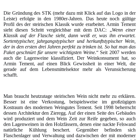
Die Gründung des STK (mehr dazu mit Klick auf das Logo in der
Leiste) erfolgte in den 1980er-Jahren. Das heute noch gültige
Profil des der steirischen Klassik wurde erarbeitet. Armin Tement
sieht diesen Schritt vergleichbar mit dem DAC: „
Wenn einer
Klassik auf der Flasche sieht, dann weiß er, was ihn erwartet.
Sortentypischer, jahrgangstypischer und herkunftstypischer Wein,
der in den ersten drei Jahren perfekt zu trinken ist. So hat man das
Paket geschnürt für unsere wichtigsten Weine.
“ Seit 2007 werden
auch die Lagenweine klassifiziert. Der Weinkonsument hat, so
Armin Tement, auf einen Blick Gewissheit in einer Welt, die
gerade auf dem Lebensmittelsektor mehr als Verunsicherung
schafft.
Man braucht heutzutage steirischen Wein nicht mehr zu erklären.
Besser ist eine Verkostung, beispielsweise im großzügigen
Kostraum des modernen Weingutes Tement. Seit 1998 beherrscht
dessen Architektur den Zieregg. Auf der einen Seite des Gebäudes
wird produziert und dem Wein Zeit zur Reife gegeben, so auch
den Lagenweinen in den Holzfässern, denen eine nackte Felswand
natürliche Kühlung beschert. Gegenüber befinden sich
Flaschenlager und Verwaltung und dazwischen der mit moderner