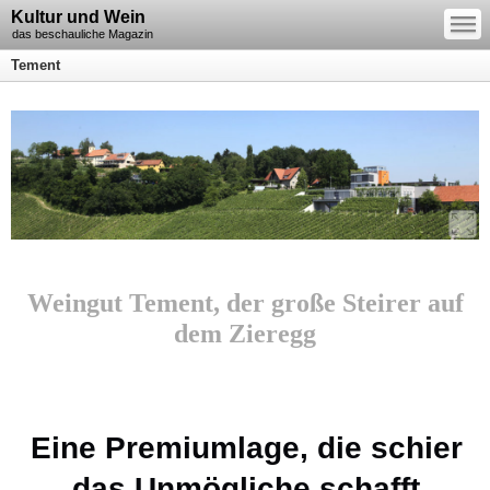
—
Kultur und Wein
—
—
das beschauliche Magazin
Tement
Weingut Tement, der große Steirer auf
dem Zieregg
Eine Premiumlage, die schier
das Unmögliche schafft