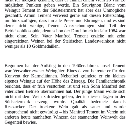
möglichen Punkten geben werde. Ein Sauvignon Blanc vom
Weingut Tement in der Südsteiermark hat aber das Unmögliche
geschafft. Armin Tement verweist gerne auf diesen Ritterschlag,
um hinzuzufügen, dass ihn alle Preise und Ehrungen, und es sind
derer nicht wenige, freuen. Auszeichnungen sind Teil der
Betriebsphilosophie, denn schon der Durchbruch im Jahr 1984 war
nicht ohne. Sein Vater Manfred Tement erzielte mit zehn
eingereichten Weinen bei der Steirischen Landesweinkost nicht
weniger als 10 Goldmedaillen.
Begonnen hat der Aufstieg in den 1960er-Jahren. Josef Tement
war Verwalter zweier Weingüter. Eines davon betreute er für den
Konvent der Karmelitinnen. Nebenbei gründete er ein kleines
eigenes Weingut auf der Höhe des Zieregg. Die Familienchronik
berichtet, dass er früh verstorben ist und sein Sohn Manfred den
väterlichen Betrieb übernommen hat. Der junge Mann wollte sich
nicht mit dem Wein zufrieden geben, der in diesen Tagen in der
Südsteiermark erzeugt wurde. Qualität bedeutete damals
Restzucker. Der trockene Wein galt als sauer und wurde
entsprechend nicht gewürdigt – bis Manfred Tement im Verein mit
anderen heute namhaften Winzern der staunenden Weinwelt das
Gegenteil bewies.