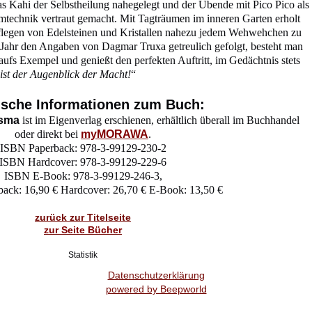
s Kahi der Selbstheilung nahegelegt und der Übende mit Pico Pico als
technik vertraut gemacht. Mit Tagträumen im inneren Garten erholt
flegen von Edelsteinen und Kristallen nahezu jedem Wehwehchen zu
 Jahr den Angaben von Dagmar Truxa getreulich gefolgt, besteht man
ufs Exempel und genießt den perfekten Auftritt, im Gedächtnis stets
 ist der Augenblick der Macht!
“
ische Informationen zum Buch:
isma
ist im Eigenverlag erschienen, erhältlich überall im Buchhandel
oder direkt bei
myMORAWA
.
ISBN Paperback: 978-3-99129-230-2
ISBN Hardcover: 978-3-99129-229-6
ISBN E-Book: 978-3-99129-246-3,
back: 16,90 € Hardcover: 26,70 € E-Book: 13,50 €
zurück zur Titelseite
zur Seite Bücher
Statistik
Datenschutzerklärung
powered by Beepworld