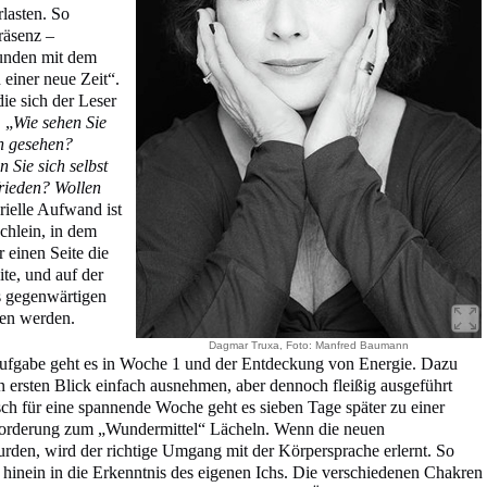
lasten. So
Präsenz –
unden mit dem
einer neue Zeit“.
die sich der Leser
 „
Wie sehen Sie
n gesehen?
 Sie sich selbst
frieden? Wollen
rielle Aufwand ist
chlein, in dem
 einen Seite die
ite, und auf der
s gegenwärtigen
gen werden.
Dagmar Truxa, Foto: Manfred Baumann
Aufgabe geht es in Woche 1 und der Entdeckung von Energie. Dazu
n ersten Blick einfach ausnehmen, aber dennoch fleißig ausgeführt
 für eine spannende Woche geht es sieben Tage später zu einer
orderung zum „Wundermittel“ Lächeln. Wenn die neuen
rden, wird der richtige Umgang mit der Körpersprache erlernt. So
hinein in die Erkenntnis des eigenen Ichs. Die verschiedenen Chakren