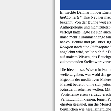
Er machte Dagmar mit der Energie-
funktionierte!
“ Ihre Neugier mac
bekannt. Von der Bühne weg erwe
Anthropologie und nicht zuletzt
verfolgt hatte, legte sie sich auc
umso mehr Zusammenhänge fanden
nahvollziehbar und plausibel. Ir
Religion noch eine Philosophie.
abgelehnt wird, stellte sich für
auf uraltem Wissen, das Bauchgef
zukommenden Stellenwert versch
Die Idee, dieses Wissen in Form
weiterzugeben, war wohl das ge
Ergebnis der meditativen Malerei,
Freizeit betreibt, ohne sich jedo
Künstlerin sehen zu wollen. Mi
Vorgehensweisen vertraut, erschi
Vermittlung in kleinen, feinen P
ehesten geeignet, um die Mensch
beruflichen wie gesellschaftlich