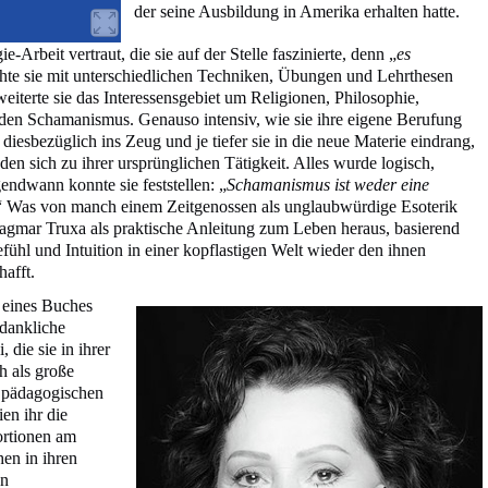
der seine Ausbildung in Amerika erhalten hatte.
Arbeit vertraut, die sie auf der Stelle faszinierte, denn „
es
hte sie mit unterschiedlichen Techniken, Übungen und Lehrthesen
iterte sie das Interessensgebiet um Religionen, Philosophie,
 den Schamanismus. Genauso intensiv, wie sie ihre eigene Berufung
h diesbezüglich ins Zeug und je tiefer sie in die neue Materie eindrang,
 sich zu ihrer ursprünglichen Tätigkeit. Alles wurde logisch,
gendwann konnte sie feststellen: „
Schamanismus ist weder eine
“ Was von manch einem Zeitgenossen als unglaubwürdige Esoterik
 Dagmar Truxa als praktische Anleitung zum Leben heraus, basierend
ühl und Intuition in einer kopflastigen Welt wieder den ihnen
afft.
 eines Buches
dankliche
 die sie in ihrer
ch als große
t pädagogischen
en ihr die
ortionen am
en in ihren
en