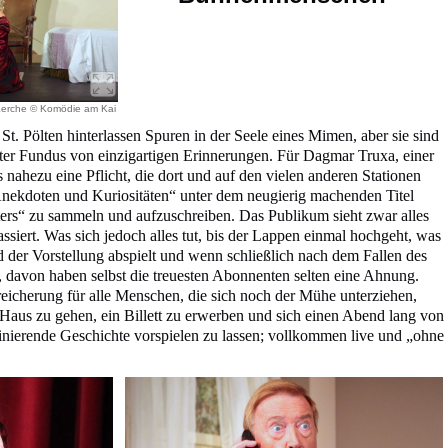
 Lerche © Komödie am Kai
 St. Pölten hinterlassen Spuren in der Seele eines Mimen, aber sie sind
ckter Fundus von einzigartigen Erinnerungen. Für Dagmar Truxa, einer
 nahezu eine Pflicht, die dort und auf den vielen anderen Stationen
Anekdoten und Kuriositäten“ unter dem neugierig machenden Titel
ers“ zu sammeln und aufzuschreiben. Das Publikum sieht zwar alles
siert. Was sich jedoch alles tut, bis der Lappen einmal hochgeht, was
d der Vorstellung abspielt und wenn schließlich nach dem Fallen des
t, davon haben selbst die treuesten Abonnenten selten eine Ahnung.
reicherung für alle Menschen, die sich noch der Mühe unterziehen,
Haus zu gehen, ein Billett zu erwerben und sich einen Abend lang von
zinierende Geschichte vorspielen zu lassen; vollkommen live und „ohne