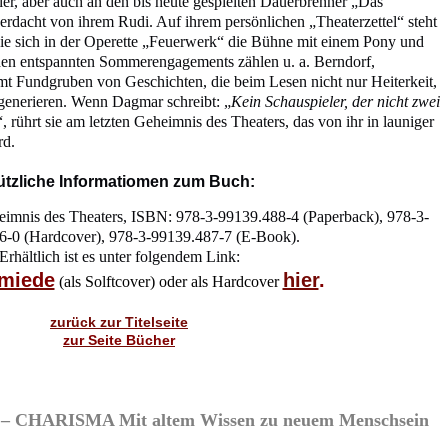
ier, aber auch an den bis heute gespielten Dauerbrenner „Das
erdacht von ihrem Rudi. Auf ihrem persönlichen „Theaterzettel“ steht
ie sich in der Operette „Feuerwerk“ die Bühne mit einem Pony und
den entspannten Sommerengagements zählen u. a. Berndorf,
mt Fundgruben von Geschichten, die beim Lesen nicht nur Heiterkeit,
generieren. Wenn Dagmar schreibt: „
Kein Schauspieler, der nicht zwei
“, rührt sie am letzten Geheimnis des Theaters, das von ihr in launiger
rd.
tzliche Informatiomen zum Buch:
imnis des Theaters, ISBN: 978-3-99139.488-4 (Paperback), 978-3-
6-0 (Hardcover), 978-3-99139.487-7 (E-Book).
Erhältlich ist es unter folgendem Link:
miede
hier
.
(als Solftcover) oder als Hardcover
zurück zur Titelseite
zur Seite Bücher
CHARISMA Mit altem Wissen zu neuem Menschsein