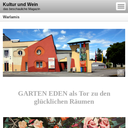
—
Kultur und Wein
—
—
das beschauliche Magazin
Warlamis
GARTEN EDEN als Tor zu den
glücklichen Räumen