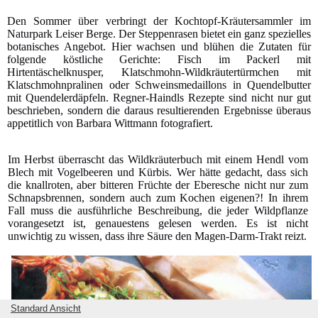
Den Sommer über verbringt der Kochtopf-Kräutersammler im
Naturpark Leiser Berge. Der Steppenrasen bietet ein ganz spezielles
botanisches Angebot. Hier wachsen und blühen die Zutaten für
folgende köstliche Gerichte: Fisch im Packerl mit
Hirtentäschelknusper, Klatschmohn-Wildkräutertürmchen mit
Klatschmohnpralinen oder Schweinsmedaillons in Quendelbutter
mit Quendelerdäpfeln. Regner-Haindls Rezepte sind nicht nur gut
beschrieben, sondern die daraus resultierenden Ergebnisse überaus
appetitlich von Barbara Wittmann fotografiert.
Im Herbst überrascht das Wildkräuterbuch mit einem Hendl vom
Blech mit Vogelbeeren und Kürbis. Wer hätte gedacht, dass sich
die knallroten, aber bitteren Früchte der Eberesche nicht nur zum
Schnapsbrennen, sondern auch zum Kochen eigenen?! In ihrem
Fall muss die ausführliche Beschreibung, die jeder Wildpflanze
vorangesetzt ist, genauestens gelesen werden. Es ist nicht
unwichtig zu wissen, dass ihre Säure den Magen-Darm-Trakt reizt.
Standard Ansicht