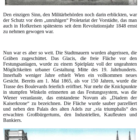
Den einzigen Sinn, den Militärbehörden noch darin erblickten, war
der Schutz vor dem „unruhigen“ Proletariat der Vorstädte, das man
auch in Hofkreisen spätestens seit dem Revolutionsjahr 1848 ernst
zu nehmen gewogen war.
Nun war es aber so weit. Die Stadtmauern wurden abgerissen, die
Gräben zugeschüttet. Das Glacis, die freie Fläche vor den
Festungsanlagen, wurde zu einem Spielplatz voll der ungeahnten
Möglichkeiten urbaner Gestaltung Mitte des 19. Jahrhunderts.
Innerhalb weniger Jahre erhielt Wien ein vollkommen neues
Gesicht. Bereits am 1. Mai 1865, als vor 150 Jahren, wurde die
Trasse des Boulevards feierlich eröffnet. Nur mehr die Knickpunkte
in stumpfen Winkeln erinnerten an das Festungssystem, was die
Wiener veranlasste, das entstandene Novum als „Diadem der
Kaiserkrone“ zu bezeichnen. Die Fläche wurde sauber parzelliert
und neben den Palais des alten Adels zur „via triumphalis“ des
erwachten Großbürgertums, den Industriellen, Kaufleuten und
Bankiers.