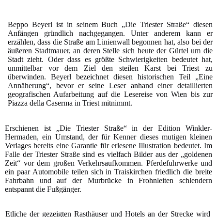
Beppo Beyerl ist in seinem Buch „Die Triester Straße“ diesen
Anfängen gründlich nachgegangen. Unter anderem kann er
erzählen, dass die Straße am Linienwall begonnen hat, also bei der
äußeren Stadtmauer, an deren Stelle sich heute der Gürtel um die
Stadt zieht. Oder dass es größte Schwierigkeiten bedeutet hat,
unmittelbar vor dem Ziel den steilen Karst bei Triest zu
überwinden. Beyerl bezeichnet diesen historischen Teil „Eine
Annäherung“, bevor er seine Leser anhand einer detaillierten
geografischen Aufarbeitung auf die Lesereise von Wien bis zur
Piazza della Caserma in Triest mitnimmt.
Erschienen ist „Die Triester Straße“ in der Edition Winkler-
Hermaden, ein Umstand, der für Kenner dieses mutigen kleinen
Verlages bereits eine Garantie für erlesene Illustration bedeutet. Im
Falle der Triester Straße sind es vielfach Bilder aus der „goldenen
Zeit“ vor dem großen Verkehrsaufkommen. Pferdefuhrwerke und
ein paar Automobile teilen sich in Traiskirchen friedlich die breite
Fahrbahn und auf der Murbrücke in Frohnleiten schlendern
entspannt die Fußgänger.
Etliche der gezeigten Rasthäuser und Hotels an der Strecke wird