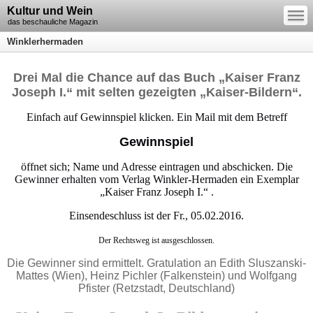
—
Kultur und Wein
—
—
das beschauliche Magazin
Winklerhermaden
Drei Mal die Chance auf das Buch „Kaiser Franz
Joseph I.“ mit selten gezeigten „Kaiser-Bildern“.
Einfach auf Gewinnspiel klicken. Ein Mail mit dem Betreff
Gewinnspiel
öffnet sich; Name und Adresse eintragen und abschicken. Die
Gewinner erhalten vom Verlag Winkler-Hermaden ein Exemplar
„Kaiser Franz Joseph I.“ .
Einsendeschluss ist der Fr., 05.02.2016.
Der Rechtsweg ist ausgeschlossen.
Die Gewinner sind ermittelt. Gratulation an Edith Sluszanski-
Mattes (Wien), Heinz Pichler (Falkenstein) und Wolfgang
Pfister (Retzstadt, Deutschland)