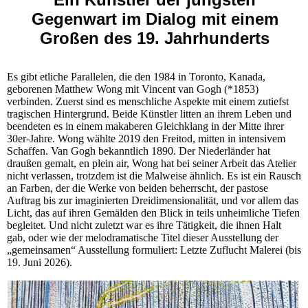
Gegenwart im Dialog mit einem
Großen des 19. Jahrhunderts
Es gibt etliche Parallelen, die den 1984 in Toronto, Kanada,
geborenen Matthew Wong mit Vincent van Gogh (*1853)
verbinden. Zuerst sind es menschliche Aspekte mit einem zutiefst
tragischen Hintergrund. Beide Künstler litten an ihrem Leben und
beendeten es in einem makaberen Gleichklang in der Mitte ihrer
30er-Jahre. Wong wählte 2019 den Freitod, mitten in intensivem
Schaffen. Van Gogh bekanntlich 1890. Der Niederländer hat
draußen gemalt, en plein air, Wong hat bei seiner Arbeit das Atelier
nicht verlassen, trotzdem ist die Malweise ähnlich. Es ist ein Rausch
an Farben, der die Werke von beiden beherrscht, der pastose
Auftrag bis zur imaginierten Dreidimensionalität, und vor allem das
Licht, das auf ihren Gemälden den Blick in teils unheimliche Tiefen
begleitet. Und nicht zuletzt war es ihre Tätigkeit, die ihnen Halt
gab, oder wie der melodramatische Titel dieser Ausstellung der
„gemeinsamen“ Ausstellung formuliert: Letzte Zuflucht Malerei (bis
19. Juni 2026).