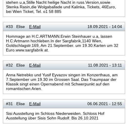
stehen u,a,Stille Nacht heilige Nacht in russ.Version,sowie
Stenka Rasin,die Wolgaballade und Kalinka, Tickets, 46Euro,
bei Wien Ticket, Tel. o1 58 885
#33 Elise
E-Mail
18.09.2021 - 14:04
Hommage an H.C.ARTMANN.Erwin Steinhauer u.a, lassen
H.C:Artmann hochleben.In der Sargfabrik,1140 Wien,
Goldschlagstr.169, Am 21.September. um 19.30.Karten um 32
Euro.www.sargfabrik at.
#32 Elise
E-Mail
11.08.2021 - 13:11
Anna Netrebko und Yusif Eyvazov singen im Konzerthaus, am
7.September um 19.30 im Grossen Saal. Das Traumpaar der
Klassik singt einen Opernabend mit Schwerpunkt auf den
romantischen Arien.
#31 Elise
E-Mail
06.06.2021 - 12:55
Sisi Ausstellung im Schloss Niederweiden. Schloss Hof
Ausstellung über Sisis Sohn Rudolf. Bis 26.10.2021