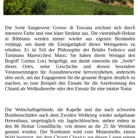
Die Sorte Sangiovese Grosso di Toscana zeichnet sich durch
intensive Farbe und eine klare Struktur aus. Die viereinhalb Hektar
in Bibbiano werden immer wieder aus eigenen Beständen
verjüngt, um damit die Einzigartigkeit dieses Weingartens zu
erhalten. Er ist Teil der Philosophie der Brüder Federico und
Tommaso Marrocchesi Marzi. Sie haben ihrem Weingut den
Begriff Genius Loci beigefügt, um damit einerseits die „Seele“
dieses Ortes, seine Geschichte und dessen besondere
Voraussetzungen für Ausnahmeweine hervorzuheben, anderseits
aber auch, um das Engagement für die gesamte Region deutlich zu
machen, so zum Beispiel den Einsatz für die Anerkennung des
Chianti als Weltkulturerbe oder den Einsatz für eine intakte Natur.
Die Wirtschaftsgebäude, die Kapelle und das nach schweren
Bombenschäden nach dem Zweiten Weltkrieg wieder aufgebaute
Herrenhaus, ursprünglich ein Jagdschlösschen, stehen mitten in
den 80 Hektar Grundfläche, von denen an die 25 für Weinbau
genutzt werden. Der Nordosten wird vom Montornello, einem
Wald begrenzt, der dem Chianti Classico aus diesen Lagen seinen