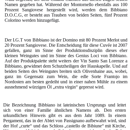
Namen gegeben hat. Während der Montornello ebenfalls aus 100
Prozent Sangiovese hergestellt wird, werden dem Bibbiano
D.O.C.G, er besteht aus Trauben von beiden Seiten, fünf Prozent
Colorino werden hinzugefügt.
Der I.G.T von Bibbiano ist der Domino mit 80 Prozent Merlot und
20 Prozent Sangiovese. Die Entscheidung für diese Cuvée ist 2007
gefallen, ganz im Sinne der Produktionsdisziplin dieses eher
kleinen Weingutes und im Sinne des Genius Loci von Bibbiano.
Auf der Produktpalette steht weiters der Vin Santo San Lorenze a
Bibbiano, gewidmet dem Schutzheiligen der Hauskapelle. Und auf
beiden Seiten des Weingutes breiten sich Olivenhaine aus, wobei,
ganz im Gegensatz zum Wein, die edle Sorte Frantojo im
Nordosten am besten gedeiht und in einer nahen Mühle zu einem
ausnehmend würzigen Öl „extra virgin“ gepresst wird.
Die Bezeichnung Bibbiano ist lateinischen Ursprungs und leitet
sich von einer Familie ähnlichen Namens ab. Den ersten
urkundlichen Hinweis gibt es aus dem Jahr 1089. In einem
Pergament, das in der Abtei von Passignano aufbewahrt wird, sind
der Hof „curte“ und das Schloss „castello de Bibiune“ mit Kirche,