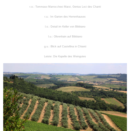
r.o.: Tommaso Marrocchesi Marzi, Genius Loci des Chanti
r.u.: Im Garten des Herrenhauses
l.o.: Detail im Keller von Bibbiano
l.u.: Olivenhain auf Bibbiano
g.u.: Blick auf Castellina in Chianti
Leiste: Die Kapelle des Weingutes