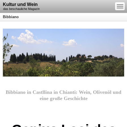
—
Kultur und Wein
—
—
das beschauliche Magazin
Bibbiano
Bibbiano in Castllina in Chianti: Wein, Olivenöl und
eine große Geschichte