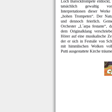
Loch Barocktrompete entlockt, u
tatsächlich gewaltig v
Interpretationen dieser Werke
„hohen Trompeten“. Der Natu
und dennoch feierlich. Ge
Orchester „L´arpa festante“, d
dem Originalklang verschrieb
Hörer auf eine musikalische Zeit
der er sich in Festsäle von Sch
mit himmlischen Wolken voll
Putti ausgestattete Kirche träume