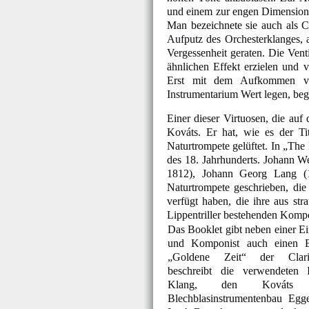
und einem zur engen Dimensioni
Man bezeichnete sie auch als Cla
Aufputz des Orchesterklanges, a
Vergessenheit geraten. Die Vent
ähnlichen Effekt erzielen und v
Erst mit dem Aufkommen vo
Instrumentarium Wert legen, beg
Einer dieser Virtuosen, die auf 
Kováts. Er hat, wie es der T
Naturtrompete gelüftet. In „The
des 18. Jahrhunderts. Johann W
1812), Johann Georg Lang (1
Naturtrompete geschrieben, di
verfügt haben, die ihre aus st
Lippentriller bestehenden Komp
Das Booklet gibt neben einer E
und Komponist auch einen Ei
„Goldene Zeit“ der Clari
beschreibt die verwendeten 
Klang, den Kováts 
Blechblasinstrumentenbau Egge