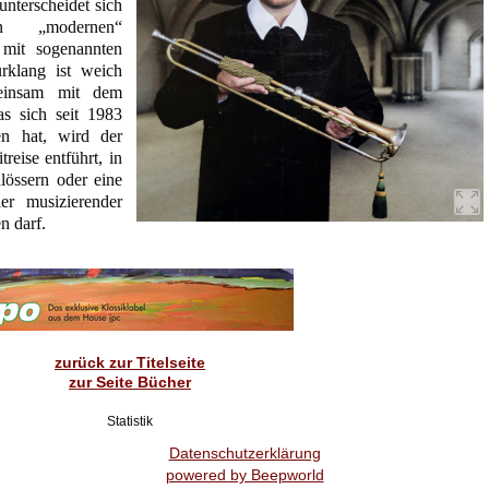
nterscheidet sich
on „modernen“
 mit sogenannten
rklang ist weich
meinsam mit dem
as sich seit 1983
en hat, wird der
reise entführt, in
lössern oder eine
er musizierender
n darf.
zurück zur Titelseite
zur Seite Bücher
Statistik
Datenschutzerklärung
powered by Beepworld