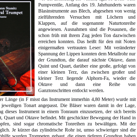
Pumpventile, Anfang des 19. Jahrhunderts waren
Blasinstrumente aus Blech, abgesehen von wenig
zielführenden Versuchen mit Löchern und
Klappen, auf die sogenannte Naturtonreihe
angewiesen. Ausnahmen sind die Posaunen, die
schon früh mit ihrem Zug jeden Ton dazwischen
erreichen konnten. Das heißt für den mit Noten
einigermaßen vertrauten Leser: Mit veränderter
Spannung der Lippen konnten dem Metallrohr nur
der Grundton, die darauf nächste Oktave, dann
Quint und Quart, darüber eine große, gefolgt von
einer kleinen Terz, das zwischen großer und
kleiner Terz liegende Alphorn-Fa, wieder die
Oktave und dann eine Reihe von
Ganztonschritten entlockt werden.
r Länge (in F misst das Instrument immerhin 4,80 Meter) wurde mit
 jeweiligen Tonart angepasst. Die Bläser waren damit in der Lage,
 dieses Instrument in einem Tonraum einzusetzen, der sich bereits
, Quart und Oktave befindet. Mit geschickter Bewegung der Hand in
opfen, sind sogar chromatische Tonreihen zu bewältigen. Mit der
glich. Je kürzer das zylindrische Rohr ist, umso schwieriger sind die
hilfe wurden Trompeten gebaut, die einen tieferen Grundton haben