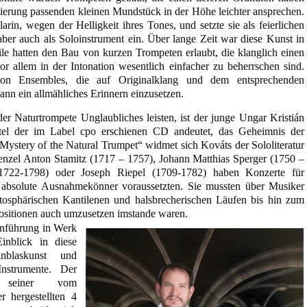
erung passenden kleinen Mundstück in der Höhe leichter ansprechen.
rin, wegen der Helligkeit ihres Tones, und setzte sie als feierlichen
ber auch als Soloinstrument ein. Über lange Zeit war diese Kunst in
ile hatten den Bau von kurzen Trompeten erlaubt, die klanglich einen
or allem in der Intonation wesentlich einfacher zu beherrschen sind.
n Ensembles, die auf Originalklang und dem entsprechenden
ann ein allmähliches Erinnern einzusetzen.
der Naturtrompete Unglaubliches leisten, ist der junge Ungar Kristián
itel der im Label cpo erschienen CD andeutet, das Geheimnis der
 Mystery of the Natural Trumpet“ widmet sich Kováts der Sololiteratur
enzel Anton Stamitz (1717 – 1757), Johann Matthias Sperger (1750 –
722-1798) oder Joseph Riepel (1709-1782) haben Konzerte für
e absolute Ausnahmekönner voraussetzten. Sie mussten über Musiker
ratosphärischen Kantilenen und halsbrecherischen Läufen bis hin zum
ositionen auch umzusetzen imstande waren.
inführung in Werk
nblick in diese
nblaskunst und
Instrumente. Der
seiner vom
r hergestellten 4