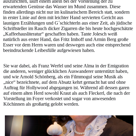
auszurichten, läuft einem allein bei der Vorstellung der zu
erwartenden Genüsse das Wasser im Mund zusammen. Diese
finden allerdings nicht nur im kulinarischem Bereich statt, sondern
in erster Linie auf dem mit leichter Hand servierten Gericht aus
launigen Erzählungen und G´schichterln aus einer Zeit, als jüdische
Schriftsteller im Rauch dicker Zigarren die bis heute hochgeschätzte
„Kaffeehausliteratur“ geschaffen haben. Tante Jolesch weiß
natürlich aus erster Hand, das Fritz Imhoff und Armin Berg große
Esser vor dem Herrn waren und deswegen auch eine entsprechend
beeindruckende Leibesfülle aufgewiesen haben.
Sie war dabei, als Franz Werfel und seine Alma in der Emigration
die anderen, weniger glücklichen Auswanderer unterstützt haben,
und wie Arnold Schönberg, als ein Filmmogul seine Musik als
„nice“ bezeichnete, auf dem Absatz kehrt gemacht hat und ohne
Auftrag für Hollywood abgegangen ist. Während all dessen garen
auf einem alten Herd sowohl Kraut als auch Fleckerl, die nach der
Vorstellung im Foyer verkostet und sogar von anwesenden
Köchinnen als großartig gelobt werden.