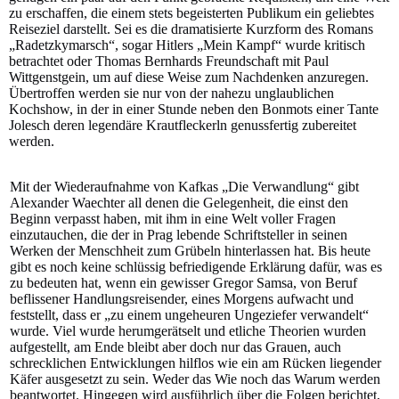
zu erschaffen, die einem stets begeisterten Publikum ein geliebtes
Reiseziel darstellt. Sei es die dramatisierte Kurzform des Romans
„Radetzkymarsch“, sogar Hitlers „Mein Kampf“ wurde kritisch
betrachtet oder Thomas Bernhards Freundschaft mit Paul
Wittgenstgein, um auf diese Weise zum Nachdenken anzuregen.
Übertroffen werden sie nur von der nahezu unglaublichen
Kochshow, in der in einer Stunde neben den Bonmots einer Tante
Jolesch deren legendäre Krautfleckerln genussfertig zubereitet
werden.
Mit der Wiederaufnahme von Kafkas „Die Verwandlung“ gibt
Alexander Waechter all denen die Gelegenheit, die einst den
Beginn verpasst haben, mit ihm in eine Welt voller Fragen
einzutauchen, die der in Prag lebende Schriftsteller in seinen
Werken der Menschheit zum Grübeln hinterlassen hat. Bis heute
gibt es noch keine schlüssig befriedigende Erklärung dafür, was es
zu bedeuten hat, wenn ein gewisser Gregor Samsa, von Beruf
beflissener Handlungsreisender, eines Morgens aufwacht und
feststellt, dass er „zu einem ungeheuren Ungeziefer verwandelt“
wurde. Viel wurde herumgerätselt und etliche Theorien wurden
aufgestellt, am Ende bleibt aber doch nur das Grauen, auch
schrecklichen Entwicklungen hilflos wie ein am Rücken liegender
Käfer ausgesetzt zu sein. Weder das Wie noch das Warum werden
beantwortet. Hingegen wird ausführlich über die Folgen berichtet,