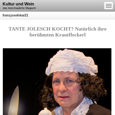
—
Kultur und Wein
—
—
das beschauliche Magazin
franzjosefskai21
TANTE JOLESCH KOCHT? Natürlich ihre
berühmten Krautfleckerl