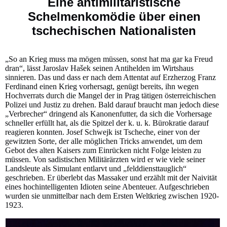
Eine antimilitaristische
Schelmenkomödie über einen
tschechischen Nationalisten
„So an Krieg muss ma mögen müssen, sonst hat ma gar ka Freud
dran“, lässt Jaroslav Hašek seinen Antihelden im Wirtshaus
sinnieren. Das und dass er nach dem Attentat auf Erzherzog Franz
Ferdinand einen Krieg vorhersagt, genügt bereits, ihn wegen
Hochverrats durch die Mangel der in Prag tätigen österreichischen
Polizei und Justiz zu drehen. Bald darauf braucht man jedoch diese
„Verbrecher“ dringend als Kanonenfutter, da sich die Vorhersage
schneller erfüllt hat, als die Spitzel der k. u. k. Bürokratie darauf
reagieren konnten. Josef Schwejk ist Tscheche, einer von der
gewitzten Sorte, der alle möglichen Tricks anwendet, um dem
Gebot des alten Kaisers zum Einrücken nicht Folge leisten zu
müssen. Von sadistischen Militärärzten wird er wie viele seiner
Landsleute als Simulant entlarvt und „felddiensttauglich“
geschrieben. Er überlebt das Massaker und erzählt mit der Naivität
eines hochintelligenten Idioten seine Abenteuer. Aufgeschrieben
wurden sie unmittelbar nach dem Ersten Weltkrieg zwischen 1920-
1923.