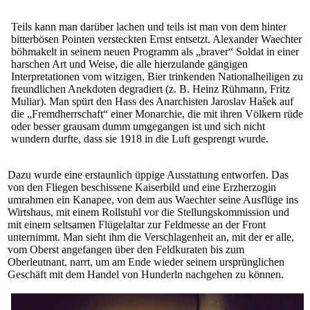
Teils kann man darüber lachen und teils ist man von dem hinter
bitterbösen Pointen versteckten Ernst entsetzt. Alexander Waechter
böhmakelt in seinem neuen Programm als „braver“ Soldat in einer
harschen Art und Weise, die alle hierzulande gängigen
Interpretationen vom witzigen, Bier trinkenden Nationalheiligen zu
freundlichen Anekdoten degradiert (z. B. Heinz Rühmann, Fritz
Muliar). Man spürt den Hass des Anarchisten Jaroslav Hašek auf
die „Fremdherrschaft“ einer Monarchie, die mit ihren Völkern rüde
oder besser grausam dumm umgegangen ist und sich nicht
wundern durfte, dass sie 1918 in die Luft gesprengt wurde.
Dazu wurde eine erstaunlich üppige Ausstattung entworfen. Das
von den Fliegen beschissene Kaiserbild und eine Erzherzogin
umrahmen ein Kanapee, von dem aus Waechter seine Ausflüge ins
Wirtshaus, mit einem Rollstuhl vor die Stellungskommission und
mit einem seltsamen Flügelaltar zur Feldmesse an der Front
unternimmt. Man sieht ihm die Verschlagenheit an, mit der er alle,
vom Oberst angefangen über den Feldkuraten bis zum
Oberleutnant, narrt, um am Ende wieder seinem ursprünglichen
Geschäft mit dem Handel von Hunderln nachgehen zu können.