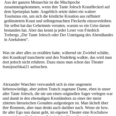
Aus der ganzen Monarchie ist die Mischpoche
zusammengekommen, wenn ihre Tante Jolesch Krautfleckerl auf
dem Speiseplan hatte. Angeblich setzte dabei ein wahrer
Tourismus ein, um sich die köstliche Kreation aus raffiniert
gedünstetem Kraut und selbstgemachten Fleckerln einzuverleiben.
Sie selbst hat das Geheimnis verraten, warum so ein Griss darum
bestanden hat. Aber das kennt ja jeder Leser von Friedrich
Torbergs „Die Tante Jolesch oder Der Untergang des Abendlandes
in Anekdoten“.
Was sie aber alles zu erzählen hatte, während sie Zwiebel schälte,
den Krautkopf tranchierte und den Nudelteig walkte, das wird man
dort jedoch nicht erfahren. Dazu muss man schon das Theater
franzjosefskai21 aufsuchen.
Alexander Waechter verwandelt sich in eine ungemein
liebenswürdige, aber jedem Tratsch zugetane Dame, eben in unser
aller Tante Jolesch, die nie um einen originellen Sager verlegen war
und damit in den ehemaligen Kronländern zu einer der meist
zitierten literarischen Gestalten aufgestiegen ist. Man lächelt über
ihre Bonmots, aber man denkt auch darüber nach. Wenn sie bzw.
ihr alter Ego nun daran geht, im eigenen Theater eine Kochshow