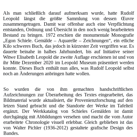
Als man schließlich darauf aufmerksam wurde, hatte Rudolf
Leopold längst die größte Sammlung von dessen Œuvre
zusammengetragen. Damit war offenbar auch eine Verpflichtung
entstanden, Ordnung und Übersicht in den noch wenig bearbeiteten
Bestand zu bringen. 1972 erschien die monumentale Monografie
„Egon Schiele. Gemälde – Aquarelle – Zeichnungen“, ein etliche
Kilo schweres Buch, das jedoch in kürzester Zeit vergriffen war. Es
dauerte beinahe in halbes Jahrhundert, bis auf Initiative seiner
Witwe Elisabeth Leopold die zweite Auflage erschienen ist und von
ihr Mitte Dezember 2020 im Leopold Museum präsentiert werden
konnte. Dieses Buch enthält nun alles, was Rudolf Leopold selbst
noch an Änderungen anbringen hatte wollen.
So wurden die von ihm gemachten handschriftlichen
Aufzeichnungen zur Überarbeitung des Textes eingearbeitet, das
Bildmaterial wurde aktualisiert, die Provenienzforschung auf den
letzen Stand gebracht und die Standorte der Werke im Tafelteil
ergänzt. Der Werkkatalog von Schieles Gemälden ist damit
durchgängig mit Abbildungen versehen und macht die vom Autor
erarbeitete Chronologie visuell erlebbar. Gleich geblieben ist das
von Walter Pichler (1936-2012) gestaltete grafische Design des
Bandes.