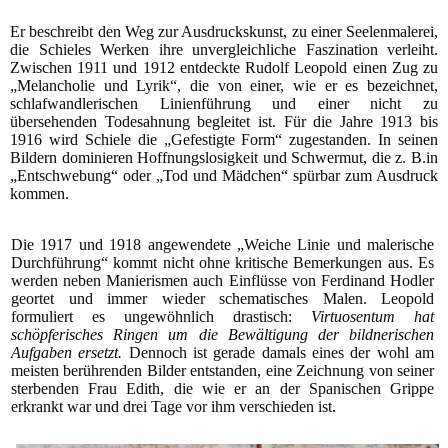
Er beschreibt den Weg zur Ausdruckskunst, zu einer Seelenmalerei,
die Schieles Werken ihre unvergleichliche Faszination verleiht.
Zwischen 1911 und 1912 entdeckte Rudolf Leopold einen Zug zu
„Melancholie und Lyrik“, die von einer, wie er es bezeichnet,
schlafwandlerischen Linienführung und einer nicht zu
übersehenden Todesahnung begleitet ist. Für die Jahre 1913 bis
1916 wird Schiele die „Gefestigte Form“ zugestanden. In seinen
Bildern dominieren Hoffnungslosigkeit und Schwermut, die z. B.in
„Entschwebung“ oder „Tod und Mädchen“ spürbar zum Ausdruck
kommen.
Die 1917 und 1918 angewendete „Weiche Linie und malerische
Durchführung“ kommt nicht ohne kritische Bemerkungen aus. Es
werden neben Manierismen auch Einflüsse von Ferdinand Hodler
geortet und immer wieder schematisches Malen. Leopold
formuliert es ungewöhnlich drastisch:
Virtuosentum hat
schöpferisches Ringen um die Bewältigung der bildnerischen
Aufgaben ersetzt.
Dennoch ist gerade damals eines der wohl am
meisten berührenden Bilder entstanden, eine Zeichnung von seiner
sterbenden Frau Edith, die wie er an der Spanischen Grippe
erkrankt war und drei Tage vor ihm verschieden ist.