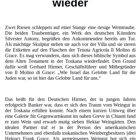
wieder
Zwei Riesen schleppen auf einer Stange eine riesige Weintraube.
Die beiden Traubenträger, ein Werk des deutschen Künstlers
Silvester Antony, begrüßen den Ankommenden bereits am Tor.
Als mächtige Skulptur stehen sie auch vor der Villa und sie zieren
die Etiketten auf den Flaschen der Tenuta Agricola Il Molino di
Grace. Es mag verwundern, dass sich dieses biblische Symbol aus
dem Alten Testament in der Toskana wiederfindet. Den Grund
dafür weiß Gerhard Hirmer, Geschäftsführer und Mitbegründer
von Il Molino di Grace: „Wie Israel das Gelobte Land für die
Juden war, so ist hier das Gelobte Land für uns.“
Das heißt für den Deutschen Hirmer, der in jungen Jahren
erfolgreich Banker war, dass er sich den Traum vom Weingut in
der Toskana erfüllen konnte. Nach einem kurzen Umweg über
eine Galerie für Gegenwartskunst im nahen Greve in Chianti fand
er zum Wein und erwarb mutig sieben Hektar Weingärten. Den
idealen Partner traf er in der Person des amerikanischen
Unternehmers und ebenfalls toskanischen Weinbergbesitzers (drei
Hektar) Frank Grace. Als gemeinsames Weingut bot sich ein