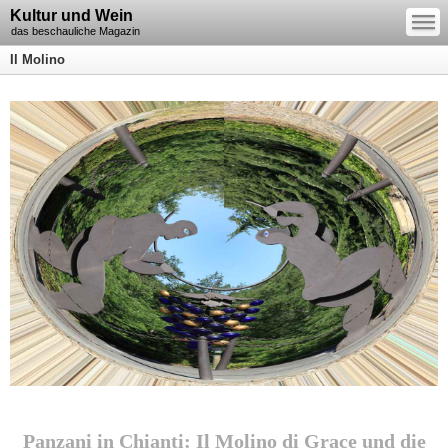
—
Kultur und Wein
—
—
das beschauliche Magazin
Il Molino
Panzani in Chianti: Il Molino di Grace und die