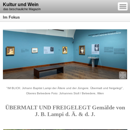
—
Kultur und Wein
—
—
das beschauliche Magazin
Im Fokus
"IM BLICK: Johann Baptist Lampi der Ältere und der Jüngere. Übermalt und freigelegt",
Oberes Belvedere Foto: Johannes Stoll / Belvedere, Wien
ÜBERMALT UND FREIGELEGT Gemälde von
J. B. Lampi d. Ä. & d. J.