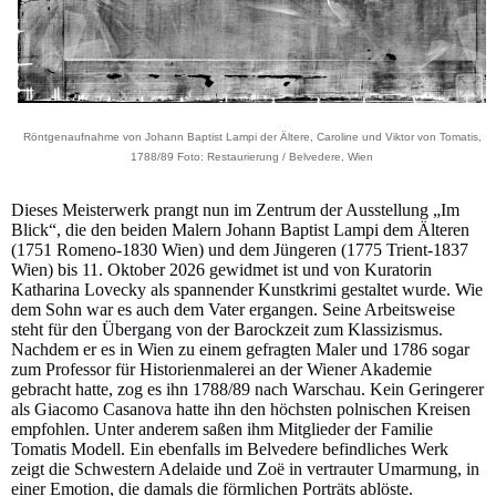
Röntgenaufnahme von Johann Baptist Lampi der Ältere, Caroline und Viktor von Tomatis,
1788/89 Foto: Restaurierung / Belvedere, Wien
Dieses Meisterwerk prangt nun im Zentrum der Ausstellung „Im
Blick“, die den beiden Malern Johann Baptist Lampi dem Älteren
(1751 Romeno-1830 Wien) und dem Jüngeren (1775 Trient-1837
Wien) bis 11. Oktober 2026 gewidmet ist und von Kuratorin
Katharina Lovecky als spannender Kunstkrimi gestaltet wurde. Wie
dem Sohn war es auch dem Vater ergangen. Seine Arbeitsweise
steht für den Übergang von der Barockzeit zum Klassizismus.
Nachdem er es in Wien zu einem gefragten Maler und 1786 sogar
zum Professor für Historienmalerei an der Wiener Akademie
gebracht hatte, zog es ihn 1788/89 nach Warschau. Kein Geringerer
als Giacomo Casanova hatte ihn den höchsten polnischen Kreisen
empfohlen. Unter anderem saßen ihm Mitglieder der Familie
Tomatis Modell. Ein ebenfalls im Belvedere befindliches Werk
zeigt die Schwestern Adelaide und Zoë in vertrauter Umarmung, in
einer Emotion, die damals die förmlichen Porträts ablöste.