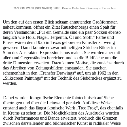
RANDOM WANT (SCENARIO), 2003, Private Collection, Courtesy of Faurschou
Um den auf den ersten Blick seltsam anmutenden Großformaten
nahezukommen, öffnet ein Zitat Rauschenbergs einen Spalt für
deren Verständnis: „Für ein Gemälde sind ein paar Socken ebenso
tauglich wie Holz, Nägel, Terpentin, Öl und Stoff.“ Farbe und
Pinsel wären dem 1925 in Texas geborenen Künstler zu wenig
gewesen. Damit konnte er zwar mit heftigen Strichen Bilder im
Sinn des Abstrakten Expressionismus malen. Sie wurden aber mit
allerhand Gegenständen bereichert und so die Bildfläche um die
dritte Dimension erweitert. Dazu kamen Motive, die zunächst durch
das Abreiben von Zeitungsbildern entstanden. Sie tauchen
schemenhaft in den „Transfer Drawings“ auf, um ab 1962 in den
„Silkscreen Paintings“ mit der Technik des Siebdruckes ergänzt zu
werden.
Dabei wurden fotografische Elemente fototechnisch auf Siebe
übertragen und über die Leinwand gerakelt. Auf diese Weise
entstand auch das längst ikonische Werk „Tree Frog“, das ebenfalls
in Krems zu sehen ist. Die Möglichkeiten des Ausdrucks wurden
durch Performances und Dance erweitert, wodurch die Grenzen
zwischen darstellender und bildnerischer Kunst in radikaler Weise