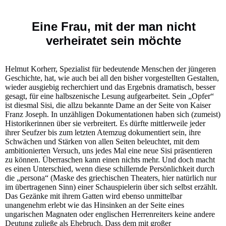
Eine Frau, mit der man nicht
verheiratet sein möchte
Helmut Korherr, Spezialist für bedeutende Menschen der jüngeren
Geschichte, hat, wie auch bei all den bisher vorgestellten Gestalten,
wieder ausgiebig recherchiert und das Ergebnis dramatisch, besser
gesagt, für eine halbszenische Lesung aufgearbeitet. Sein „Opfer“
ist diesmal Sisi, die allzu bekannte Dame an der Seite von Kaiser
Franz Joseph. In unzähligen Dokumentationen haben sich (zumeist)
Historikerinnen über sie verbreitert. Es dürfte mittlerweile jeder
ihrer Seufzer bis zum letzten Atemzug dokumentiert sein, ihre
Schwächen und Stärken von allen Seiten beleuchtet, mit dem
ambitionierten Versuch, uns jedes Mal eine neue Sisi präsentieren
zu können. Überraschen kann einen nichts mehr. Und doch macht
es einen Unterschied, wenn diese schillernde Persönlichkeit durch
die „persona“ (Maske des griechischen Theaters, hier natürlich nur
im übertragenen Sinn) einer Schauspielerin über sich selbst erzählt.
Das Gezänke mit ihrem Gatten wird ebenso unmittelbar
unangenehm erlebt wie das Hinsinken an der Seite eines
ungarischen Magnaten oder englischen Herrenreiters keine andere
Deutung zuließe als Ehebruch. Dass dem mit großer