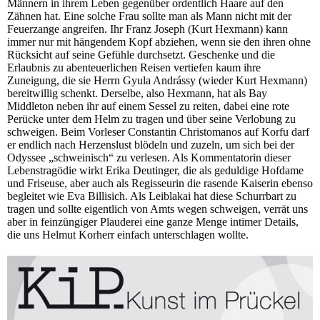
Männern in ihrem Leben gegenüber ordentlich Haare auf den
Zähnen hat. Eine solche Frau sollte man als Mann nicht mit der
Feuerzange angreifen. Ihr Franz Joseph (Kurt Hexmann) kann
immer nur mit hängendem Kopf abziehen, wenn sie den ihren ohne
Rücksicht auf seine Gefühle durchsetzt. Geschenke und die
Erlaubnis zu abenteuerlichen Reisen vertiefen kaum ihre
Zuneigung, die sie Herrn Gyula Andrássy (wieder Kurt Hexmann)
bereitwillig schenkt. Derselbe, also Hexmann, hat als Bay
Middleton neben ihr auf einem Sessel zu reiten, dabei eine rote
Perücke unter dem Helm zu tragen und über seine Verlobung zu
schweigen. Beim Vorleser Constantin Christomanos auf Korfu darf
er endlich nach Herzenslust blödeln und zuzeln, um sich bei der
Odyssee „schweinisch“ zu verlesen. Als Kommentatorin dieser
Lebenstragödie wirkt Erika Deutinger, die als geduldige Hofdame
und Friseuse, aber auch als Regisseurin die rasende Kaiserin ebenso
begleitet wie Eva Billisich. Als Leiblakai hat diese Schurrbart zu
tragen und sollte eigentlich von Amts wegen schweigen, verrät uns
aber in feinzüngiger Plauderei eine ganze Menge intimer Details,
die uns Helmut Korherr einfach unterschlagen wollte.