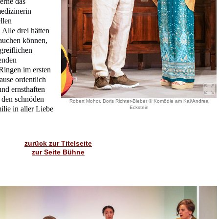
gerne das
edizinerin
llen
Alle drei hätten
rauchen können,
greiflichen
zenden
Ringen im ersten
ause ordentlich
nd ernsthaften
 den schnöden
Robert Mohor, Doris Richter-Bieber © Komödie am Kai/Andrea
ie in aller Liebe
Eckstein
zurück zur Titelseite
zur Seite Bühne