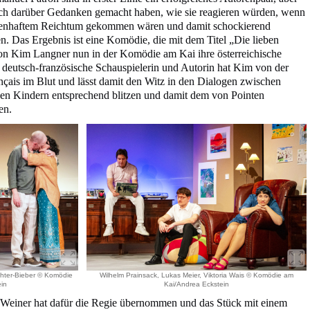
sich darüber Gedanken gemacht haben, wie sie reagieren würden, wenn
agenhaftem Reichtum gekommen wären und damit schockierend
. Das Ergebnis ist eine Komödie, die mit dem Titel „Die lieben
von Kim Langner nun in der Komödie am Kai ihre österreichische
s deutsch-französische Schauspielerin und Autorin hat Kim von der
ançais im Blut und lässt damit den Witz in den Dialogen zwischen
n Kindern entsprechend blitzen und damit dem von Pointen
en.
chter-Bieber © Komödie
Wilhelm Prainsack, Lukas Meier, Viktoria Wais © Komödie am
in
Kai/Andrea Eckstein
s Weiner hat dafür die Regie übernommen und das Stück mit einem