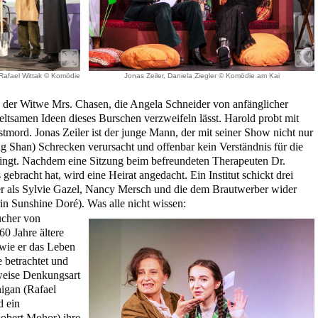
, Rafael Wittak © Komödie
Jonas Zeiler, Daniela Ziegler © Komödie am Kai
 der Witwe Mrs. Chasen, die Angela Schneider von anfänglicher
eltsamen Ideen dieses Burschen verzweifeln lässt. Harold probt mit
tmord. Jonas Zeiler ist der junge Mann, der mit seiner Show nicht nur
 Shan) Schrecken verursacht und offenbar kein Verständnis für die
ringt. Nachdem eine Sitzung beim befreundeten Therapeuten Dr.
ebracht hat, wird eine Heirat angedacht. Ein Institut schickt drei
er als Sylvie Gazel, Nancy Mersch und die dem Brautwerber wider
n Sunshine Doré). Was alle nicht wissen:
ucher von
60 Jahre ältere
 wie er das Leben
 betrachtet und
 weise Denkungsart
nigan (Rafael
d ein
Robert Mohor) ihre