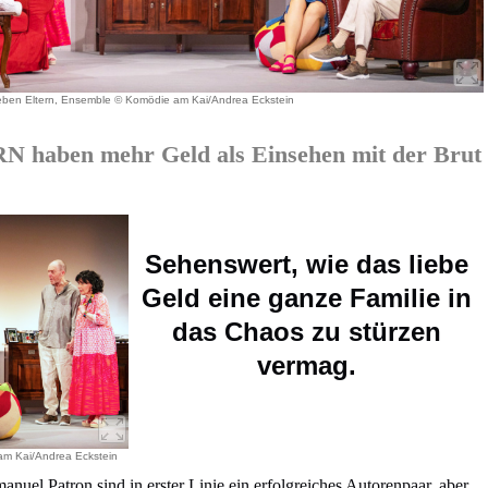
ieben Eltern, Ensemble © Komödie am Kai/Andrea Eckstein
haben mehr Geld als Einsehen mit der Brut
Sehenswert, wie das liebe
Geld eine ganze Familie in
das Chaos zu stürzen
vermag.
am Kai/Andrea Eckstein
uel Patron sind in erster Linie ein erfolgreiches Autorenpaar, aber