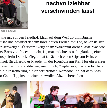
nachvollziehbar
verschwinden lässt
Komödie am Kai
 wie nix auf den Friedhof, klaut auf dem Weg dorthin Bäume,
sse und bewirtet daheim ihren neuen Freund mit Tee, bevor sie sich
 schweigen, s´flüstern Geigen“ im Walzertakt drehen lässt. Was wie
rs Boris von Poser aussieht, ist, man möchte es nicht glauben, eine
spielerin Daniela Ziegler hat tatsächlich einen Gips am Bein; ein
enzeit für „Harold & Maude“ in der Komödie am Kai. Nur ein wahrer
dieser Traumrolle abhalten, mehr noch, Ziegler integriert die fahrbare
 in die Inszenierung dieser berührenden Komödie und hat damit das
r Colin Higgins um einen reizvollen Akzent bereichert.