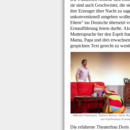
sie sind auch Geschwister, die 
ihre Erzeuger über Nacht zu s
unkonventionell umgehen wollten
Eltern“ ins Deutsche übersetzt 
Erstaufführung feiern durfte. Al
Muttersprache her den Esprit fr
Mama, Papa und drei erwachsene
gespickten Text gerecht zu werd
Wilhelm Prainsack, Robert Mohor, Doris Ri
am Kai/Andrea Eckste
Die erfahrene Theaterfrau Dori