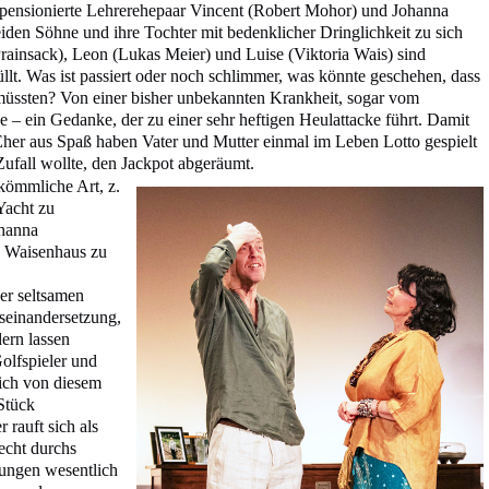
 pensionierte Lehrerehepaar Vincent (Robert Mohor) und Johanna
eiden Söhne und ihre Tochter mit bedenklicher Dringlichkeit zu sich
rainsack), Leon (Lukas Meier) und Luise (Viktoria Wais) sind
llt. Was ist passiert oder noch schlimmer, was könnte geschehen, dass
n müssten? Von einer bisher unbekannten Krankheit, sogar vom
 – ein Gedanke, der zu einer sehr heftigen Heulattacke führt. Damit
 Eher aus Spaß haben Vater und Mutter einmal im Leben Lotto gespielt
ufall wollte, den Jackpot abgeräumt.
kömmliche Art, z.
Yacht zu
ohanna
n Waisenhaus zu
her seltsamen
seinandersetzung,
dern lassen
olfspieler und
sich von diesem
Stück
 rauft sich als
lecht durchs
rungen wesentlich