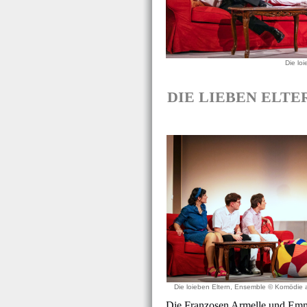
Die lo
DIE LIEBEN ELTERN 
Die loieben Eltern, Ensemble © Komödie 
Die Franzosen Armelle und Emman