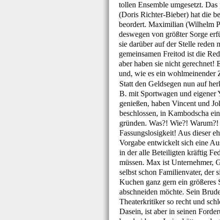
tollen Ensemble umgesetzt. Das
(Doris Richter-Bieber) hat die b
beordert. Maximilian (Wilhelm P
deswegen von größter Sorge erfü
sie darüber auf der Stelle rede
gemeinsamen Freitod ist die Rede
aber haben sie nicht gerechnet!
und, wie es ein wohlmeinender Z
Statt den Geldsegen nun auf her
B. mit Sportwagen und eigener 
genießen, haben Vincent und J
beschlossen, in Kambodscha ei
gründen. Was?! Wie?! Warum?!
Fassungslosigkeit! Aus dieser e
Vorgabe entwickelt sich eine Au
in der alle Beteiligten kräftig Fe
müssen. Max ist Unternehmer, G
selbst schon Familienvater, der 
Kuchen ganz gern ein größeres 
abschneiden möchte. Sein Bruder
Theaterkritiker so recht und sch
Dasein, ist aber in seinen Forde