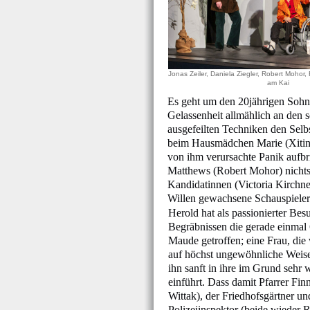
Jonas Zeiler, Daniela Ziegler, Robert Mohor
am Kai
Es geht um den 20jährigen Sohn
Gelassenheit allmählich an den s
ausgefeilten Techniken den Selbs
beim Hausmädchen Marie (Xiting
von ihm verursachte Panik aufb
Matthews (Robert Mohor) nichts g
Kandidatinnen (Victoria Kirchn
Willen gewachsene Schauspieleri
Herold hat als passionierter Bes
Begräbnissen die gerade einmal 
Maude getroffen; eine Frau, die
auf höchst ungewöhnliche Weise
ihn sanft in ihre im Grund sehr
einführt. Dass damit Pfarrer Fin
Wittak), der Friedhofsgärtner un
Polizeiinspektor (beide wieder 