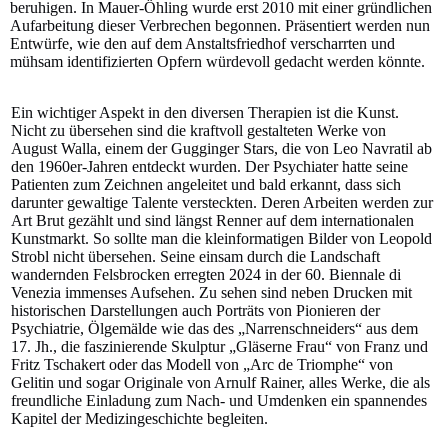
beruhigen. In Mauer-Öhling wurde erst 2010 mit einer gründlichen
Aufarbeitung dieser Verbrechen begonnen. Präsentiert werden nun
Entwürfe, wie den auf dem Anstaltsfriedhof verscharrten und
mühsam identifizierten Opfern würdevoll gedacht werden könnte.
Ein wichtiger Aspekt in den diversen Therapien ist die Kunst.
Nicht zu übersehen sind die kraftvoll gestalteten Werke von
August Walla, einem der Gugginger Stars, die von Leo Navratil ab
den 1960er-Jahren entdeckt wurden. Der Psychiater hatte seine
Patienten zum Zeichnen angeleitet und bald erkannt, dass sich
darunter gewaltige Talente versteckten. Deren Arbeiten werden zur
Art Brut gezählt und sind längst Renner auf dem internationalen
Kunstmarkt. So sollte man die kleinformatigen Bilder von Leopold
Strobl nicht übersehen. Seine einsam durch die Landschaft
wandernden Felsbrocken erregten 2024 in der 60. Biennale di
Venezia immenses Aufsehen. Zu sehen sind neben Drucken mit
historischen Darstellungen auch Porträts von Pionieren der
Psychiatrie, Ölgemälde wie das des „Narrenschneiders“ aus dem
17. Jh., die faszinierende Skulptur „Gläserne Frau“ von Franz und
Fritz Tschakert oder das Modell von „Arc de Triomphe“ von
Gelitin und sogar Originale von Arnulf Rainer, alles Werke, die als
freundliche Einladung zum Nach- und Umdenken ein spannendes
Kapitel der Medizingeschichte begleiten.