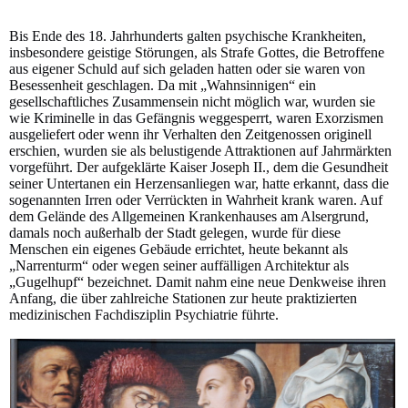
Bis Ende des 18. Jahrhunderts galten psychische Krankheiten,
insbesondere geistige Störungen, als Strafe Gottes, die Betroffene
aus eigener Schuld auf sich geladen hatten oder sie waren von
Besessenheit geschlagen. Da mit „Wahnsinnigen“ ein
gesellschaftliches Zusammensein nicht möglich war, wurden sie
wie Kriminelle in das Gefängnis weggesperrt, waren Exorzismen
ausgeliefert oder wenn ihr Verhalten den Zeitgenossen originell
erschien, wurden sie als belustigende Attraktionen auf Jahrmärkten
vorgeführt. Der aufgeklärte Kaiser Joseph II., dem die Gesundheit
seiner Untertanen ein Herzensanliegen war, hatte erkannt, dass die
sogenannten Irren oder Verrückten in Wahrheit krank waren. Auf
dem Gelände des Allgemeinen Krankenhauses am Alsergrund,
damals noch außerhalb der Stadt gelegen, wurde für diese
Menschen ein eigenes Gebäude errichtet, heute bekannt als
„Narrenturm“ oder wegen seiner auffälligen Architektur als
„Gugelhupf“ bezeichnet. Damit nahm eine neue Denkweise ihren
Anfang, die über zahlreiche Stationen zur heute praktizierten
medizinischen Fachdisziplin Psychiatrie führte.