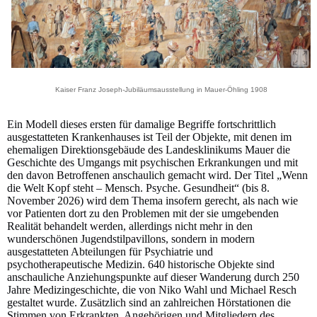
Kaiser Franz Joseph-Jubiläumsausstellung in Mauer-Öhling 1908
Ein Modell dieses ersten für damalige Begriffe fortschrittlich
ausgestatteten Krankenhauses ist Teil der Objekte, mit denen im
ehemaligen Direktionsgebäude des Landesklinikums Mauer die
Geschichte des Umgangs mit psychischen Erkrankungen und mit
den davon Betroffenen anschaulich gemacht wird. Der Titel „Wenn
die Welt Kopf steht – Mensch. Psyche. Gesundheit“ (bis 8.
November 2026) wird dem Thema insofern gerecht, als nach wie
vor Patienten dort zu den Problemen mit der sie umgebenden
Realität behandelt werden, allerdings nicht mehr in den
wunderschönen Jugendstilpavillons, sondern in modern
ausgestatteten Abteilungen für Psychiatrie und
psychotherapeutische Medizin. 640 historische Objekte sind
anschauliche Anziehungspunkte auf dieser Wanderung durch 250
Jahre Medizingeschichte, die von Niko Wahl und Michael Resch
gestaltet wurde. Zusätzlich sind an zahlreichen Hörstationen die
Stimmen von Erkrankten, Angehörigen und Mitgliedern des