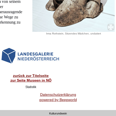
m von seinem
er
herausragende
eue Wege zu
erkennung zu
Irma Rothstein, Sitzendes Mädchen, undatiert
zurück zur Titelseite
zur Seite Museen in NÖ
Statistik
Datenschutzerklärung
powered by Beepworld
Kulturundwein