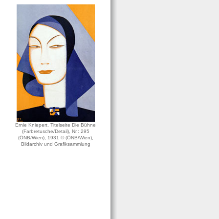
Ernie Kniepert, Titelseite Die Bühne
(Farbretusche/Detail), Nr.: 295
(ÖNB/Wien), 1931 © (ÖNB/Wien),
Bildarchiv und Grafiksammlung