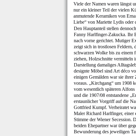
Viele der Namen waren längst u
nur ein kleiner Teil der vielen 
anmutende Keramiken von Erna K
Liebe“ von Mariette Lydis oder
Den Hauptanteil stellen dennoch
Fanny Harlfinger-Zakucka. Ihr B
nach vorne gerichtet. Mutiger E
zeigt sich in trostlosen Feldern, 
schwarzen Wolke bis zu einem f
ziehen, Holzschnitte vermitteln i
Darstellung damaliges Alltagsle
designte Möbel sind Art déco vo
einigen Gemälden war sie ihrer 
voraus. „Kirchgang“ um 1908 k
vom wesentlich späteren Alfon
und die 1907/08 entstandene „Ern
erstaunlicher Vorgriff auf die N
Gottfried Kumpf. Verheiratet w
Maler Richard Harlfinger, einer
Stimme der Wiener Secession. 
beiden Ehepartner war über gege
Bewunderung des jeweiligen Ta