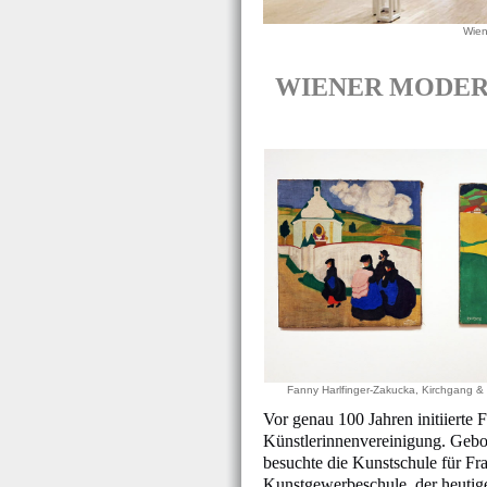
Wien
WIENER MODERNE 
Fanny Harlfinger-Zakucka, Kirchgang &
Vor genau 100 Jahren initiierte
Künstlerinnenvereinigung. Geb
besuchte die Kunstschule für Fr
Kunstgewerbeschule, der heutige