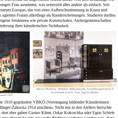
ungen Frau ausnimmt, was seinerzeit alles andere als einfach. Seit
Zentrum Europas, das von einer Aufbruchsstimmung in Kunst und
n agierten Frauen allerdings als Randerscheinungen. Studieren durften
n eigene Strukturen wie private Kunstschulen, Ateliergemeinschaften
derung ihrer künstlerischen Sichtbarkeit.
Wiener Moderne. Weiblich. Widerständig, Ausstellungsansicht ©
Kunstmeile Krems, Foto: Agnes Winkler
ystadt 1927
die 1910 gegründete VBKÖ (Vereinigung bildender Künstlerinnen
lfinger-Zakucka 1914 anschloss. Nicht nur in den Ateliers herrschte
 dort aber gaben Gustav Klimt, Oskar Kokoschka oder Egon Schiele
 eine eher rückwärts gewandte Richtung vertreten worden sein, denn