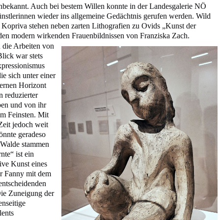
nbekannt. Auch bei bestem Willen konnte in der Landesgalerie NÖ
Künstlerinnen wieder ins allgemeine Gedächtnis gerufen werden. Wild
opriva stehen neben zarten Lithografien zu Ovids „Kunst der
 den modern wirkenden Frauenbildnissen von Franziska Zach.
 die Arbeiten von
lick war stets
xpressionismus
die sich unter einer
ernen Horizont
n reduzierter
ben und von ihr
m Feinsten. Mit
Zeit jedoch weit
önnte geradeso
s Walde stammen
te“ ist ein
aive Kunst eines
ar Fanny mit dem
 entscheidenden
Die Zuneigung der
nseitige
lents