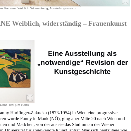
er Moderne. Weiblich. Widerständig, Ausstellungsansicht
Weiblich, widerständig – Frauenkunst
Eine Ausstellung als
„notwendige“ Revision der
Kunstgeschichte
 Ohne Titel (um 1908)
 Fanny Harlfinger-Zakucka (1873-1954) in Wien eine progressive
oren wurde Fanny in Mank (NÖ), ging aber Mitte 20 nach Wien und
auen und Mädchen, von der aus sie das Studium an der Wiener
n Universität für angewandte Kunst, antrat. Was sich heutzutage wie