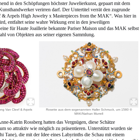
nend in den Schöpfungen höchster Juwelierkunst, gepaart mit dem
unsthandwerker verirren darf. Der Untertitel verrät den zugrunde
 & Arpels High Juwelry x Masterpieces from the MAK“. Was hier in
d, entfaltet seine wahre Wirkung erst in den jeweiligen
 eine für Haute Joaillerie bekannte Pariser Maison und das MAK selbst
wahl von Objekten aus seiner eigenen Sammlung.
g Van Cleef & Arpels
Rosette aus dem sogenannten Haller Schmuck, um 1580 ©
MAK/Nathan Murrell
nne-Katrin Rossberg hatten das Vergnügen, diese Schätze
um so attraktiv wie möglich zu präsentieren. Unterstützt wurden sie
i Tane), die mit der Idee eines Labyrinths die Schau mit einem