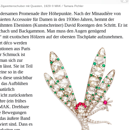
, Zigarettenschuber mit Quasten, 1929 © MAK / Tamara Pichler
undersamen Promenade ihre Höhepunkte. Nach der Minaudière von
nierten Accessoire für Damen in den 1930er-Jahren, hemmt der
erühmten Ebenisten (Kunstschreiner) David Roentgen den Schritt. Er ist
, Schach und Backgammon. Man muss den Augen genügend
“ mit exotischen Hölzern auf der obersten Tischplatte aufzunehmen.
rt déco werden
ationen aus Paris
r Schmuck ist
 man sich zur
ässt. Sie ist Teil
ine so in die
s diese unsichtbar
e das Aufblühen
atürlich
icht zurückstehen
hre (ein frühes
m MAK. Drehbare
die Bewegungen
 das äußere Band
viert sind. Dass es
arkeiten um