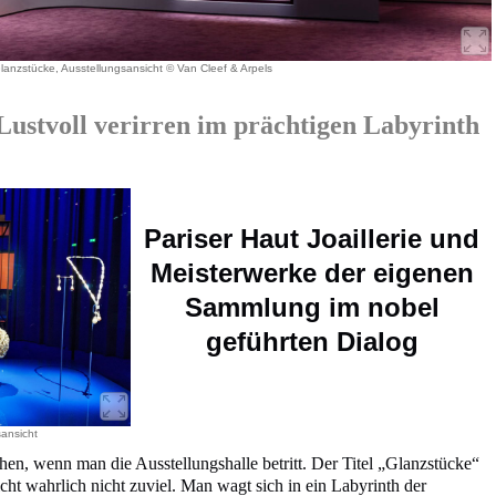
lanzstücke, Ausstellungsansicht © Van Cleef & Arpels
voll verirren im prächtigen Labyrinth
Pariser Haut Joaillerie und
Meisterwerke der eigenen
Sammlung im nobel
geführten Dialog
ansicht
n, wenn man die Ausstellungshalle betritt. Der Titel „Glanzstücke“
cht wahrlich nicht zuviel. Man wagt sich in ein Labyrinth der