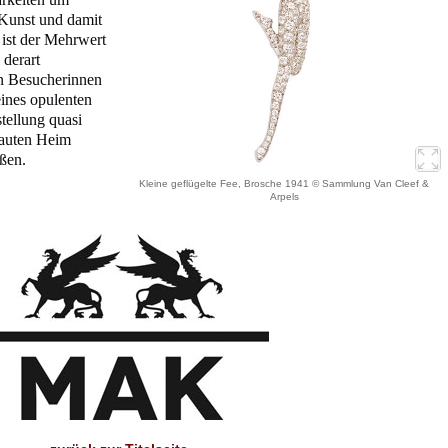
Kunst und damit
st der Mehrwert
 derart
n Besucherinnen
eines opulenten
tellung quasi
rauten Heim
ßen.
Kleine geflügelte Fee, Brosche 1941 © Sammlung Van Cleef &
Arpels