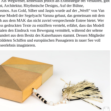
Als Wegweiser, keinesfalls jedoch als Exitstrategie bei Verlaufen, gibt
st, Architektur, Rhythmische Designs, Auf der Bühne,
mos. Aus Gold, Silber und Jaspis wurde auf der „Werft“ von Van
reue Modell der Segelyacht Varuna gebaut, das gemeinsam mit dem
h aus dem MAK das nicht zuviel versprechende Entree bietet. Wer
s gedruckten Texte zu entziffern versteht, erfährt, dass das Modell
ialen den Eindruck von Bewegung vermittelt, während der seltene
undert aus dem Besitz des Kaiserhauses stammt. Dessen Mitglieder
ildeten Schiffen und europäischen Passagieren in rauer See voll
seerlebnis imaginieren.