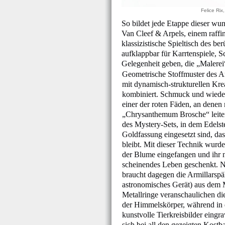
Felice Rix
So bildet jede Etappe dieser w
Van Cleef & Arpels, einem raffi
klassizistische Spieltisch des b
aufklappbar für Karrtenspiele
Gelegenheit geben, die „Malerei
Geometrische Stoffmuster des A
mit dynamisch-strukturellen Kre
kombiniert. Schmuck und wiede
einer der roten Fäden, an denen
„Chrysanthemum Brosche“ leiten l
des Mystery-Sets, in dem Edelste
Goldfassung eingesetzt sind, das
bleibt. Mit dieser Technik wurd
der Blume eingefangen und ihr n
scheinendes Leben geschenkt. N
braucht dagegen die Armillarspä
astronomisches Gerät) aus de
Metallringe veranschaulichen 
der Himmelskörper, während in
kunstvolle Tierkreisbilder eingra
sich bei all den gezeigten Kostb