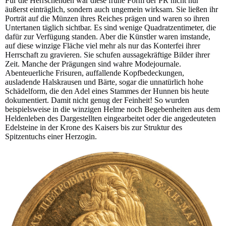
Für die Herrschenden war diese frühe Form der PR nicht nur
äußerst einträglich, sondern auch ungemein wirksam. Sie ließen ihr
Porträt auf die Münzen ihres Reiches prägen und waren so ihren
Untertanen täglich sichtbar. Es sind wenige Quadratzentimeter, die
dafür zur Verfügung standen. Aber die Künstler waren imstande,
auf diese winzige Fläche viel mehr als nur das Konterfei ihrer
Herrschaft zu gravieren. Sie schufen aussagekräftige Bilder ihrer
Zeit. Manche der Prägungen sind wahre Modejournale.
Abenteuerliche Frisuren, auffallende Kopfbedeckungen,
ausladende Halskrausen und Bärte, sogar die unnatürlich hohe
Schädelform, die den Adel eines Stammes der Hunnen bis heute
dokumentiert. Damit nicht genug der Feinheit! So wurden
beispielsweise in die winzigen Helme noch Begebenheiten aus dem
Heldenleben des Dargestellten eingearbeitet oder die angedeuteten
Edelsteine in der Krone des Kaisers bis zur Struktur des
Spitzentuchs einer Herzogin.