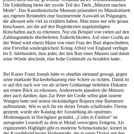
Die Enthüllung bietet der zweite Teil des Titels „Münzen machen
Mode“. Das Kunsthistorische Museum präsentiert im Münzkabinett
aus eigenen Beständen eine faszinierende Auswahl an Prägungen,
die allesamt sehr viel zu erzählen haben. Man muss nur sehr genau
hinschauen, um die auf den Begleittexten angekündigten
Botschaften auch zu erkennen. Nur ein Beispiel von vielen auf den
Zahlungsmitteln überlieferten Äußerlichkeiten: Auf einer Grafik an
der Wand wird einem Mann von einer Frau der Bart abgeschnitten;
eine Freveltat sondergleichen! König Alfred von England verfügte
im 9. Jahrhundert, dass jeder, der den Bart eines Mannes und damit
seine Würde abschnitt, eine hohe Geldstrafe zu bezahlen hatte.
Bei Kaiser Franz Joseph hätte es ohnehin niemand gewagt, gegen
seine markante Backenbehaarung eine Schere zu richten. Damit ist
er auf den nach wie vor als sichere Geldanlage beliebten Dukaten
am ersten Blick zu erkennen. Andererseits plaudern die Münzen
aber auch darüber, dass Zar Peter der Große selbst glatt rasierte
Wangen hatte und seinen rückständigen Bojaren eine Bartsteuer
aufbrummte. Wie es sich für ein derart Trends schaffendes Thema
geziemt, wurde der Katalog der Ausstellung als opulentes
Modemagazin in Hochglanz gestaltet. „Coins in Fashion“ ist
anregender Lesestoff zu dem in Metall verewigten Zeitgeist. Als
ergänzendes Highlight gibt es moderne Schmuckstücke, kreiert in
der KunstModeDesign Herbststraße, die in einen Dialog mit den