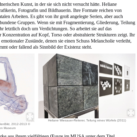
nerischen Kunst, in der sie sich nicht versucht hätte. Heliane
rafikerin, Fotografin und Bildhauerin. Ihre Formate reichen von
alen Arbeiten. Es gibt von ihr groß angelegte Serien, aber auch
rbundene Gruppen. Wenn sie mit Fragmentierung, Gliederung, Teilung
hr letztlich doch um Verdichtungen. So arbeitet sie auf das
r Konzentration auf Kopf, Torso oder abstrahierte Strukturen zeigt. Ihr
 emotionaler Zustände, denen sie einen Schuss Melancholie verleiht,
mt oder fallend als Sinnbild der Existenz steht.
Heliane Wiesauer-Reiterer, Teilung eines Würfels (2011)
denBild, 2012-2013 ©
Wien Museum
ke aus ihrem vielfältigen Œuvre im MUSA unter dem Titel