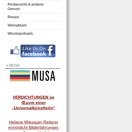
Restaurants & anderer
Genuss
Reisen
Weinaktuell
Winzerportraets
»
MUSA
VERDICHTUNGEN im
Œuvre einer
„Universalkünstlerin“
Heliane Wiesauer-Reiterer
ermöglicht Bilderfahrungen