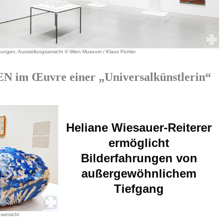
tungen, Ausstellungsansicht © Wien Museum / Klaus Pichler
m Œuvre einer „Universalkünstlerin“
Heliane Wiesauer-Reiterer
ermöglicht
Bilderfahrungen von
außergewöhnlichem
Tiefgang
sansicht