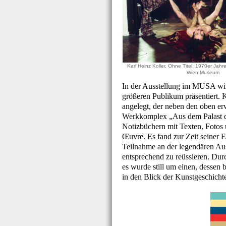
Karl Heinz Koller, Ohne Titel, 1970er Jahre
Wien Museum
In der Ausstellung im MUSA wi
größeren Publikum präsentiert. 
angelegt, der neben den oben e
Werkkomplex „Aus dem Palast der
Notizbüchern mit Texten, Fotos u
Œuvre. Es fand zur Zeit seiner 
Teilnahme an der legendären Aus
entsprechend zu reüssieren. Dur
es wurde still um einen, dessen 
in den Blick der Kunstgeschicht