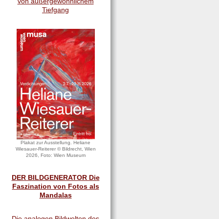
von außergewöhnlichem
Tiefgang
Plakat zur Ausstellung. Heliane
Wiesauer-Reiterer © Bildrecht, Wien
2026, Foto: Wien Museum
DER BILDGENERATOR Die
Faszination von Fotos als
Mandalas
Die analogen Bildwelten des