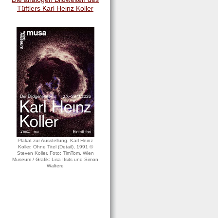
Tüftlers Karl Heinz Koller
Plakat zur Ausstellung. Karl Heinz
Koller, Ohne Titel (Detail), 1991 ©
Steven Koller, Foto: TimTom, Wien
Museum / Grafik: Lisa Ifsits und Simon
Waltere