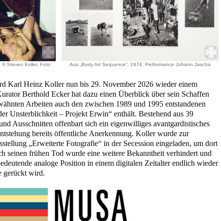
 © Steven Koller, Foto:
Aus „Body Art Sequence“, 1974, Performance Johann Jascha
rd Karl Heinz Koller nun bis 29. November 2026 wieder einem
Kurator Berthold Ecker hat dazu einen Überblick über sein Schaffen
rwähnten Arbeiten auch den zwischen 1989 und 1995 entstandenen
 Unsterblichkeit – Projekt Erwin“ enthält. Bestehend aus 39
nd Ausschnitten offenbart sich ein eigenwilliges avantgardistisches
Entstehung bereits öffentliche Anerkennung. Koller wurde zur
stellung „Erweiterte Fotografie“ in der Secession eingeladen, um dort
ch seinen frühen Tod wurde eine weitere Bekanntheit verhindert und
bedeutende analoge Position in einem digitalen Zeitalter endlich wieder
e gerückt wird.