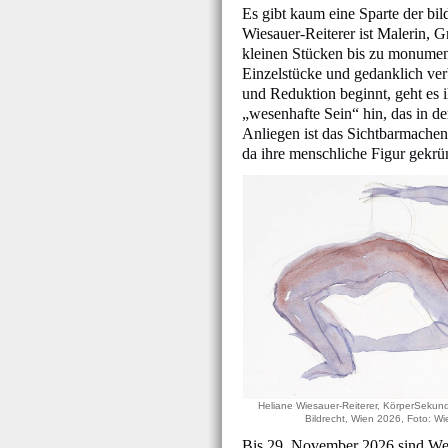
Es gibt kaum eine Sparte der bild
Wiesauer-Reiterer ist Malerin, G
kleinen Stücken bis zu monument
Einzelstücke und gedanklich ve
und Reduktion beginnt, geht es i
„wesenhafte Sein“ hin, das in de
Anliegen ist das Sichtbarmachen
da ihre menschliche Figur gekrüm
Heliane Wiesauer-Reiterer, KörperSekun
Bildrecht, Wien 2026, Foto: 
Bis 29. November 2026 sind Wer