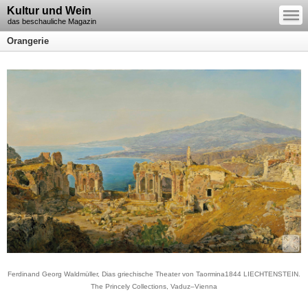
—
Kultur und Wein
—
—
das beschauliche Magazin
Orangerie
Ferdinand Georg Waldmüller, Dias griechische Theater von Taormina1844 LIECHTENSTEIN.
The Princely Collections, Vaduz–Vienna