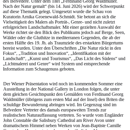
des Belvedere. Unter dem Titel „Ferdinand Georg Waldmüller.
Nach der Natur gemalt“ (bis 14. Juni 2026) wird der Schwerpunkt
auf diese Thematik gelegt. Umgesetzt wurde die Schau von
Kuratorin Arnika Groenewald-Schmidt. Sie betont an sich die
Vielseitigkeit des Malers als Porträt-, Genre- und nicht zuletzt
erfolgreichen Landschaftsmaler. Mit einer gezielten Auswahl der
Werke richtet sie den Blick des Publikums jedoch auf Berge, Seen,
Wälder oder die Gluthitze in mediterranen Gegenden, die ab der
ersten Hälfte des 19. Jh. als Traumziele des erstarkten Bürgertums
bereist wurden. Unter den Überschriften „Die Natur rückt in den
Fokus“, „Tradition und Innovation“, „Identifikation mit der
Landschaft“, „Kunst und Tourismus“, „Das Licht des Südens“ und
„Lichtmalerei und Genre“ wird System und entsprechende
Information zum Schaugenuss geboten.
Der Wiener Präsentation wird noch im kommenden Sommer eine
Ausstellung in der National Gallery in London folgen, die unter
dem gleichen Gesichtspunkt den Gemälden von Ferdinand Georg
Waldmüller (übrigens zum ersten Mal auf der Insel) den Briten die
schuldige Bewunderung abringen wird. Im Gegenzug sind im
Belvedere Vertreter des damals europaweiten Trends zur
realistischen Naturauffassung vertreten. So wurde vom Engländer
John Constable die Salisbury Cathedral am River Avon unter
dramatischem Himmel neben Werken von Jean-Baptiste Camille