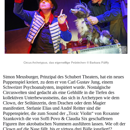
Circus Archetypus, das eigenwillige Pelztirchen © Barbara Pálffy
Simon Meusburger, Prinzipal des Schubert Theaters, hat ein neues
Puppenspiel kreiert, zu dem er von Carl Gustav Jung, einem
Schweizer Psychoanalysten, inspiriert wurde. Nostalgische
Circuswelten sind gedacht als eine Gehhilfe in die Tiefen des
kollektiven Unterbewusstseins, das sich in Archetypen wie dem
Clown, der Seiltänzerin, dem Drachen oder dem Magier
manifestiert. Stefanie Elias und André Reitter sind die
Puppenspieler, die zum Sound der „Toxic Violin“ von Roxanne
Szankovich die von Soffi Povo & Claudia Six geschaffenen
Figuren ihre akrobatischen Nummern ausführen lassen. Wie oft der
Clown auf die Nase fällt, bis er virtuos drei Bälle jongliert!?