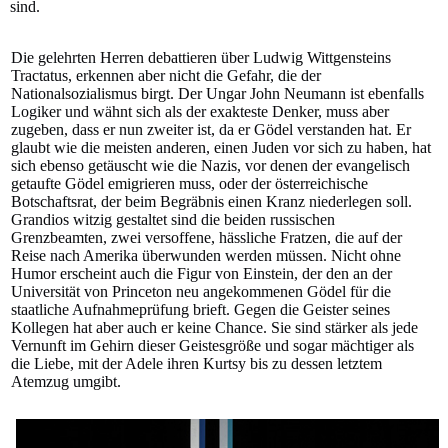
sind.
Die gelehrten Herren debattieren über Ludwig Wittgensteins
Tractatus, erkennen aber nicht die Gefahr, die der
Nationalsozialismus birgt. Der Ungar John Neumann ist ebenfalls
Logiker und wähnt sich als der exakteste Denker, muss aber
zugeben, dass er nun zweiter ist, da er Gödel verstanden hat. Er
glaubt wie die meisten anderen, einen Juden vor sich zu haben, hat
sich ebenso getäuscht wie die Nazis, vor denen der evangelisch
getaufte Gödel emigrieren muss, oder der österreichische
Botschaftsrat, der beim Begräbnis einen Kranz niederlegen soll.
Grandios witzig gestaltet sind die beiden russischen
Grenzbeamten, zwei versoffene, hässliche Fratzen, die auf der
Reise nach Amerika überwunden werden müssen. Nicht ohne
Humor erscheint auch die Figur von Einstein, der den an der
Universität von Princeton neu angekommenen Gödel für die
staatliche Aufnahmeprüfung brieft. Gegen die Geister seines
Kollegen hat aber auch er keine Chance. Sie sind stärker als jede
Vernunft im Gehirn dieser Geistesgröße und sogar mächtiger als
die Liebe, mit der Adele ihren Kurtsy bis zu dessen letztem
Atemzug umgibt.