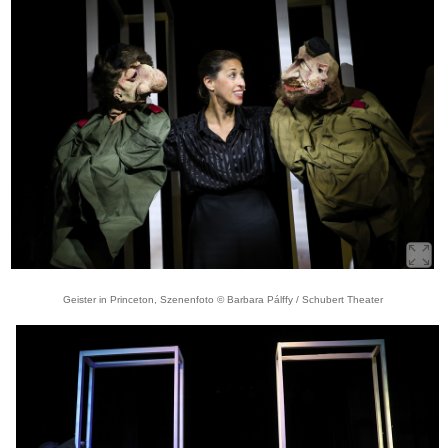
Geister in Princeton, Szenenfoto © Barbara Pálffy / Schubert Theater