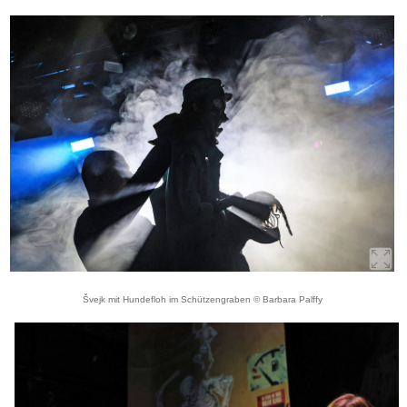
Švejk mit Hundefloh im Schützengraben © Barbara Palffy