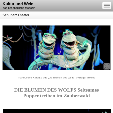
—
Kultur und Wein
—
—
das beschauliche Magazin
Schubert Theater
KäferLi und KäferLe aus „Die Blumen des Wolfs“ © Gregor Grkinic
DIE BLUMEN DES WOLFS Seltsames
Puppentreiben im Zauberwald