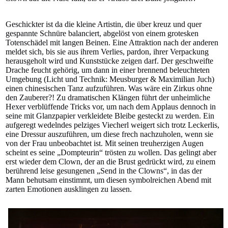
Geschickter ist da die kleine Artistin, die über kreuz und quer
gespannte Schnüre balanciert, abgelöst von einem grotesken
Totenschädel mit langen Beinen. Eine Attraktion nach der anderen
meldet sich, bis sie aus ihrem Verlies, pardon, ihrer Verpackung
herausgeholt wird und Kunststücke zeigen darf. Der geschweifte
Drache feucht gehörig, um dann in einer brennend beleuchteten
Umgebung (Licht und Technik: Meusburger & Maximilian Juch)
einen chinesischen Tanz aufzuführen. Was wäre ein Zirkus ohne
den Zauberer?! Zu dramatischen Klängen führt der unheimliche
Hexer verblüffende Tricks vor, um nach dem Applaus dennoch in
seine mit Glanzpapier verkleidete Bleibe gesteckt zu werden. Ein
aufgeregt wedelndes pelziges Viecherl weigert sich trotz Leckerlis,
eine Dressur auszuführen, um diese frech nachzuholen, wenn sie
von der Frau unbeobachtet ist. Mit seinen treuherzigen Augen
scheint es seine „Dompteurin“ trösten zu wollen. Das gelingt aber
erst wieder dem Clown, der an die Brust gedrückt wird, zu einem
berührend leise gesungenen „Send in the Clowns“, in das der
Mann behutsam einstimmt, um diesen symbolreichen Abend mit
zarten Emotionen ausklingen zu lassen.