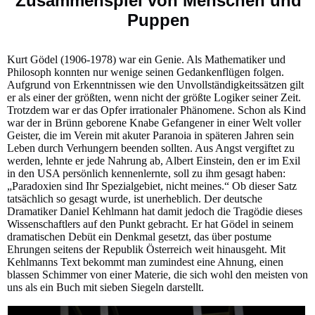
Zusammenspiel von Menschen und
Puppen
Kurt Gödel (1906-1978) war ein Genie. Als Mathematiker und
Philosoph konnten nur wenige seinen Gedankenflügen folgen.
Aufgrund von Erkenntnissen wie den Unvollständigkeitssätzen gilt
er als einer der größten, wenn nicht der größte Logiker seiner Zeit.
Trotzdem war er das Opfer irrationaler Phänomene. Schon als Kind
war der in Brünn geborene Knabe Gefangener in einer Welt voller
Geister, die im Verein mit akuter Paranoia in späteren Jahren sein
Leben durch Verhungern beenden sollten. Aus Angst vergiftet zu
werden, lehnte er jede Nahrung ab, Albert Einstein, den er im Exil
in den USA persönlich kennenlernte, soll zu ihm gesagt haben:
„Paradoxien sind Ihr Spezialgebiet, nicht meines.“ Ob dieser Satz
tatsächlich so gesagt wurde, ist unerheblich. Der deutsche
Dramatiker Daniel Kehlmann hat damit jedoch die Tragödie dieses
Wissenschaftlers auf den Punkt gebracht. Er hat Gödel in seinem
dramatischen Debüt ein Denkmal gesetzt, das über postume
Ehrungen seitens der Republik Österreich weit hinausgeht. Mit
Kehlmanns Text bekommt man zumindest eine Ahnung, einen
blassen Schimmer von einer Materie, die sich wohl den meisten von
uns als ein Buch mit sieben Siegeln darstellt.