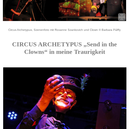
Circus Archetypus, Szenenfoto mit Roxanne Szankovich und Clown © Barbara Pálffy
CIRCUS ARCHETYPUS „Send in the
Clowns“ in meine Traurigkeit