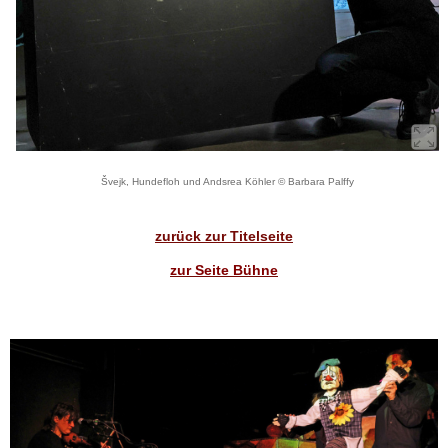
Švejk, Hundefloh und Andsrea Köhler © Barbara Palffy
zurück zur Titelseite
zur Seite Bühne