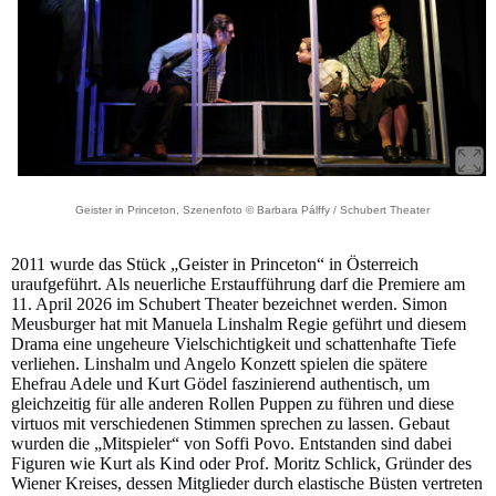
Geister in Princeton, Szenenfoto © Barbara Pálffy / Schubert Theater
2011 wurde das Stück „Geister in Princeton“ in Österreich
uraufgeführt. Als neuerliche Erstaufführung darf die Premiere am
11. April 2026 im Schubert Theater bezeichnet werden. Simon
Meusburger hat mit Manuela Linshalm Regie geführt und diesem
Drama eine ungeheure Vielschichtigkeit und schattenhafte Tiefe
verliehen. Linshalm und Angelo Konzett spielen die spätere
Ehefrau Adele und Kurt Gödel faszinierend authentisch, um
gleichzeitig für alle anderen Rollen Puppen zu führen und diese
virtuos mit verschiedenen Stimmen sprechen zu lassen. Gebaut
wurden die „Mitspieler“ von Soffi Povo. Entstanden sind dabei
Figuren wie Kurt als Kind oder Prof. Moritz Schlick, Gründer des
Wiener Kreises, dessen Mitglieder durch elastische Büsten vertreten