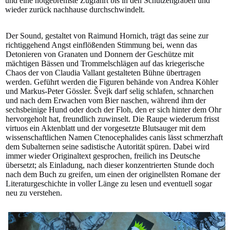
und eine notgebremste Zugfahrt bis in den Schützengraben und
wieder zurück nachhause durchschwindelt.
Der Sound, gestaltet von Raimund Hornich, trägt das seine zur
richtiggehend Angst einflößenden Stimmung bei, wenn das
Detonieren von Granaten und Donnern der Geschütze mit
mächtigen Bässen und Trommelschlägen auf das kriegerische
Chaos der von Claudia Vallant gestalteten Bühne übertragen
werden. Geführt werden die Figuren behände von Andrea Köhler
und Markus-Peter Gössler. Švejk darf selig schlafen, schnarchen
und nach dem Erwachen vom Bier naschen, während ihm der
sechsbeinige Hund oder doch der Floh, den er sich hinter dem Ohr
hervorgeholt hat, freundlich zuwinselt. Die Raupe wiederum frisst
virtuos ein Aktenblatt und der vorgesetzte Blutsauger mit dem
wissenschaftlichen Namen Ctenocephalides canis lässt schmerzhaft
dem Subalternen seine sadistische Autorität spüren. Dabei wird
immer wieder Originaltext gesprochen, freilich ins Deutsche
übersetzt; als Einladung, nach dieser konzentrierten Stunde doch
nach dem Buch zu greifen, um einen der originellsten Romane der
Literaturgeschichte in voller Länge zu lesen und eventuell sogar
neu zu verstehen.