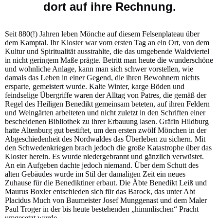
dort auf ihre Rechnung.
Seit 880(!) Jahren leben Mönche auf diesem Felsenplateau über
dem Kamptal. Ihr Kloster war vom ersten Tag an ein Ort, von dem
Kultur und Spiritualität ausstrahlte, die das umgebende Waldviertel
in nicht geringem Maße prägte. Betritt man heute die wunderschöne
und wohnliche Anlage, kann man sich schwer vorstellen, wie
damals das Leben in einer Gegend, die ihren Bewohnern nichts
ersparte, gemeistert wurde. Kalte Winter, karge Böden und
feindselige Übergriffe waren der Alltag von Patres, die gemäß der
Regel des Heiligen Benedikt gemeinsam beteten, auf ihren Feldern
und Weingärten arbeiteten und nicht zuletzt in den Schriften einer
bescheidenen Bibliothek zu ihrer Erbauung lasen. Gräfin Hildburg
hatte Altenburg gut bestiftet, um den ersten zwölf Mönchen in der
Abgeschiedenheit des Nordwaldes das Überleben zu sichern. Mit
den Schwedenkriegen brach jedoch die große Katastrophe über das
Kloster herein. Es wurde niedergebrannt und gänzlich verwüstet.
An ein Aufgeben dachte jedoch niemand. Über dem Schutt des
alten Gebäudes wurde im Stil der damaligen Zeit ein neues
Zuhause für die Benediktiner erbaut. Die Äbte Benedikt Leiß und
Maurus Boxler entschieden sich für das Barock, das unter Abt
Placidus Much von Baumeister Josef Munggenast und dem Maler
Paul Troger in der bis heute bestehenden „himmlischen“ Pracht
umgesetzt wurde.