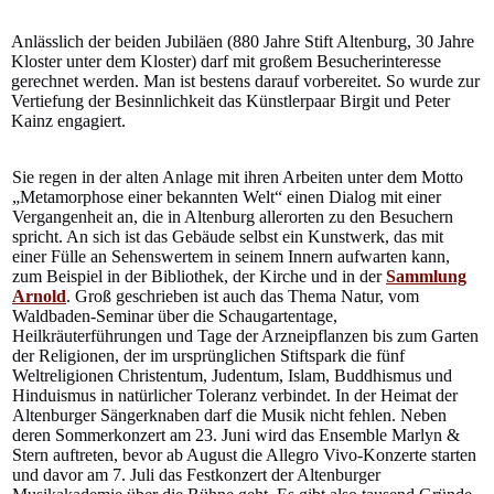
Anlässlich der beiden Jubiläen (880 Jahre Stift Altenburg, 30 Jahre
Kloster unter dem Kloster) darf mit großem Besucherinteresse
gerechnet werden. Man ist bestens darauf vorbereitet. So wurde zur
Vertiefung der Besinnlichkeit das Künstlerpaar Birgit und Peter
Kainz engagiert.
Sie regen in der alten Anlage mit ihren Arbeiten unter dem Motto
„Metamorphose einer bekannten Welt“ einen Dialog mit einer
Vergangenheit an, die in Altenburg allerorten zu den Besuchern
spricht. An sich ist das Gebäude selbst ein Kunstwerk, das mit
einer Fülle an Sehenswertem in seinem Innern aufwarten kann,
zum Beispiel in der Bibliothek, der Kirche und in der
Sammlung
Arnold
. Groß geschrieben ist auch das Thema Natur, vom
Waldbaden-Seminar über die Schaugartentage,
Heilkräuterführungen und Tage der Arzneipflanzen bis zum Garten
der Religionen, der im ursprünglichen Stiftspark die fünf
Weltreligionen Christentum, Judentum, Islam, Buddhismus und
Hinduismus in natürlicher Toleranz verbindet. In der Heimat der
Altenburger Sängerknaben darf die Musik nicht fehlen. Neben
deren Sommerkonzert am 23. Juni wird das Ensemble Marlyn &
Stern auftreten, bevor ab August die Allegro Vivo-Konzerte starten
und davor am 7. Juli das Festkonzert der Altenburger