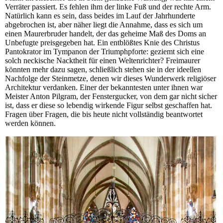
Verräter passiert. Es fehlen ihm der linke Fuß und der rechte Arm.
Natürlich kann es sein, dass beides im Lauf der Jahrhunderte
abgebrochen ist, aber näher liegt die Annahme, dass es sich um
einen Maurerbruder handelt, der das geheime Maß des Doms an
Unbefugte preisgegeben hat. Ein entblößtes Knie des Christus
Pantokrator im Tympanon der Triumphpforte: geziemt sich eine
solch neckische Nacktheit für einen Weltenrichter? Freimaurer
könnten mehr dazu sagen, schließlich stehen sie in der ideellen
Nachfolge der Steinmetze, denen wir dieses Wunderwerk religiöser
Architektur verdanken. Einer der bekanntesten unter ihnen war
Meister Anton Pilgram, der Fenstergucker, von dem gar nicht sicher
ist, dass er diese so lebendig wirkende Figur selbst geschaffen hat.
Fragen über Fragen, die bis heute nicht vollständig beantwortet
werden können.