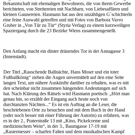
Bekanntschaft mit ehemaligen Bewohnern, die von ihrem Gewerbe
berichteten, von Streitereien mit Nachbarn, von Liebesaffären und
kleinen Gaunereien. Hasmann hat aus den unzähligen G´schichterln
eine feine Auswahl getroffen und mit Fotos von Barbora Vavro
Gruber in „Von Tür zu Tür“ (Styria Verlag) zu einem kurzweiligen
Spaziergang durch die 23 Bezirke Wiens zusammengestellt.
Den Anfang macht ein düster dräuendes Tor in der Annagasse 3
(Innenstadt).
Der Titel „Rauschende Ballnächte, Hans Moser und ein toter
Fußballkönig“ ziehen die Augen unvermittelt auf den eine Seite
langen Text, um nähere Auskünfte darüber zu erhalten, was es mit
den scheinbar nicht zusammen hängenden Andeutungen auf sich
hat. Nach Klärung des Rätsels wird Hasmann poetisch: „Hört man
genau hin, so erzählt der Eingang auch heute noch von
durchtanzten Nächten...“ Es ist ein Auftrag an die Leser, die
beschriebenen Orte zu besuchen und mit dem Buch in der Hand
(oder noch besser mit einer Führung der Autorin) zu erfahren, was
es in der 2., Praterstraße 13 mit „Kino, Pickelcreme und
medizinischem Wein“, in der 3., Baumgasse 17-19 mit
„Rasiermesser – scharfen Falten und dem musikalischen Kampf