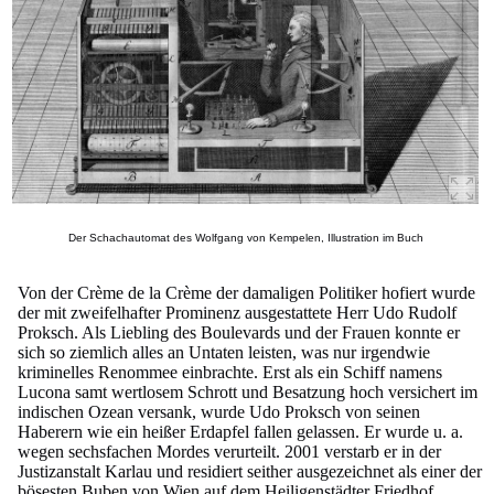
Der Schachautomat des Wolfgang von Kempelen, Illustration im Buch
Von der Crème de la Crème der damaligen Politiker hofiert wurde
der mit zweifelhafter Prominenz ausgestattete Herr Udo Rudolf
Proksch. Als Liebling des Boulevards und der Frauen konnte er
sich so ziemlich alles an Untaten leisten, was nur irgendwie
kriminelles Renommee einbrachte. Erst als ein Schiff namens
Lucona samt wertlosem Schrott und Besatzung hoch versichert im
indischen Ozean versank, wurde Udo Proksch von seinen
Haberern wie ein heißer Erdapfel fallen gelassen. Er wurde u. a.
wegen sechsfachen Mordes verurteilt. 2001 verstarb er in der
Justizanstalt Karlau und residiert seither ausgezeichnet als einer der
bösesten Buben von Wien auf dem Heiligenstädter Friedhof.