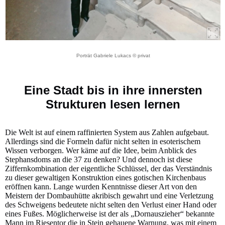
Porträt Gabriele Lukacs © privat
Eine Stadt bis in ihre innersten
Strukturen lesen lernen
Die Welt ist auf einem raffinierten System aus Zahlen aufgebaut.
Allerdings sind die Formeln dafür nicht selten in esoterischem
Wissen verborgen. Wer käme auf die Idee, beim Anblick des
Stephansdoms an die 37 zu denken? Und dennoch ist diese
Ziffernkombination der eigentliche Schlüssel, der das Verständnis
zu dieser gewaltigen Konstruktion eines gotischen Kirchenbaus
eröffnen kann. Lange wurden Kenntnisse dieser Art von den
Meistern der Dombauhütte akribisch gewahrt und eine Verletzung
des Schweigens bedeutete nicht selten den Verlust einer Hand oder
eines Fußes. Möglicherweise ist der als „Dornauszieher“ bekannte
Mann im Riesentor die in Stein gehauene Warnung, was mit einem