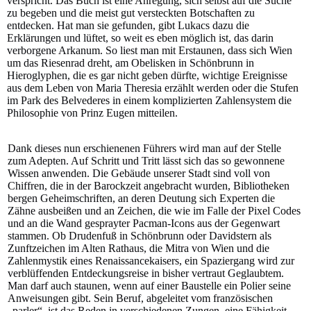
verspricht. Das Buch ist eine Anregung, sich selbst auf die Suche
zu begeben und die meist gut versteckten Botschaften zu
entdecken. Hat man sie gefunden, gibt Lukacs dazu die
Erklärungen und lüftet, so weit es eben möglich ist, das darin
verborgene Arkanum. So liest man mit Erstaunen, dass sich Wien
um das Riesenrad dreht, am Obelisken in Schönbrunn in
Hieroglyphen, die es gar nicht geben dürfte, wichtige Ereignisse
aus dem Leben von Maria Theresia erzählt werden oder die Stufen
im Park des Belvederes in einem komplizierten Zahlensystem die
Philosophie von Prinz Eugen mitteilen.
Dank dieses nun erschienenen Führers wird man auf der Stelle
zum Adepten. Auf Schritt und Tritt lässt sich das so gewonnene
Wissen anwenden. Die Gebäude unserer Stadt sind voll von
Chiffren, die in der Barockzeit angebracht wurden, Bibliotheken
bergen Geheimschriften, an deren Deutung sich Experten die
Zähne ausbeißen und an Zeichen, die wie im Falle der Pixel Codes
und an die Wand gesprayter Pacman-Icons aus der Gegenwart
stammen. Ob Drudenfuß in Schönbrunn oder Davidstern als
Zunftzeichen im Alten Rathaus, die Mitra von Wien und die
Zahlenmystik eines Renaissancekaisers, ein Spaziergang wird zur
verblüffenden Entdeckungsreise in bisher vertraut Geglaubtem.
Man darf auch staunen, wenn auf einer Baustelle ein Polier seine
Anweisungen gibt. Sein Beruf, abgeleitet vom französischen
„parler“, ist das Reden in verschiedenen Zungen, eine Fähigkeit,