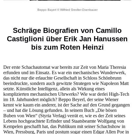
Beppo Bayerl © Wilfried Gredler-Oxenbauer
Schräge Biografien von Camillo
Castiglioni über Erik Jan Hanussen
bis zum Roten Heinzi
Der erste Schachautomat war bereits zur Zeit von Maria Theresia
erfunden und im Einsatz. Es war ein mechanisches Wunderwerk,
das nicht nur die erlauchte Gesellschaft in Schloss Schönbrunn
beeindruckte, sondern auch gewitzte Strategen wie Napoleon Matt
setzte. Künstliche Intelligenz, allein als Wirkung eines
komplizierten mechanischen Uhrwerks? Wie war derlei High-Tech
im 18. Jahrhundert möglich? Beppo Beyerl, der seine Wiener
kennt wie kaum ein anderer, ist der Sache auf den Grund gegangen
– und hat die Lösung gefunden. In seinem Buch „Die bösen
Buben von Wien“ (Styria Verlag) verrät er, wie es der Zeit seines
Lebens hochgeachtete Erfinder und Staatsbeamte Wolfgang von
Kempelen geschafft hat, das Publikum mit seiner Schachshow in
Wien, Pressburg, Paris und postum sogar einen Edgar Allen Poe in