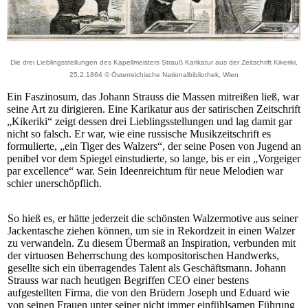
Die drei Lieblingsstellungen des Kapellmeisters Strauß Karikatur aus der Zeitschrift Kikeriki,
25.2.1864 © Österreichische Nationalbibliothek, Wien
Ein Faszinosum, das Johann Strauss die Massen mitreißen ließ, war
seine Art zu dirigieren. Eine Karikatur aus der satirischen Zeitschrift
„Kikeriki“ zeigt dessen drei Lieblingsstellungen und lag damit gar
nicht so falsch. Er war, wie eine russische Musikzeitschrift es
formulierte, „ein Tiger des Walzers“, der seine Posen von Jugend an
penibel vor dem Spiegel einstudierte, so lange, bis er ein „Vorgeiger
par excellence“ war. Sein Ideenreichtum für neue Melodien war
schier unerschöpflich.
So hieß es, er hätte jederzeit die schönsten Walzermotive aus seiner
Jackentasche ziehen können, um sie in Rekordzeit in einen Walzer
zu verwandeln. Zu diesem Übermaß an Inspiration, verbunden mit
der virtuosen Beherrschung des kompositorischen Handwerks,
gesellte sich ein überragendes Talent als Geschäftsmann. Johann
Strauss war nach heutigen Begriffen CEO einer bestens
aufgestellten Firma, die von den Brüdern Joseph und Eduard wie
von seinen Frauen unter seiner nicht immer einfühlsamen Führung