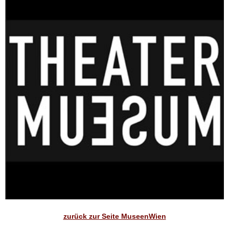
zurück zur Seite MuseenWien