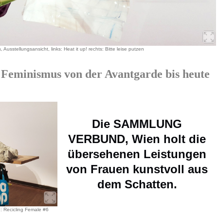
 Ausstellungsansicht, links: Heat it up! rechts: Bitte leise putzen
inismus von der Avantgarde bis heute
Die SAMMLUNG
VERBUND, Wien holt die
übersehenen Leistungen
von Frauen kunstvoll aus
dem Schatten.
e: Recicling Female #6