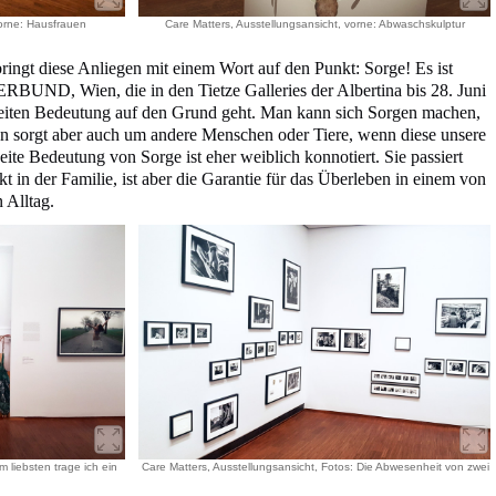
vorne: Hausfrauen
Care Matters, Ausstellungsansicht, vorne: Abwaschskulptur
t diese Anliegen mit einem Wort auf den Punkt: Sorge! Es ist
D, Wien, die in den Tietze Galleries der Albertina bis 28. Juni
breiten Bedeutung auf den Grund geht. Man kann sich Sorgen machen,
 sorgt aber auch um andere Menschen oder Tiere, wenn diese unsere
e Bedeutung von Sorge ist eher weiblich konnotiert. Sie passiert
t in der Familie, ist aber die Garantie für das Überleben in einem von
 Alltag.
m liebsten trage ich ein
Care Matters, Ausstellungsansicht, Fotos: Die Abwesenheit von zwei