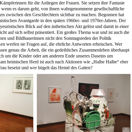
 Kämpferinnen für die Anliegen der Frauen. Sie setzen ihre Fantasie
ein, wenn es darum geht, von ihnen wahrgenommene gesellschaftliche
gen zwischen den Geschlechtern sichtbar zu machen. Begonnen hat
istischen Avantgarde in den späten 1960er- und 1970er-Jahren. Der
uristischen Blick auf den ästhetischen Akt gelöst und damit in einer
icht auf sich selbst präsentiert. Ein großes Thema war und ist auch die
nen und Bildhauerinnen nicht den Sonntagsreden der Politik
ken werfen sie Fragen auf, die ehrliche Antworten erheischen. Wer
nissen genau die Arbeit, die ein gedeihliches Zusammenleben überhaupt
ich um die Kinder oder am anderen Ende unseres Daseins um
z am heimischen Herd ist auch nach Aktionen wie „Halbe Halbe“ eher
rau besetzt und wer bügelt das Hemd des Gatten?