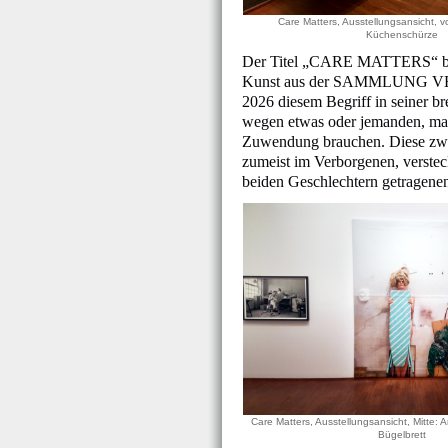
Care Matters, Ausstellungsansicht, 
Küchenschürze
Der Titel „CARE MATTERS“ bring
Kunst aus der SAMMLUNG VERBUN
2026 diesem Begriff in seiner 
wegen etwas oder jemanden, man
Zuwendung brauchen. Diese zweit
zumeist im Verborgenen, versteck
beiden Geschlechtern getragenen
Care Matters, Ausstellungsansicht, Mitte: A
Bügelbrett