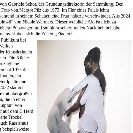
g von Gabriele Schor, der Gründungsdirektorin der Sammlung. Den
Foto von Margot Pilz aus 1973. Im Flur eines Palais lehnt
 während in seinem Schatten eine Frau nahezu verschwindet. Aus 2024
e #6“ von Nicole Wermers. Dieser weibliche Akt ist nicht zu
 einem Putzwagerl und strahlt in seiner prallen Nacktheit beinahe
n aus. Haben sich die Zeiten geändert?
 Publikum bei
 Werken
aler Künstlerinnen
onen. Die Küche
sbezügliche
sen hat 1975 die
funden, ein
Herdplatte und
2022 stammt
e mit übergroßen
 die in einer
ulptur“ von
er auf dem E-Herd
rie Trockel
auch Rassismus
g beispielsweise