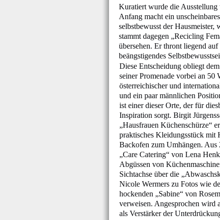
Kuratiert wurde die Ausstellun
Anfang macht ein unscheinbares 
selbstbewusst der Hausmeister,
stammt dagegen „Recicling Femal
übersehen. Er thront liegend auf
beängstigendes Selbstbewusstsei
Diese Entscheidung obliegt dem
seiner Promenade vorbei an 50
österreichischer und internation
und ein paar männlichen Positi
ist einer dieser Orte, der für die
Inspiration sorgt. Birgit Jürgens
„Hausfrauen Küchenschürze“ er
praktisches Kleidungsstück mit 
Backofen zum Umhängen. Aus 
„Care Catering“ von Lena Henk
Abgüssen von Küchenmaschinen,
Sichtachse über die „Abwaschsk
Nicole Wermers zu Fotos wie d
hockenden „Sabine“ von Rosema
verweisen. Angesprochen wird 
als Verstärker der Unterdrückun