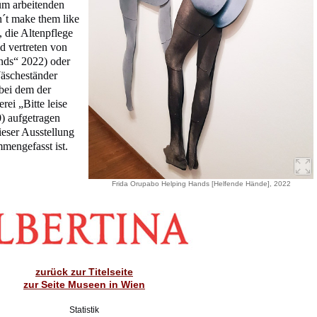
üm arbeitenden
´t make them like
 die Altenpflege
d vertreten von
nds“ 2022) oder
äscheständer
bei dem der
rei „Bitte leise
0) aufgetragen
eser Ausstellung
mengefasst ist.
Frida Orupabo Helping Hands [Helfende Hände], 2022
zurück zur Titelseite
zur Seite Museen in Wien
Statistik